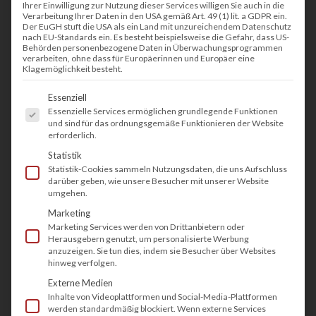
Ihrer Einwilligung zur Nutzung dieser Services willigen Sie auch in die
Verarbeitung Ihrer Daten in den USA gemäß Art. 49 (1) lit. a GDPR ein.
Der EuGH stuft die USA als ein Land mit unzureichendem Datenschutz
nach EU-Standards ein. Es besteht beispielsweise die Gefahr, dass US-
KONTAKT
Behörden personenbezogene Daten in Überwachungsprogrammen
verarbeiten, ohne dass für Europäerinnen und Europäer eine
Klagemöglichkeit besteht.
tectonika GmbH
Es folgt eine Liste der Service-Gruppen, fü
Kruppstraße 82 - 100
Essenziell
Essenzielle Services ermöglichen grundlegende Funktionen
45145 Essen
und sind für das ordnungsgemäße Funktionieren der Website
Anfahrt
erforderlich.
Statistik
Fon:
0201 5088 7630
Statistik-Cookies sammeln Nutzungsdaten, die uns Aufschluss
darüber geben, wie unsere Besucher mit unserer Website
Mail:
info@tectonika.de
umgehen.
Marketing
Marketing Services werden von Drittanbietern oder
Herausgebern genutzt, um personalisierte Werbung
anzuzeigen. Sie tun dies, indem sie Besucher über Websites
hinweg verfolgen.
Externe Medien
Inhalte von Videoplattformen und Social-Media-Plattformen
werden standardmäßig blockiert. Wenn externe Services