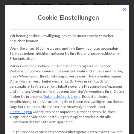
Für unsere Kunden:
Fleetmanagement
Fernwartung
Mit die
Assist AR
Cookie-Einstellungen
Wir benötigen Ihre Einwilligung, bevor Sie unsere Website weiter
besuchen können.
Wenn Sie unter 16 Jahre alt sind und Ihre Einwilligung zu optionalen
Services geben möchten, müssen Sie Ihre Erziehungsberechtigten um
Erlaubnis bitten.
Wir verwenden Cookies und andere Technologien auf unserer
Website. Einige von ihnen sind essenziell, während andere uns helfen,
diese Website und Ihre Erfahrung zu verbessern.
Personenbezogene
Daten können verarbeitet werden (z. B. IP-Adressen), z. B. für
personalisierte Anzeigen und Inhalte oder die Messung von Anzeigen
und Inhalten.
Weitere Informationen über die Verwendung Ihrer Daten
finden Sie in unserer
Datenschutzerklärung
.
Es besteht keine
Verpflichtung, in die Verarbeitung Ihrer Daten einzuwilligen, um dieses
Angebot zu nutzen.
Sie können Ihre Auswahl jederzeit unter
Einstellungen
widerrufen oder anpassen.
Bitte beachten Sie, dass
aufgrund individueller Einstellungen möglicherweise nicht alle
Funktionen der Website verfügbar sind.
Einige Services verarbeiten personenbezogene Daten in den USA. Mit