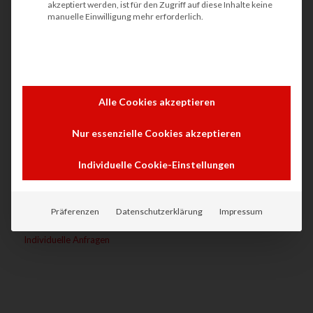
akzeptiert werden, ist für den Zugriff auf diese Inhalte keine
manuelle Einwilligung mehr erforderlich.
DRUCKER WARTEN NICHT.
Alle Cookies akzeptieren
Drucker, Kopierer, Plotter, Toner & Tinte
Unsere Lösungen
Nur essenzielle Cookies akzeptieren
Unser Shop
Individuelle Cookie-Einstellungen
Unser Service
Nachhaltigkeit beim Drucken
Präferenzen
Datenschutzerklärung
Impressum
Druckersicherheit in Unternehmen
Individuelle Anfragen