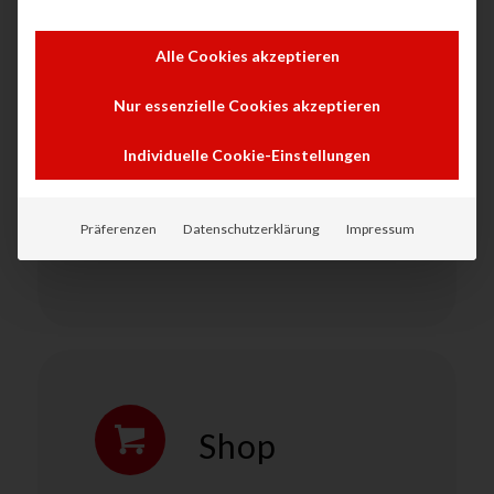
tectonika bietet Ihnen hochwertige
Plotter / Großformatdrucker zum
Alle Cookies akzeptieren
Kauf, optimal auf Ihre
Anforderungen abgestimmt –
Nur essenzielle Cookies akzeptieren
leistungsstark, funktional und
Individuelle Cookie-Einstellungen
zuverlässig.
Präferenzen
Datenschutzerklärung
Impressum
Plotter kaufen
Shop