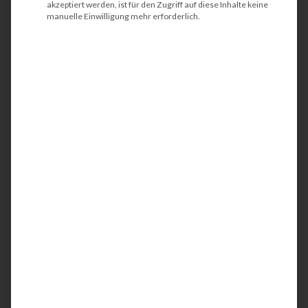
akzeptiert werden, ist für den Zugriff auf diese Inhalte keine
manuelle Einwilligung mehr erforderlich.
Plotter
mieten
Mieten Sie bei tectonika
hochwertige Plotter /
Großformatdrucker flexibel und
kosteneffizient. So profitieren Sie
von modernster Technik ohne hohe
Anschaffungskosten und bleiben
jederzeit anpassungsfähig.