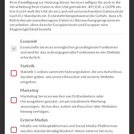
Ihrer Einwilligung zur Nutzung dieser Services willigen Sie auch in die
Der Kauf eignet sich besonders für
Verarbeitung Ihrer Daten in den USA gemäß Art. 49 (1) lit. a GDPR ein.
Der EuGH stuft die USA als ein Land mit unzureichendem Datenschutz
Unternehmen, die langfristig investieren und
nach EU-Standards ein. Es besteht beispielsweise die Gefahr, dass US-
Behörden personenbezogene Daten in Überwachungsprogrammen
volle Kontrolle über ihre Plotter haben möchten.
verarbeiten, ohne dass für Europäerinnen und Europäer eine
Klagemöglichkeit besteht.
Die Mietoption bietet maximale Flexibilität und
ermöglicht es, Geräte nach Bedarf anzupassen –
Es folgt eine Liste der Service-Gruppen, fü
Essenziell
ideal für projektbasierte Einsätze. Das Leasing
Essenzielle Services ermöglichen grundlegende Funktionen
und sind für das ordnungsgemäße Funktionieren der Website
erlaubt den Zugang zu modernster
erforderlich.
Plottertechnologie ohne hohe Anfangskosten
Statistik
Statistik-Cookies sammeln Nutzungsdaten, die uns Aufschluss
und umfasst regelmäßige Updates und Wartung.
darüber geben, wie unsere Besucher mit unserer Website
umgehen.
Mit umfassendem Service und individueller
Marketing
Beratung sorgt tectonika dafür, dass Ihre
Marketing Services werden von Drittanbietern oder
Herausgebern genutzt, um personalisierte Werbung
Effizienz und Kostentransparenz gewährleistet
anzuzeigen. Sie tun dies, indem sie Besucher über Websites
hinweg verfolgen.
sind.
Externe Medien
Inhalte von Videoplattformen und Social-Media-Plattformen
werden standardmäßig blockiert. Wenn externe Services