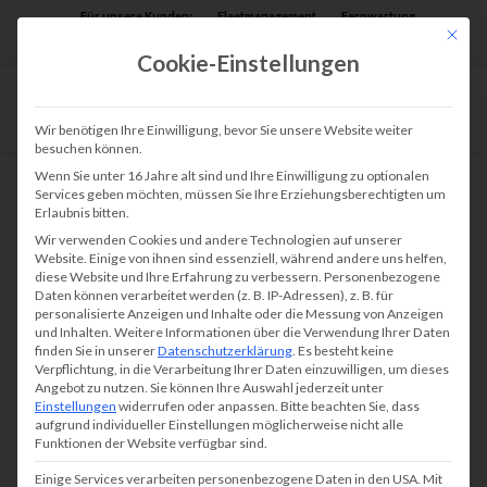
Für unsere Kunden:
Fleetmanagement
Fernwartung
Mit die
Assist AR
Cookie-Einstellungen
Wir benötigen Ihre Einwilligung, bevor Sie unsere Website weiter
besuchen können.
Wenn Sie unter 16 Jahre alt sind und Ihre Einwilligung zu optionalen
Services geben möchten, müssen Sie Ihre Erziehungsberechtigten um
Erlaubnis bitten.
Unsere Plotter &
Wir verwenden Cookies und andere Technologien auf unserer
Großformatdrucker
Website. Einige von ihnen sind essenziell, während andere uns helfen,
diese Website und Ihre Erfahrung zu verbessern.
Personenbezogene
auf einem Blick
Daten können verarbeitet werden (z. B. IP-Adressen), z. B. für
personalisierte Anzeigen und Inhalte oder die Messung von Anzeigen
und Inhalten.
Weitere Informationen über die Verwendung Ihrer Daten
finden Sie in unserer
Datenschutzerklärung
.
Es besteht keine
tectonika bietet Ihnen drei flexible Lösungen für
Verpflichtung, in die Verarbeitung Ihrer Daten einzuwilligen, um dieses
Angebot zu nutzen.
Sie können Ihre Auswahl jederzeit unter
Plotter, optimal angepasst an Ihre
Einstellungen
widerrufen oder anpassen.
Bitte beachten Sie, dass
Anforderungen und Ihr Budget: Kaufen, Mieten
aufgrund individueller Einstellungen möglicherweise nicht alle
Funktionen der Website verfügbar sind.
oder Leasen.
Einige Services verarbeiten personenbezogene Daten in den USA. Mit