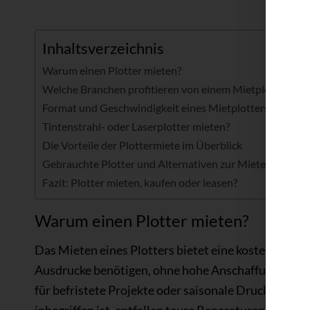
Inhaltsverzeichnis
Warum einen Plotter mieten?
Welche Branchen profitieren von einem Mietplotter?
Format und Geschwindigkeit eines Mietplotters
Tintenstrahl- oder Laserplotter mieten?
Die Vorteile der Plottermiete im Überblick
Gebrauchte Plotter und Alternativen zur Miete
Fazit: Plotter mieten, kaufen oder leasen?
Warum einen Plotter mieten?
Das Mieten eines Plotters bietet eine kostengünsti
Ausdrucke benötigen, ohne hohe Anschaffungskosten
für befristete Projekte oder saisonale Druckanford