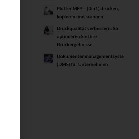
Plotter MFP – (3in1) drucken,
kopieren und scannen
Druckqualität verbessern: So
optimieren Sie Ihre
Druckergebnisse
Dokumentenmanagementsystem
(DMS) für Unternehmen
se
n in