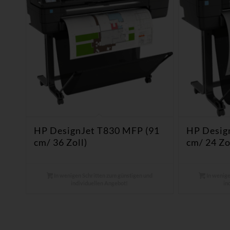
HP DesignJet T830 MFP (91
HP Desig
cm/ 36 Zoll)
cm/ 24 Zo
In wenigen Schritten zum günstigen und
In wenige
individuellen Angebot!
in