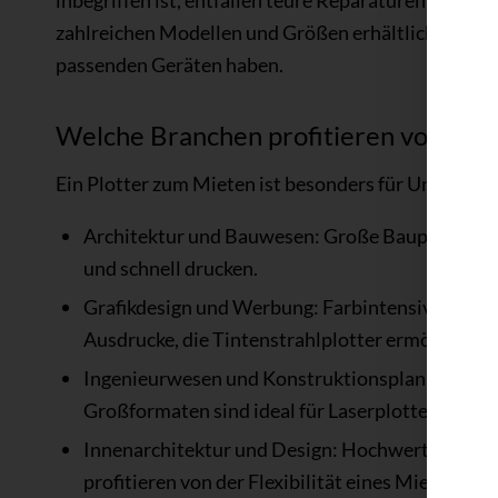
inbegriffen ist, entfallen teure Reparaturen und r
zahlreichen Modellen und Größen erhältlich, sodas
passenden Geräten haben.
Welche Branchen profitieren von ein
Ein Plotter zum Mieten ist besonders für Unterneh
Architektur und Bauwesen: Große Baupläne und 
und schnell drucken.
Grafikdesign und Werbung: Farbintensive und de
Ausdrucke, die Tintenstrahlplotter ermöglichen.
Ingenieurwesen und Konstruktionsplanung: Ho
Großformaten sind ideal für Laserplotter.
Innenarchitektur und Design: Hochwertige Far
profitieren von der Flexibilität eines Mietplotter