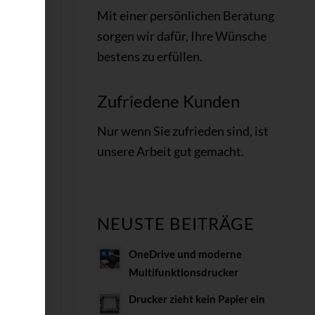
Mit einer persönlichen Beratung
sorgen wir dafür, Ihre Wünsche
bestens zu erfüllen.
Zufriedene Kunden
Nur wenn Sie
zufrieden
sind, ist
unsere Arbeit gut gemacht
.
NEUSTE BEITRÄGE
e
OneDrive und moderne
Multifunktionsdrucker
deal
ag
Drucker zieht kein Papier ein