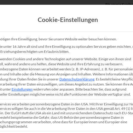
Für unsere Kunden
Cookie-Einstellungen
Produkte
Unsere Lösungen
Service
Shop
ötigen Ihre Einwilligung, bevor Sie unsere Website weiter besuchen können.
e unter 16 Jahre alt sind und Ihre Einwilligung zu optionalen Services geben möchten
e Erziehungsberechtigten um Erlaubnis bitten.
ible Lösung für Ihre
wenden Cookies und andere Technologien auf unserer Website. Einige von ihnen sind
ell, während andere uns helfen, diese Website und Ihre Erfahrung zu verbessern.
nbezogene Daten können verarbeitet werden (z. B. IP-Adressen), z. B. für personalisie
n und Inhalte oder die Messung von Anzeigen und Inhalten.
Weitere Informationen üb
ung Ihrer Daten finden Sie in unserer
Datenschutzerklärung
.
Es besteht keine Verpfli
Verarbeitung Ihrer Daten einzuwilligen, um dieses Angebot zu nutzen.
Sie können Ihre 
it unter
Einstellungen
widerrufen oder anpassen.
Bitte beachten Sie, dass aufgrund
ueller Einstellungen möglicherweise nicht alle Funktionen der Website verfügbar sind.
ne, Poster oder technische Zeichnungen benötigen, ist di
Services verarbeiten personenbezogene Daten in den USA. Mit Ihrer Einwilligung zur 
bunden. In solchen Fällen kann es sich lohnen, einen Plott
ervices willigen Sie auch in die Verarbeitung Ihrer Daten in den USA gemäß Art. 49 (1) lit
n. Der EuGH stuft die USA als ein Land mit unzureichendem Datenschutz nach EU-St
ete ist besonders für Branchen wie Architektur, Bauwesen,
 besteht beispielsweise die Gefahr, dass US-Behörden personenbezogene Daten in
chungsprogrammen verarbeiten, ohne dass für Europäerinnen und Europäer eine
 Werbetechnik interessant. In diesem Beitrag erfahren Si
glichkeit besteht.