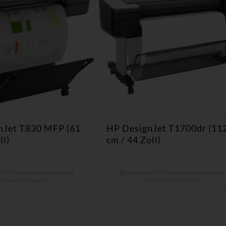
nJet T830 MFP (61
HP DesignJet T1700dr (11
ll)
cm / 44 Zoll)
n Schritten zum günstigen und
In wenigen Schritten zum günstigen und
dividuellen Angebot!
individuellen Angebot!