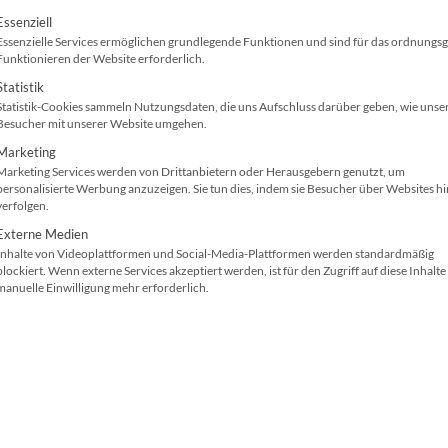
die Vorteile und die verschiedenen Möglichkeiten, die zur
olgt eine Liste der Service-Gruppen, für die ei
Essenziell
Essenzielle Services ermöglichen grundlegende Funktionen und sind für das ordnung
Funktionieren der Website erforderlich.
Statistik
Statistik-Cookies sammeln Nutzungsdaten, die uns Aufschluss darüber geben, wie unse
Besucher mit unserer Website umgehen.
Marketing
Marketing Services werden von Drittanbietern oder Herausgebern genutzt, um
personalisierte Werbung anzuzeigen. Sie tun dies, indem sie Besucher über Websites h
verfolgen.
Externe Medien
Inhalte von Videoplattformen und Social-Media-Plattformen werden standardmäßig
blockiert. Wenn externe Services akzeptiert werden, ist für den Zugriff auf diese Inhalte
manuelle Einwilligung mehr erforderlich.
@canva - tectoni