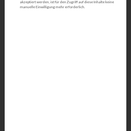
Dokumentenmanagementsystems
akzeptiert werden, ist für den Zugriff auf diese Inhalte keine
manuelle Einwilligung mehr erforderlich.
6. Kosten eines
Dokumentenmanagementsystems
7. Die 5 bekanntesten Anbieter von DMS
FAQs
Fazit: Ist ein Dokumentenmanagementsystem
die richtige Wahl für Ihr Unternehmen?
Ein Dokumentenmanagementsystem (DMS) hilft
Unternehmen, Dokumente effizient zu erfassen,
zu speichern, zu verwalten und zu archivieren. Es
ermöglicht einen schnellen digitalen Zugriff,
verbessert die Zusammenarbeit und unterstützt
die Einhaltung von Compliance-Vorgaben. Für
gewerbliche Unternehmen bietet ein DMS
zahlreiche Vorteile, darunter