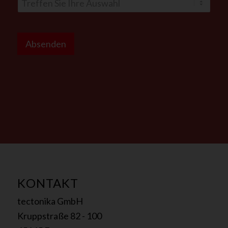
S
i
Absenden
n
d
a
n
KONTAKT
tectonika GmbH
Kruppstraße 82 - 100