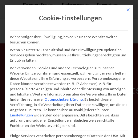
Für unsere Kunden:
Fleetmanagement
Fernwartung
Mit die
Assist AR
Cookie-Einstellungen
Wir benötigen Ihre Einwilligung, bevor Sie unsere Website weiter
besuchen können.
Wenn Sie unter 16 Jahre alt sind und Ihre Einwilligung zu optionalen
Services geben möchten, müssen Sie Ihre Erziehungsberechtigten um
Erlaubnis bitten.
Wir verwenden Cookies und andere Technologien auf unserer
Website. Einige von ihnen sind essenziell, während andere uns helfen,
diese Website und Ihre Erfahrung zu verbessern.
Personenbezogene
Daten können verarbeitet werden (z. B. IP-Adressen), z. B. für
Dokumentenmanagement
personalisierte Anzeigen und Inhalte oder die Messung von Anzeigen
und Inhalten.
Weitere Informationen über die Verwendung Ihrer Daten
(DMS) für
finden Sie in unserer
Datenschutzerklärung
.
Es besteht keine
Verpflichtung, in die Verarbeitung Ihrer Daten einzuwilligen, um dieses
Unternehmen: Vorteile,
Angebot zu nutzen.
Sie können Ihre Auswahl jederzeit unter
Einstellungen
widerrufen oder anpassen.
Bitte beachten Sie, dass
Anbieter und Kosten
aufgrund individueller Einstellungen möglicherweise nicht alle
Funktionen der Website verfügbar sind.
Einige Services verarbeiten personenbezogene Daten in den USA. Mit