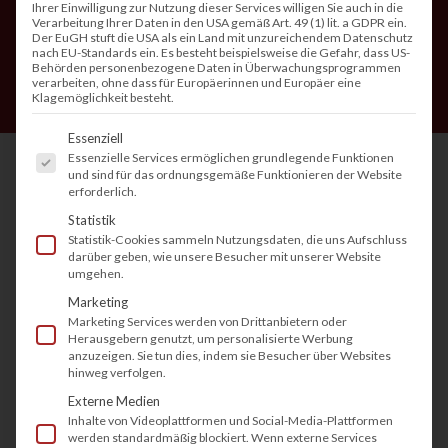
Ihrer Einwilligung zur Nutzung dieser Services willigen Sie auch in die
Verarbeitung Ihrer Daten in den USA gemäß Art. 49 (1) lit. a GDPR ein.
Der EuGH stuft die USA als ein Land mit unzureichendem Datenschutz
nach EU-Standards ein. Es besteht beispielsweise die Gefahr, dass US-
Behörden personenbezogene Daten in Überwachungsprogrammen
verarbeiten, ohne dass für Europäerinnen und Europäer eine
Klagemöglichkeit besteht.
Es folgt eine Liste der Service-Gruppen, fü
Essenziell
Essenzielle Services ermöglichen grundlegende Funktionen
und sind für das ordnungsgemäße Funktionieren der Website
erforderlich.
Inhaltsverzeichnis
Statistik
Statistik-Cookies sammeln Nutzungsdaten, die uns Aufschluss
1. Was ist ein Dokumentenmanagementsystem
darüber geben, wie unsere Besucher mit unserer Website
(DMS)?
umgehen.
2. Scanner und Multifunktionsdrucker als Teil
Marketing
des Dokumentenmanagements
Marketing Services werden von Drittanbietern oder
Herausgebern genutzt, um personalisierte Werbung
3. Effizienz steigern mit modernen Geräten
anzuzeigen. Sie tun dies, indem sie Besucher über Websites
hinweg verfolgen.
4. Vorteile eines
Dokumentenmanagementsystems
Externe Medien
Inhalte von Videoplattformen und Social-Media-Plattformen
5. Nachteile eines
werden standardmäßig blockiert. Wenn externe Services