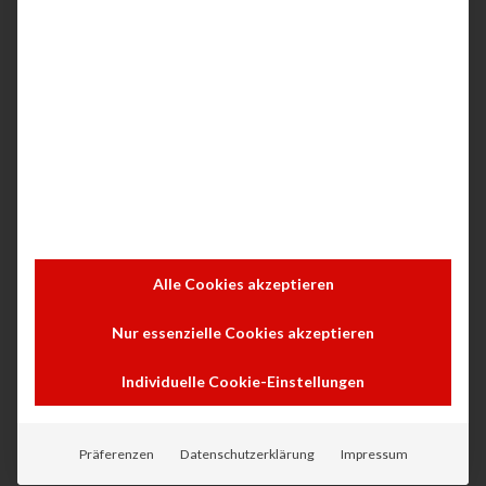
dass nur autorisierte Personen Zugang zu
vertraulichen Informationen haben. Dies ist
besonders wichtig für Unternehmen, die strenge
Datenschutzrichtlinien einhalten müssen, wie
beispielsweise die
DSGVO
.
5. Automatisierte Archivierung und
Compliance
Durch die automatisierte Archivierung stellt ein
Alle Cookies akzeptieren
DMS sicher, dass gesetzliche Anforderungen an
Nur essenzielle Cookies akzeptieren
die Dokumentenaufbewahrung eingehalten
werden. Compliance wird somit einfacher, und
Individuelle Cookie-Einstellungen
das Risiko von Strafen aufgrund von
Nichteinhaltung von Vorgaben wird minimiert.
Präferenzen
Datenschutzerklärung
Impressum