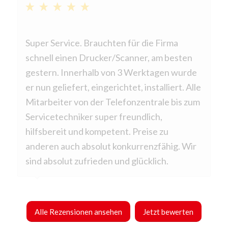
Wir sind unheimlich froh, uns bei so vielen
Super Service. Brauchten für die Firma
Angeboten, die uns vorgelegt worden sind,
schnell einen Drucker/Scanner, am besten
für die tectonika GmbH entschieden haben.
gestern. Innerhalb von 3 Werktagen wurde
Die Mitarbeiter am Telefon sind äußerst
er nun geliefert, eingerichtet, installiert. Alle
freundlich und zuvorkommend. Der
Mitarbeiter von der Telefonzentrale bis zum
persönliche Kontakt ist ebenso sehr
Servicetechniker super freundlich,
angenehm. Unsere Wünsche werden ernst
hilfsbereit und kompetent. Preise zu
genommen und dementsprechend auch
anderen auch absolut konkurrenzfähig. Wir
umgesetzt. Wir haben die tectonika GmbH
sind absolut zufrieden und glücklich.
bereits ohne Verzögerung mehrfach, in
kürzester Zeit, weiterempfohlen. Wir
freuen uns auf die langjährige
Alle Rezensionen ansehen
Jetzt bewerten
Geschäftsbeziehung!