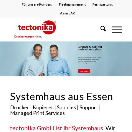
Für unsere Kunden:
Fleetmanagement
Fernwartung
Assist AR
Drucker & Kopierer -
regional statt global
Persönliche Ansprechpartner, flexible, schnelle
und individuelle Betreuung sind nur einige
von vielen Vorteilen, wenn Sie einen
Drucker oder Kopierer suchen.
Mehr erfahren
Systemhaus aus Essen
Drucker | Kopierer | Supplies | Support |
Managed Print Services
tectonika GmbH ist Ihr Systemhaus.
Wir