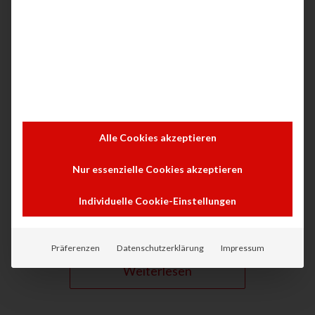
DRUCKMANAGEMENT
Alles über vertrauliches
Drucken – Technologien,
Vorteile und Trends
Alle Cookies akzeptieren
Erfahren Sie, wie Technologien wie Pull Printing
Nur essenzielle Cookies akzeptieren
und Software wie MyQ sensible Daten schützen.
Entdecken Sie die besten Lösungen für sicheres
Individuelle Cookie-Einstellungen
Drucken!
Präferenzen
Datenschutzerklärung
Impressum
Weiterlesen