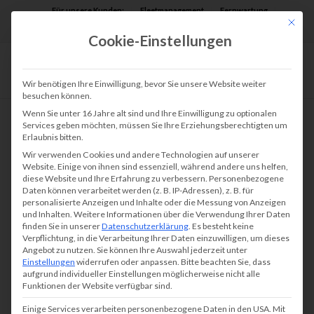
Für unsere Kunden:
Fleetmanagement
Fernwartung
Mit die
Assist AR
Cookie-Einstellungen
Wir benötigen Ihre Einwilligung, bevor Sie unsere Website weiter
besuchen können.
Wenn Sie unter 16 Jahre alt sind und Ihre Einwilligung zu optionalen
Services geben möchten, müssen Sie Ihre Erziehungsberechtigten um
Erlaubnis bitten.
DRUCKMANAGEMENT
Wir verwenden Cookies und andere Technologien auf unserer
Dokumentenmanagements
Website. Einige von ihnen sind essenziell, während andere uns helfen,
diese Website und Ihre Erfahrung zu verbessern.
Personenbezogene
(DMS) für Unternehmen
Daten können verarbeitet werden (z. B. IP-Adressen), z. B. für
personalisierte Anzeigen und Inhalte oder die Messung von Anzeigen
und Inhalten.
Weitere Informationen über die Verwendung Ihrer Daten
finden Sie in unserer
Datenschutzerklärung
.
Es besteht keine
Verpflichtung, in die Verarbeitung Ihrer Daten einzuwilligen, um dieses
Angebot zu nutzen.
Sie können Ihre Auswahl jederzeit unter
Dokumentenmanagementsysteme (DMS)
Einstellungen
widerrufen oder anpassen.
Bitte beachten Sie, dass
aufgrund individueller Einstellungen möglicherweise nicht alle
optimieren Dokumentenspeicherung, reduziert
Funktionen der Website verfügbar sind.
Kosten, verbessert Zusammenarbeit und sichert
Einige Services verarbeiten personenbezogene Daten in den USA. Mit