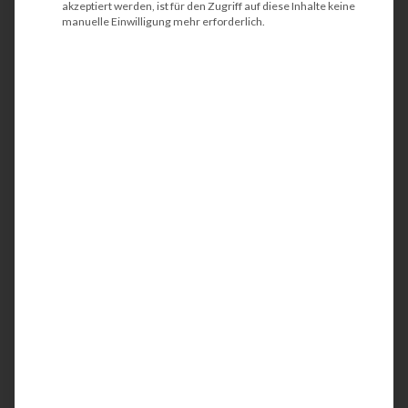
akzeptiert werden, ist für den Zugriff auf diese Inhalte keine
manuelle Einwilligung mehr erforderlich.
Diese Software denkt mit: FMAudit überwacht
Ihre Druckerflotte, bestellt Toner automatisch
und senkt Kosten.
Weiterlesen
/
13. MAI 2025
VON
THOMAS SCHWEPPE
DRUCKMANAGEMENT
Gebrauchte Kopierer