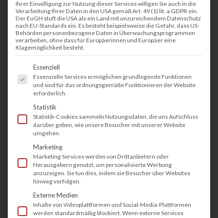
Ihrer Einwilligung zur Nutzung dieser Services willigen Sie auch in die
Datenschutz für Unternehmen. Infos zu Kosten,
Verarbeitung Ihrer Daten in den USA gemäß Art. 49 (1) lit. a GDPR ein.
Anbietern und Vorteilen.
Der EuGH stuft die USA als ein Land mit unzureichendem Datenschutz
nach EU-Standards ein. Es besteht beispielsweise die Gefahr, dass US-
Behörden personenbezogene Daten in Überwachungsprogrammen
verarbeiten, ohne dass für Europäerinnen und Europäer eine
Klagemöglichkeit besteht.
Weiterlesen
Es folgt eine Liste der Service-Gruppen, fü
Essenziell
Essenzielle Services ermöglichen grundlegende Funktionen
und sind für das ordnungsgemäße Funktionieren der Website
erforderlich.
/
22. AUGUST 2025
VON
THOMAS SCHWEPPE
Statistik
Statistik-Cookies sammeln Nutzungsdaten, die uns Aufschluss
darüber geben, wie unsere Besucher mit unserer Website
umgehen.
DRUCKMANAGEMENT
Marketing
Marketing Services werden von Drittanbietern oder
FMAudit: Die
Herausgebern genutzt, um personalisierte Werbung
anzuzeigen. Sie tun dies, indem sie Besucher über Websites
intelligente Lösung für
hinweg verfolgen.
Externe Medien
Ihre Druckerflotte
Inhalte von Videoplattformen und Social-Media-Plattformen
werden standardmäßig blockiert. Wenn externe Services