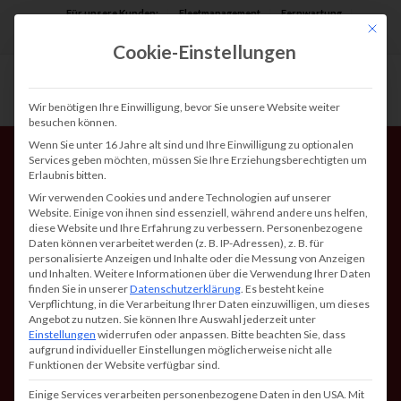
Für unsere Kunden:
Fleetmanagement
Fernwartung
Mit die
Assist AR
Cookie-Einstellungen
Wir benötigen Ihre Einwilligung, bevor Sie unsere Website weiter
besuchen können.
Wenn Sie unter 16 Jahre alt sind und Ihre Einwilligung zu optionalen
Services geben möchten, müssen Sie Ihre Erziehungsberechtigten um
Erlaubnis bitten.
Wir verwenden Cookies und andere Technologien auf unserer
Website. Einige von ihnen sind essenziell, während andere uns helfen,
diese Website und Ihre Erfahrung zu verbessern.
Personenbezogene
Daten können verarbeitet werden (z. B. IP-Adressen), z. B. für
Plotter MFP (3in1):
personalisierte Anzeigen und Inhalte oder die Messung von Anzeigen
und Inhalten.
Weitere Informationen über die Verwendung Ihrer Daten
Effizientes Drucken,
finden Sie in unserer
Datenschutzerklärung
.
Es besteht keine
Verpflichtung, in die Verarbeitung Ihrer Daten einzuwilligen, um dieses
Kopieren und Scannen
Angebot zu nutzen.
Sie können Ihre Auswahl jederzeit unter
Einstellungen
widerrufen oder anpassen.
Bitte beachten Sie, dass
im Großformat
aufgrund individueller Einstellungen möglicherweise nicht alle
Funktionen der Website verfügbar sind.
Einige Services verarbeiten personenbezogene Daten in den USA. Mit