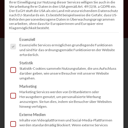
Ihrer Einwilligung zur Nutzung dieser Services willigen Sie auch in die
Verarbeitung Ihrer Daten in den USA gemäß Art. 49 (1) lit. a GDPR ein.
Der EuGH stuft die USA als ein Land mit unzureichendem Datenschutz
nach EU-Standards ein. Es besteht beispielsweise die Gefahr, dass US-
Behörden personenbezogene Daten in Überwachungsprogrammen
verarbeiten, ohne dass für Europäerinnen und Europäer eine
Klagemöglichkeit besteht.
Es folgt eine Liste der Service-Gruppen, fü
Essenziell
Essenzielle Services ermöglichen grundlegende Funktionen
und sind für das ordnungsgemäße Funktionieren der Website
erforderlich.
In modernen Arbeitsumgebungen zählt jede
Statistik
Minute. Ob Architekt, Ingenieur, Werbegrafiker
Statistik-Cookies sammeln Nutzungsdaten, die uns Aufschluss
darüber geben, wie unsere Besucher mit unserer Website
oder Planer – überall dort, wo großformatige
umgehen.
Dokumente entstehen, spielt Effizienz eine
Marketing
Marketing Services werden von Drittanbietern oder
entscheidende Rolle. Ein Plotter MFP, auch
Herausgebern genutzt, um personalisierte Werbung
multifunktionaler Großformatdrucker genannt,
anzuzeigen. Sie tun dies, indem sie Besucher über Websites
hinweg verfolgen.
vereint das Drucken, Scannen und Kopieren in
Externe Medien
einem kompakten Gerät. So sparen
Inhalte von Videoplattformen und Social-Media-Plattformen
werden standardmäßig blockiert. Wenn externe Services
Unternehmen nicht nur Platz und Zeit, sondern