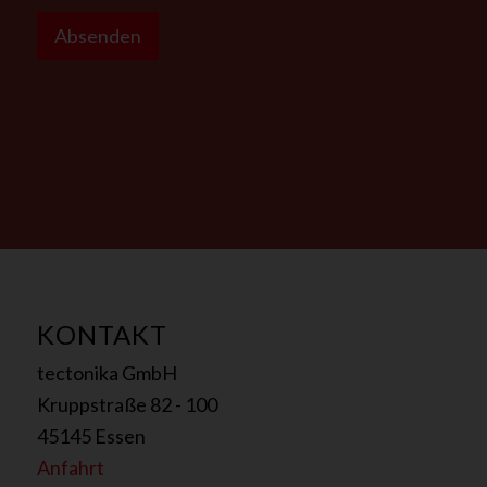
G
e
Absenden
s
c
h
ä
f
t
s
k
u
n
d
e
KONTAKT
?
*
tectonika GmbH
a
n
Kruppstraße 82 - 100
45145 Essen
Anfahrt