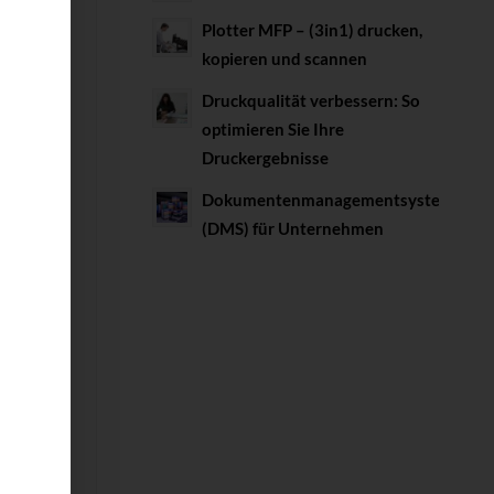
Plotter MFP – (3in1) drucken,
kopieren und scannen
Druckqualität verbessern: So
ird
optimieren Sie Ihre
e
Druckergebnisse
Dokumentenmanagementsystem
(DMS) für Unternehmen