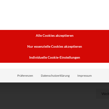
ifunktionsdrucker oder Plotter? (Bitte Auswählen!)
*
Alle Cookies akzeptieren
(optional)
Nur essenzielle Cookies akzeptieren
Individuelle Cookie-Einstellungen
Präferenzen
Datenschutzerklärung
Impressum
Weit