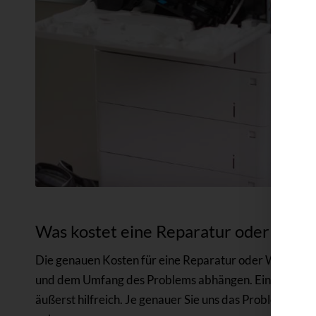
Was kostet eine Reparatur oder Wart
Die genauen Kosten für eine Reparatur oder Wartung la
und dem Umfang des Problems abhängen. Eine detaillie
äußerst hilfreich. Je genauer Sie uns das Problem schi