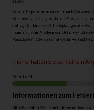
geben.
Unsere Reparaturen werden nach Aufwand berechnet. Al
Kostenvoranschlag an, die die Anfahrtskosten und den
beträgt für kleinere Arbeitsplatzgeräte etwa 70,- Euro
Ihnen nach der Analyse vor Ort die exakten Reparaturk
Pauschale mit den Gesamtkosten verrechnet.
Hier erhalten Sie schnell ein Angebot
Step
1
of 4
Informationen zum Fehlerbild
Bitte beachten Sie: Je mehr Informationen wir zum Ger