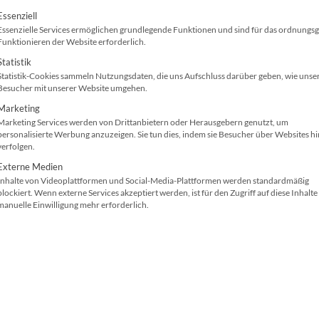
olgt eine Liste der Service-Gruppen, für die ei
f dem neuesten Stand der Technik. Ob vor Ort oder in unsere
Essenziell
Essenzielle Services ermöglichen grundlegende Funktionen und sind für das ordnung
ngige Wartung, Reinigung und Reparatur Ihrer Geräte mit höc
Funktionieren der Website erforderlich.
ern unseren hohen Qualitätsstandard im Service.
Statistik
Statistik-Cookies sammeln Nutzungsdaten, die uns Aufschluss darüber geben, wie unse
Besucher mit unserer Website umgehen.
Marketing
Marketing Services werden von Drittanbietern oder Herausgebern genutzt, um
personalisierte Werbung anzuzeigen. Sie tun dies, indem sie Besucher über Websites h
verfolgen.
Externe Medien
Inhalte von Videoplattformen und Social-Media-Plattformen werden standardmäßig
blockiert. Wenn externe Services akzeptiert werden, ist für den Zugriff auf diese Inhalte
manuelle Einwilligung mehr erforderlich.