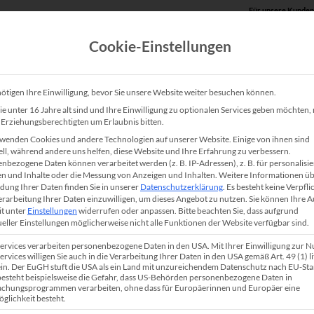
Für unsere Kunden
Cookie-Einstellungen
Produkte
Unsere Lösungen
Service
Shop
ötigen Ihre Einwilligung, bevor Sie unsere Website weiter besuchen können.
e unter 16 Jahre alt sind und Ihre Einwilligung zu optionalen Services geben möchten
e Erziehungsberechtigten um Erlaubnis bitten.
wenden Cookies und andere Technologien auf unserer Website. Einige von ihnen sind
ell, während andere uns helfen, diese Website und Ihre Erfahrung zu verbessern.
nbezogene Daten können verarbeitet werden (z. B. IP-Adressen), z. B. für personalisie
n und Inhalte oder die Messung von Anzeigen und Inhalten.
Weitere Informationen üb
ung Ihrer Daten finden Sie in unserer
Datenschutzerklärung
.
Es besteht keine Verpfli
Verarbeitung Ihrer Daten einzuwilligen, um dieses Angebot zu nutzen.
Sie können Ihre 
it unter
Einstellungen
widerrufen oder anpassen.
Bitte beachten Sie, dass aufgrund
ueller Einstellungen möglicherweise nicht alle Funktionen der Website verfügbar sind.
ntenstrahldrucker
, Nadeldrucker,
Multifunktionsdrucker
Services verarbeiten personenbezogene Daten in den USA. Mit Ihrer Einwilligung zur 
 (Großformatdrucker) warten, reinigen oder reparieren lassen
ervices willigen Sie auch in die Verarbeitung Ihrer Daten in den USA gemäß Art. 49 (1) lit
üsseldorf
bieten wir gewerblichen Kunden umfassenden
n. Der EuGH stuft die USA als ein Land mit unzureichendem Datenschutz nach EU-St
 besteht beispielsweise die Gefahr, dass US-Behörden personenbezogene Daten in
ür die Marken
Brother
,
Canon
,
Epson
,
HP
,
Konica Minolta
,
Kyoc
chungsprogrammen verarbeiten, ohne dass für Europäerinnen und Europäer eine
glichkeit besteht.
bestehend ausschließlich aus qualifizierten Mitarbeitern, ist 