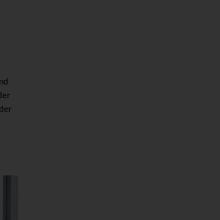
and
der
 der