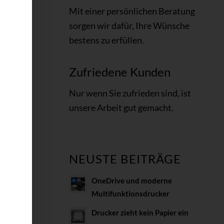
Mit einer persönlichen Beratung
sorgen wir dafür, Ihre Wünsche
bestens zu erfüllen.
Zufriedene Kunden
Nur wenn Sie
zufrieden
sind, ist
unsere Arbeit gut gemacht
.
ka
NEUSTE BEITRÄGE
OneDrive und moderne
r Art
Multifunktionsdrucker
bei
orab
Drucker zieht kein Papier ein