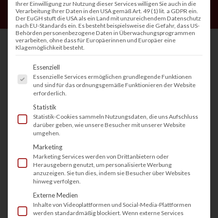
Ihrer Einwilligung zur Nutzung dieser Services willigen Sie auch in die
Verarbeitung Ihrer Daten in den USA gemäß Art. 49 (1) lit. a GDPR ein.
Der EuGH stuft die USA als ein Land mit unzureichendem Datenschutz
nach EU-Standards ein. Es besteht beispielsweise die Gefahr, dass US-
Behörden personenbezogene Daten in Überwachungsprogrammen
verarbeiten, ohne dass für Europäerinnen und Europäer eine
Klagemöglichkeit besteht.
Es folgt eine Liste der Service-Gruppen, fü
Brother gehört seit Jahrzehnten zu den
Essenziell
Essenzielle Services ermöglichen grundlegende Funktionen
führenden Herstellern für moderne
und sind für das ordnungsgemäße Funktionieren der Website
erforderlich.
Drucktechnologien. Die Marke steht für
Statistik
zuverlässige Geräte, hochwertige Druckqualität
Statistik-Cookies sammeln Nutzungsdaten, die uns Aufschluss
und intelligente Lösungen für Unternehmen
darüber geben, wie unsere Besucher mit unserer Website
umgehen.
jeder Größe. Ob einfache Drucker,
Marketing
leistungsstarke Multifunktionsgeräte oder
Marketing Services werden von Drittanbietern oder
spezialisierte Textildrucksysteme – Brother
Herausgebern genutzt, um personalisierte Werbung
anzuzeigen. Sie tun dies, indem sie Besucher über Websites
bietet weit mehr als nur Standardtechnik. In
hinweg verfolgen.
Kombination mit regionalen Partnern wie
Externe Medien
Inhalte von Videoplattformen und Social-Media-Plattformen
tectonika profitieren Kunden nicht nur von Top-
werden standardmäßig blockiert. Wenn externe Services