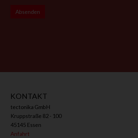
N
a
Absenden
m
e
u
n
s
S
i
n
d
KONTAKT
tectonika GmbH
Kruppstraße 82 - 100
45145 Essen
Anfahrt