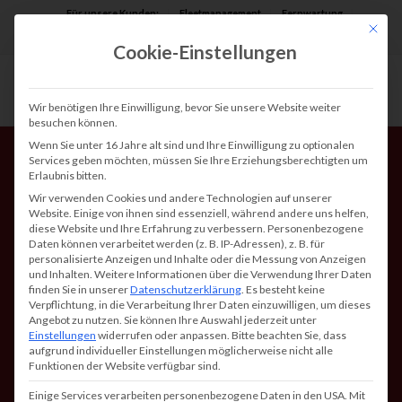
Für unsere Kunden:
Fleetmanagement
Fernwartung
Mit die
Assist AR
Cookie-Einstellungen
Wir benötigen Ihre Einwilligung, bevor Sie unsere Website weiter
besuchen können.
Wenn Sie unter 16 Jahre alt sind und Ihre Einwilligung zu optionalen
Services geben möchten, müssen Sie Ihre Erziehungsberechtigten um
Erlaubnis bitten.
Wir verwenden Cookies und andere Technologien auf unserer
Website. Einige von ihnen sind essenziell, während andere uns helfen,
diese Website und Ihre Erfahrung zu verbessern.
Personenbezogene
Daten können verarbeitet werden (z. B. IP-Adressen), z. B. für
Brother – nicht nur
personalisierte Anzeigen und Inhalte oder die Messung von Anzeigen
und Inhalten.
Weitere Informationen über die Verwendung Ihrer Daten
Drucker und Kopierer
finden Sie in unserer
Datenschutzerklärung
.
Es besteht keine
Verpflichtung, in die Verarbeitung Ihrer Daten einzuwilligen, um dieses
Angebot zu nutzen.
Sie können Ihre Auswahl jederzeit unter
Einstellungen
widerrufen oder anpassen.
Bitte beachten Sie, dass
aufgrund individueller Einstellungen möglicherweise nicht alle
Funktionen der Website verfügbar sind.
Einige Services verarbeiten personenbezogene Daten in den USA. Mit