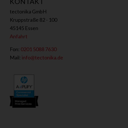
KONTAKT
?
*
tectonika GmbH
N
a
Kruppstraße 82 - 100
c
45145 Essen
h
Anfahrt
r
i
Fon:
0201 5088 7630
c
h
Mail:
info@tectonika.de
t