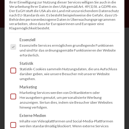
Ihrer Einwilligung zur Nutzung dieser Services willigen Sie auch in die
Verarbeitung Ihrer Daten in den USA gemäß Art. 49 (1) lit. a GDPR ein.
Der EuGH stuft die USA als ein Land mit unzureichendem Datenschutz
nach EU-Standards ein. Es besteht beispielsweise die Gefahr, dass US-
Behörden personenbezogene Daten in Überwachungsprogrammen
verarbeiten, ohne dass für Europäerinnen und Europäer eine
Klagemöglichkeit besteht.
Es folgt eine Liste der Service-Gruppen, fü
Essenziell
Essenzielle Services ermöglichen grundlegende Funktionen
Einen Kopierer kaufen – das klingt zunächst
und sind für das ordnungsgemäße Funktionieren der Website
erforderlich.
simpel. Doch hinter dieser Entscheidung steckt
Statistik
mehr, als nur auf Preis oder Marke zu achten. In
Statistik-Cookies sammeln Nutzungsdaten, die uns Aufschluss
darüber geben, wie unsere Besucher mit unserer Website
Büros, Kanzleien, Arztpraxen oder Behörden ist
umgehen.
ein effizienter Kopierer ein zentrales Werkzeug
Marketing
für den täglichen Workflow. Die richtige Wahl
Marketing Services werden von Drittanbietern oder
Herausgebern genutzt, um personalisierte Werbung
wirkt sich auf Produktivität, Kosten und IT-
anzuzeigen. Sie tun dies, indem sie Besucher über Websites
hinweg verfolgen.
Struktur aus. Wer langfristig denkt, spart nicht
Externe Medien
nur Geld, sondern optimiert auch Prozesse. In
Inhalte von Videoplattformen und Social-Media-Plattformen
diesem Ratgeber erfahren Sie, was beim
werden standardmäßig blockiert. Wenn externe Services