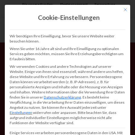
Für unsere Kunden:
Fleetmanagement
Fernwartung
Mit die
Assist AR
Cookie-Einstellungen
Wir benötigen Ihre Einwilligung, bevor Sie unsere Website weiter
besuchen können.
Wenn Sie unter 16 Jahre alt sind und Ihre Einwilligung zu optionalen
Services geben möchten, müssen Sie Ihre Erziehungsberechtigten um
Erlaubnis bitten.
Wir verwenden Cookies und andere Technologien auf unserer
Website. Einige von ihnen sind essenziell, während andere uns helfen,
diese Website und Ihre Erfahrung zu verbessern.
Personenbezogene
Daten können verarbeitet werden (z. B. IP-Adressen), z. B. für
Kopierer kaufen – Ihr
personalisierte Anzeigen und Inhalte oder die Messung von Anzeigen
und Inhalten.
Weitere Informationen über die Verwendung Ihrer Daten
smarter Guide für Büro,
finden Sie in unserer
Datenschutzerklärung
.
Es besteht keine
Verpflichtung, in die Verarbeitung Ihrer Daten einzuwilligen, um dieses
Praxis und Verwaltung
Angebot zu nutzen.
Sie können Ihre Auswahl jederzeit unter
Einstellungen
widerrufen oder anpassen.
Bitte beachten Sie, dass
aufgrund individueller Einstellungen möglicherweise nicht alle
Funktionen der Website verfügbar sind.
Einige Services verarbeiten personenbezogene Daten in den USA. Mit