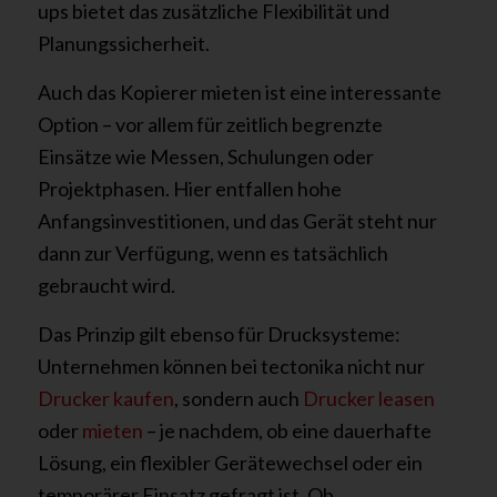
ups bietet das zusätzliche Flexibilität und
Planungssicherheit.
Auch das Kopierer mieten ist eine interessante
Option – vor allem für zeitlich begrenzte
Einsätze wie Messen, Schulungen oder
Projektphasen. Hier entfallen hohe
Anfangsinvestitionen, und das Gerät steht nur
dann zur Verfügung, wenn es tatsächlich
gebraucht wird.
Das Prinzip gilt ebenso für Drucksysteme:
Unternehmen können bei tectonika nicht nur
Drucker kaufen
, sondern auch
Drucker leasen
oder
mieten
– je nachdem, ob eine dauerhafte
Lösung, ein flexibler Gerätewechsel oder ein
temporärer Einsatz gefragt ist. Ob