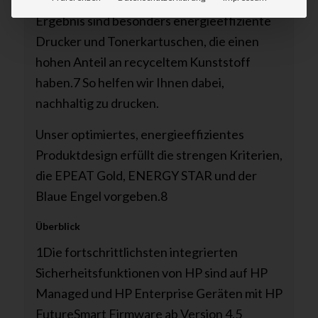
Ergebnis sind besonders energieeffiziente
Drucker und Tonerkartuschen, die einen
hohen Anteil an recyceltem Kunststoff
haben.
7
So helfen wir Ihnen dabei,
nachhaltig zu drucken.
Unser optimiertes, energieeffizientes
Produktdesign erfüllt die strengen Kriterien,
die EPEAT Gold, ENERGY STAR und der
Blaue Engel vorgeben.
8
Überblick
1Die fortschrittlichsten integrierten
Sicherheitsfunktionen von HP sind auf HP
Managed und HP Enterprise Geräten mit HP
FutureSmart Firmware ab Version 4.5