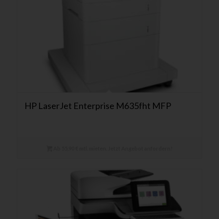
HP LaserJet Enterprise M635fht MFP
Ab 55,90 € mtl. mieten. Jetzt Angebot anfordern!