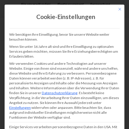
Für unsere Kunden:
Fleetmanagement
Fernwartung
Mit die
Assist AR
Cookie-Einstellungen
Wir benötigen Ihre Einwilligung, bevor Sie unsere Website weiter
besuchen können.
Wenn Sie unter 16 Jahre alt sind und Ihre Einwilligung zu optionalen
Services geben möchten, müssen Sie Ihre Erziehungsberechtigten um
Erlaubnis bitten.
Wir verwenden Cookies und andere Technologien auf unserer
Website. Einige von ihnen sind essenziell, während andere uns helfen,
diese Website und Ihre Erfahrung zu verbessern.
Personenbezogene
Daten können verarbeitet werden (z. B. IP-Adressen), z. B. für
personalisierte Anzeigen und Inhalte oder die Messung von Anzeigen
und Inhalten.
Weitere Informationen über die Verwendung Ihrer Daten
finden Sie in unserer
Datenschutzerklärung
.
Es besteht keine
Verpflichtung, in die Verarbeitung Ihrer Daten einzuwilligen, um dieses
Angebot zu nutzen.
Sie können Ihre Auswahl jederzeit unter
Einstellungen
widerrufen oder anpassen.
Bitte beachten Sie, dass
aufgrund individueller Einstellungen möglicherweise nicht alle
Funktionen der Website verfügbar sind.
Einige Services verarbeiten personenbezogene Daten in den USA. Mit