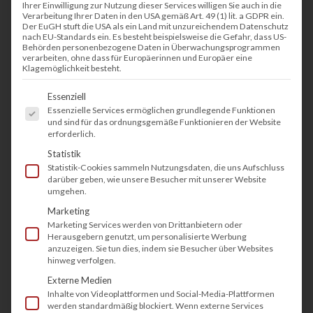
Ihrer Einwilligung zur Nutzung dieser Services willigen Sie auch in die
Verarbeitung Ihrer Daten in den USA gemäß Art. 49 (1) lit. a GDPR ein.
Der EuGH stuft die USA als ein Land mit unzureichendem Datenschutz
nach EU-Standards ein. Es besteht beispielsweise die Gefahr, dass US-
Behörden personenbezogene Daten in Überwachungsprogrammen
verarbeiten, ohne dass für Europäerinnen und Europäer eine
Klagemöglichkeit besteht.
Es folgt eine Liste der Service-Gruppen, fü
Essenziell
Essenzielle Services ermöglichen grundlegende Funktionen
und sind für das ordnungsgemäße Funktionieren der Website
erforderlich.
Statistik
Statistik-Cookies sammeln Nutzungsdaten, die uns Aufschluss
darüber geben, wie unsere Besucher mit unserer Website
umgehen.
Marketing
Marketing Services werden von Drittanbietern oder
Herausgebern genutzt, um personalisierte Werbung
anzuzeigen. Sie tun dies, indem sie Besucher über Websites
hinweg verfolgen.
Externe Medien
Inhalte von Videoplattformen und Social-Media-Plattformen
werden standardmäßig blockiert. Wenn externe Services