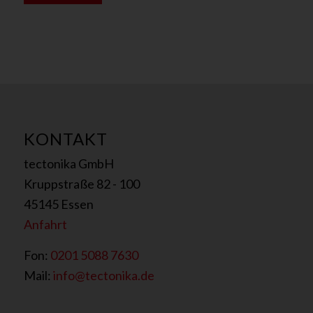
e
r
*
E
-
M
a
i
l
KONTAKT
tectonika GmbH
Kruppstraße 82 - 100
45145 Essen
Anfahrt
Fon:
0201 5088 7630
Mail:
info@tectonika.de