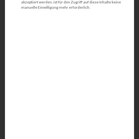
akzeptiert werden, ist für den Zugriff auf diese Inhalte keine
manuelle Einwilligung mehr erforderlich.
es sich
zu
einem
weltweit
agierende
n
Unternehmen
für D
rucker
Hardware
entwic
kelt.
Geschichte
Die Erfolgsgeschichte
began
n
1991
nachdem
die Drucker
– und Ta
st
atursparte
von IBM an die
die
Private-Equity-Gesellschaft
Clayton &
Dubilier, Inc.
verkauft wurde.
Ebenfalls 1991
wird der erste
Tintenst
r
ahldrucker
vorgestellt,
den
IBM Color Jetprinter PS
4079
.
1993
kam der erste
s
chwarz/
w
eiß
–
Tintenstrahldrucker mit selbst entwickeltem
Drucklauf
w
erk auf den Markt.
Die
Entwicklung