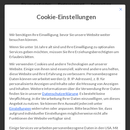
Für unsere Kunden:
Fleetmanagement
Fernwartung
Mit die
Assist AR
Cookie-Einstellungen
Wir benötigen Ihre Einwilligung, bevor Sie unsere Website weiter
besuchen können.
Wenn Sie unter 16 Jahre alt sind und Ihre Einwilligung zu optionalen
Services geben möchten, müssen Sie Ihre Erziehungsberechtigten um
Erlaubnis bitten.
Lexmark – Junges Unternehmen
Wir verwenden Cookies und andere Technologien auf unserer
für Drucker und Kopierer
Website. Einige von ihnen sind essenziell, während andere uns helfen,
diese Website und Ihre Erfahrung zu verbessern.
Personenbezogene
Daten können verarbeitet werden (z. B. IP-Adressen), z. B. für
personalisierte Anzeigen und Inhalte oder die Messung von Anzeigen
Die
Lexmark International, Inc.
ist
ein
in
den USA
und Inhalten.
Weitere Informationen über die Verwendung Ihrer Daten
finden Sie in unserer
Datenschutzerklärung
.
Es besteht keine
gegründetes Unternehmen
für Imaging und
Verpflichtung, in die Verarbeitung Ihrer Daten einzuwilligen, um dieses
Angebot zu nutzen.
Sie können Ihre Auswahl jederzeit unter
Drucklösungen
mit Sitz in Lexington (USA)
Einstellungen
widerrufen oder anpassen.
Bitte beachten Sie, dass
und
Hersteller von
Drucker-Hardware
aufgrund individueller Einstellungen möglicherweise nicht alle
Funktionen der Website verfügbar sind.
und
Software
lösungen
.
Die Europa
zentrale
Einige Services verarbeiten personenbezogene Daten in den USA. Mit
befindet sich in Genf und der deutsche