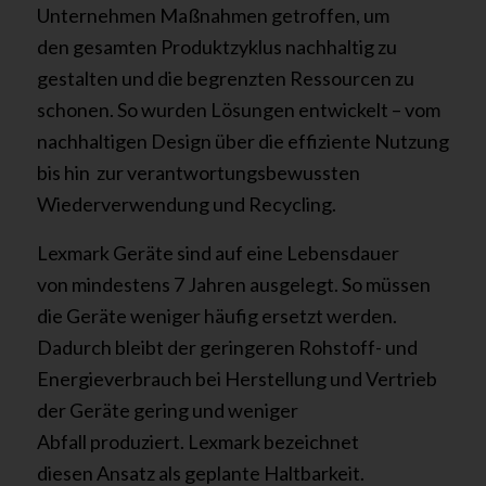
Unternehmen
Maßnahmen getroffen
, um
den
gesamten Produktzyklus nachhaltig
zu
gesta
lten
und
die begrenzten Ressourcen zu
schonen. So wurden
Lösungen
entwickelt
– vom
nachhaltigen Design über die effiziente Nutzung
bis
hin
zur
verantwortungsbewussten
Wiederverwendung und Recycling.
Lexmark Geräte sind
auf eine Lebensdauer
von
mindestens 7 Jahre
n ausgelegt.
So müssen
die
Geräte weniger häufig ersetz
t werden
.
D
adurch bleibt
der
geringeren Rohstoff- und
Energieverbrauch bei Herstellung und Vertrieb
der Geräte
gering
un
d
weniger
Abfall
produziert
.
Lexmark
bezeichnet
diesen
Ansatz
als
geplante Haltbarkeit.