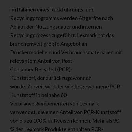
Im Rahmen eines
Rückführungs- und
Recyclingprogramm
s
werden Al
t
geräte
nach
Ablauf der Nutzungsda
uer
und internen
Recyclingprozess zugeführt.
Lexmark hat das
branchenweit größte Angebot an
Druckermodelle
n
und Verbrauchsmaterialien
mit
relevantem Anteil
von
Post-
Consumer Recycled (PCR)-
Kunststoff
,
der
zurückzuge
wonnen
wurde
.
Zurzeit wird der wiedergewonnene PCR-
Kunststoff in beinahe 60
Verbrauchskomponenten von Lexmark
verwendet, die einen Anteil von PCR-Kunststoff
von bis zu 100 % aufweisen können.
Mehr als
90
% der Lexmark Produkte
enthalten
PCR-