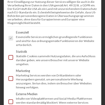
Ihrer Einwilligung zur Nutzung dieser Services willigen Sie auch in die
Verarbeitung Ihrer Daten in den USA gemäß Art. 49 (1) lit. a GDPR ein.
Hauptsitz in Neu
-Isenburg bei Frankfurt. Die
Der EuGH stuft die USA als ein Land mit unzureichendem Datenschutz
nach EU-Standards ein. Es besteht beispielsweise die Gefahr, dass US-
Firma
beschäftigt
weltweit über 8.000
Behörden personenbezogene Daten in Überwachungsprogrammen
verarbeiten, ohne dass für Europäerinnen und Europäer eine
Mitarbeiter
und vertreibt seine Produkte in über
Klagemöglichkeit besteht.
170 Ländern weltweit.
Es folgt eine Liste der Service-Gruppen, fü
Essenziell
Essenzielle Services ermöglichen grundlegende Funktionen
und sind für das ordnungsgemäße Funktionieren der Website
erforderlich.
Statistik
Statistik-Cookies sammeln Nutzungsdaten, die uns Aufschluss
darüber geben, wie unsere Besucher mit unserer Website
@ Lexmark - tectonika
umgehen.
Marketing
Gründung
von Lexmark
Marketing Services werden von Drittanbietern oder
Herausgebern genutzt, um personalisierte Werbung
anzuzeigen. Sie tun dies, indem sie Besucher über Websites
Das Unternehmen wurde 1991 in den USA
in
hinweg verfolgen.
Lexington
ge
g
ründet
,
nachdem IBM seine
Externe Medien
Drucker- und Tastatursparte an
die
Private-
Inhalte von Videoplattformen und Social-Media-Plattformen
werden standardmäßig blockiert. Wenn externe Services
Equity-Gesellschaft
v
erkauft hat
te
.
Seitdem
hat