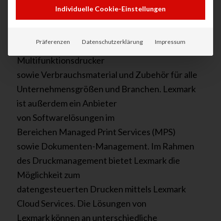
Individuelle Cookie-Einstellungen
Lexmark ist ein globaler Anb
ieter
von Druck- u
n
d
Imaging Lösungen.
Zur Produktpalette
Präferenzen
Datenschutzerklärung
Impressum
gehören
Laserdrucker
,
Laser-
Multifunktionsdrucker
sowie
Verbrauchsmaterial und
Zubehör
für alle
Unternehmensgr
ößen
und
B
ranchen.
Lexmark
ist außerdem ein Anbieter
von
Softwar
e
lösungen
im
Bereichen Managed Print Services (MPS)
sowie
Dokumenten
-Management.
Im Rahmen
des Druckmanagement
bietet
Lexmark die
Möglichkeit zum
d
atengesteuerte
n
Drucken
mittels
Lexmark
Cloud Services.
Die Lösungen von
Lexmark
können an unterschiedliche