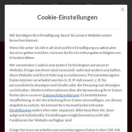
Für unsere Kunden:
Fleetmanagement
Fernwartung
Mit die
Assist AR
Cookie-Einstellungen
Wir benötigen Ihre Einwilligung, bevor Sie unsere Website weiter
besuchen können.
Wenn Sie unter 16 Jahre alt sind und Ihre Einwilligung zu optionalen
Services geben möchten, müssen Sie Ihre Erziehungsberechtigten um
Erlaubnis bitten.
Wir verwenden Cookies und andere Technologien auf unserer
Website. Einige von ihnen sind essenziell, während andere uns helfen,
diese Website und Ihre Erfahrung zu verbessern.
Personenbezogene
Daten können verarbeitet werden (z. B. IP-Adressen), z. B. für
Digital Drucken in der
personalisierte Anzeigen und Inhalte oder die Messung von Anzeigen
und Inhalten.
Weitere Informationen über die Verwendung Ihrer Daten
Cloud – Wie Office365
finden Sie in unserer
Datenschutzerklärung
.
Es besteht keine
Verpflichtung, in die Verarbeitung Ihrer Daten einzuwilligen, um dieses
Drucker, Kopierer und
Angebot zu nutzen.
Sie können Ihre Auswahl jederzeit unter
Einstellungen
widerrufen oder anpassen.
Bitte beachten Sie, dass
Multifunktionsgeräte
aufgrund individueller Einstellungen möglicherweise nicht alle
Funktionen der Website verfügbar sind.
smarter macht
Einige Services verarbeiten personenbezogene Daten in den USA. Mit