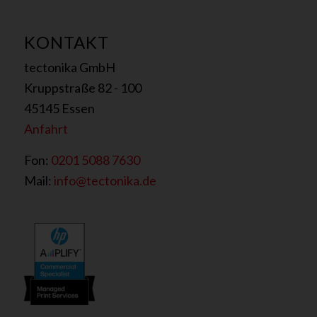
k
u
KONTAKT
n
d
tectonika GmbH
e
?
Kruppstraße 82 - 100
45145 Essen
Anfahrt
Fon:
0201 5088 7630
Mail:
info@tectonika.de