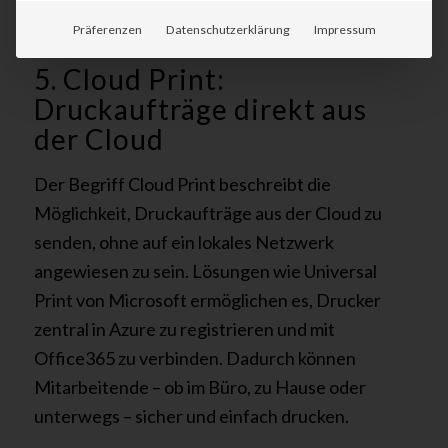
Arbeiten Vorteile bringt.
Präferenzen
Datenschutzerklärung
Impressum
5. Cloud Print:
Druckaufträge direkt aus
der Cloud
Der Begriff Cloud Print beschreibt die
Möglichkeit, Druckaufträge aus der Cloud zu
senden, ohne auf ein lokales Netzwerk
angewiesen zu sein. Lösungen wie Universal
Print von Microsoft ermöglichen es, Drucker
zentral in Azure zu registrieren und mit
Office365 zu verbinden. Dadurch können
Mitarbeitende – ob im Büro, zu Hause oder
unterwegs – sicher und einfach drucken.