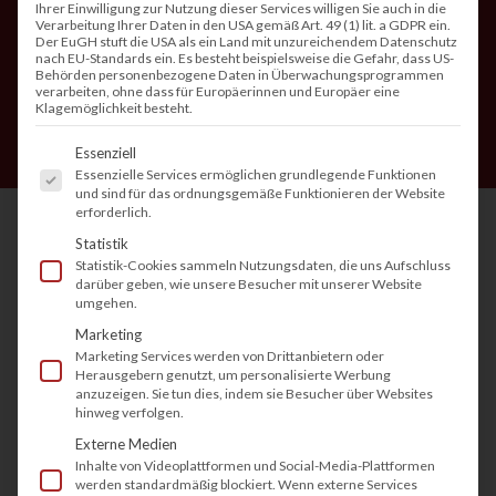
Ihrer Einwilligung zur Nutzung dieser Services willigen Sie auch in die
Verarbeitung Ihrer Daten in den USA gemäß Art. 49 (1) lit. a GDPR ein.
Der EuGH stuft die USA als ein Land mit unzureichendem Datenschutz
nach EU-Standards ein. Es besteht beispielsweise die Gefahr, dass US-
Behörden personenbezogene Daten in Überwachungsprogrammen
verarbeiten, ohne dass für Europäerinnen und Europäer eine
Klagemöglichkeit besteht.
Es folgt eine Liste der Service-Gruppen, fü
Essenziell
Essenzielle Services ermöglichen grundlegende Funktionen
und sind für das ordnungsgemäße Funktionieren der Website
erforderlich.
Statistik
Statistik-Cookies sammeln Nutzungsdaten, die uns Aufschluss
In der heutigen Arbeitswelt, die zunehmend von
darüber geben, wie unsere Besucher mit unserer Website
umgehen.
Homeoffice, Mobilität und Digitalisierung
Marketing
geprägt ist, sind klassische Drucksysteme längst
Marketing Services werden von Drittanbietern oder
nicht mehr ausreichend. Unternehmen jeder
Herausgebern genutzt, um personalisierte Werbung
anzuzeigen. Sie tun dies, indem sie Besucher über Websites
Größe suchen nach Möglichkeiten, ihre
hinweg verfolgen.
Prozesse zu optimieren – und das betrifft auch
Externe Medien
den Dokumentendruck. Mit Microsoft
Inhalte von Videoplattformen und Social-Media-Plattformen
werden standardmäßig blockiert. Wenn externe Services