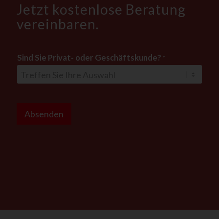
Jetzt kostenlose Beratung
vereinbaren.
Sind Sie Privat- oder Geschäftskunde?
*
S
i
Absenden
e
G
e
s
c
h
ä
f
t
s