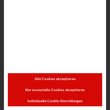
hochladen.
4. Office365 und OneDrive:
Dokumente intelligent
speichern und abrufen
OneDrive for Business ist ein integraler
Bestandteil von Office365 und bietet
Unternehmen eine skalierbare Cloud-
Speicherlösung. Wird ein Dokument auf einem
Multifunktionsdrucker gescannt, kann es direkt
Alle Cookies akzeptieren
nach OneDrive geladen werden – vollständig
Nur essenzielle Cookies akzeptieren
verschlüsselt und versionsverwaltet.
Druckaufträge lassen sich ebenso direkt aus
Individuelle Cookie-Einstellungen
OneDrive starten, was besonders im mobilen