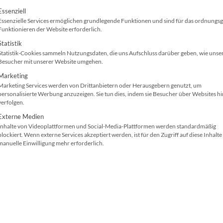
Schutz vor Hackerangriffen bzw. Hackern.
olgt eine Liste der Service-Gruppen, für die ei
Essenziell
Essenzielle Services ermöglichen grundlegende Funktionen und sind für das ordnung
Sie möchten bei den
Druckkosten
sparen? Wählen
Funktionieren der Website erforderlich.
Modell der gleichen Leistungsklasse mit günstig
Statistik
Statistik-Cookies sammeln Nutzungsdaten, die uns Aufschluss darüber geben, wie unse
HP Color LaserJet Managed MFP E57540dn
Besucher mit unserer Website umgehen.
Marketing
Marketing Services werden von Drittanbietern oder Herausgebern genutzt, um
DIN A4
Scanner: Vorl
personalisierte Werbung anzuzeigen. Sie tun dies, indem sie Besucher über Websites h
verfolgen.
Technologie: Laser
ADF
Externe Medien
38 (Farbe) / 38(SW)
600 dpi, 600 x
Inhalte von Videoplattformen und Social-Media-Plattformen werden standardmäßig
Seiten/Min.
HP ImageREt
blockiert. Wenn externe Services akzeptiert werden, ist für den Zugriff auf diese Inhalte
manuelle Einwilligung mehr erforderlich.
Hi-Speed USB, Gigabit-LAN
Papierkapazit
Papierzuführungen
Duplexdruck
(Standard): 2
MultiFunktion
Kaum ein IT-Equipment ist so betreuungsintensiv 
Mit der Anschaffung eines Gerätes ist es erfahru