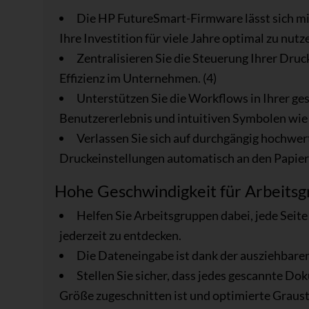
Die HP FutureSmart-Firmware lässt sich mit
Ihre Investition für viele Jahre optimal zu nutz
Zentralisieren Sie die Steuerung Ihrer Dr
Effizienz im Unternehmen. (4)
Unterstützen Sie die Workflows in Ihrer ge
Benutzererlebnis und intuitiven Symbolen wie 
Verlassen Sie sich auf durchgängig hochwert
Druckeinstellungen automatisch an den Papier
Hohe Geschwindigkeit für Arbeits
Helfen Sie Arbeitsgruppen dabei, jede Seit
jederzeit zu entdecken.
Die Dateneingabe ist dank der ausziehbaren
Stellen Sie sicher, dass jedes gescannte Do
Größe zugeschnitten ist und optimierte Graust