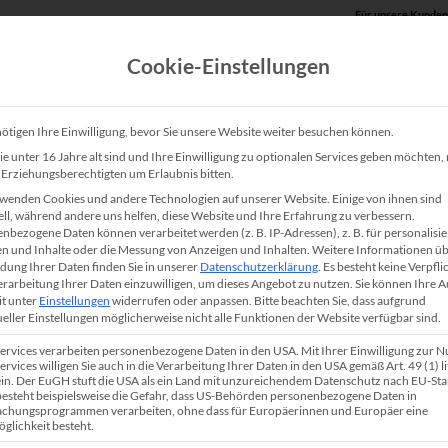
Für unsere Kunden
Cookie-Einstellungen
Produkte
Unsere Lösungen
Service
Shop
ötigen Ihre Einwilligung, bevor Sie unsere Website weiter besuchen können.
e unter 16 Jahre alt sind und Ihre Einwilligung zu optionalen Services geben möchten
e Erziehungsberechtigten um Erlaubnis bitten.
HP Color LaserJet Enter
wenden Cookies und andere Technologien auf unserer Website. Einige von ihnen sind
ell, während andere uns helfen, diese Website und Ihre Erfahrung zu verbessern.
nbezogene Daten können verarbeitet werden (z. B. IP-Adressen), z. B. für personalisie
Der HP Color LaserJet Enterprise MFP M578dn is
n und Inhalte oder die Messung von Anzeigen und Inhalten.
Weitere Informationen üb
ung Ihrer Daten finden Sie in unserer
Datenschutzerklärung
.
Es besteht keine Verpfli
energieeffizienter Multifunktionsdrucker (MFP). 
Verarbeitung Ihrer Daten einzuwilligen, um dieses Angebot zu nutzen.
Sie können Ihre 
it unter
Einstellungen
widerrufen oder anpassen.
Bitte beachten Sie, dass aufgrund
Farbdrucker in Teams oder in kleinen Arbeitsgrupp
ueller Einstellungen möglicherweise nicht alle Funktionen der Website verfügbar sind.
integrierten Netzwerkschnittstelle werden Ihre G
Services verarbeiten personenbezogene Daten in den USA. Mit Ihrer Einwilligung zur 
DIN A4 in professioneller Qualität einseitig (simp
ervices willigen Sie auch in die Verarbeitung Ihrer Daten in den USA gemäß Art. 49 (1) lit
n. Der EuGH stuft die USA als ein Land mit unzureichendem Datenschutz nach EU-St
papiersparend beidseitig (duplex) gedruckt. Die a
 besteht beispielsweise die Gefahr, dass US-Behörden personenbezogene Daten in
chungsprogrammen verarbeiten, ohne dass für Europäerinnen und Europäer eine
Sicherheitsfeatures stärken die
IT-Security
bzw. b
glichkeit besteht.