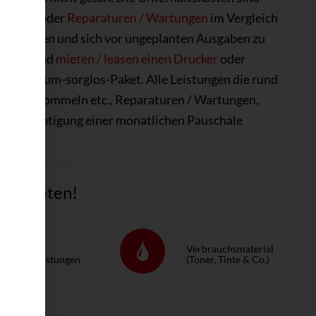
e etc.)
oder
Reparaturen / Wartungen
im Vergleich
zu schonen und sich vor ungeplanten Ausgaben zu
rteile und
mieten / leasen einen Drucker
oder
w. Rund­um-sorg­los-Pa­ket. Alle Leistungen die rund
inte / Trommeln etc., Reparaturen / Wartungen,
Berücksichtigung einer monatlichen Pauschale
tig mieten!
ervice &
Verbrauchsmaterial
eparaturleistungen
(Toner, Tinte & Co.)