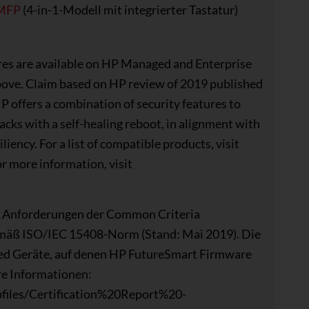
 MFP
(4-in-1-Modell mit integrierter Tastatur)
es are available on HP Managed and Enterprise
bove. Claim based on HP review of 2019 published
HP offers a combination of security features to
acks with a self-healing reboot, in alignment with
iency. For a list of compatible products, visit
 more information, visit
den Anforderungen der Common Criteria
emäß ISO/IEC 15408-Norm (Stand: Mai 2019). Die
aged Geräte, auf denen HP FutureSmart Firmware
re Informationen:
pfiles/Certification%20Report%20-