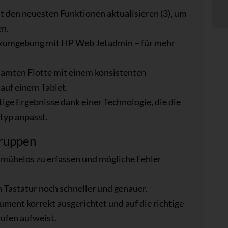
 den neuesten Funktionen aktualisieren (3), um
en.
uckumgebung mit HP Web Jetadmin – für mehr
samten Flotte mit einem konsistenten
auf einem Tablet.
ige Ergebnisse dank einer Technologie, die die
typ anpasst.
gruppen
e mühelos zu erfassen und mögliche Fehler
 Tastatur noch schneller und genauer.
kument korrekt ausgerichtet und auf die richtige
ufen aufweist.