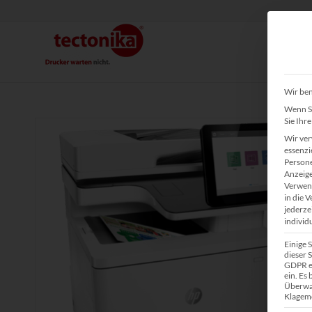
Wir ben
Wenn Si
Sie Ihr
Wir ver
essenzi
Persone
Anzeige
Verwend
in die 
jederze
individ
Einige 
dieser S
GDPR ei
ein. Es
Überwa
Klagemö