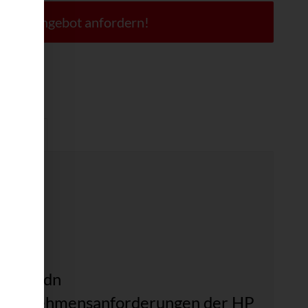
 Jetzt Angebot anfordern!
enblatt
P M578dn
e Unternehmensanforderungen der HP