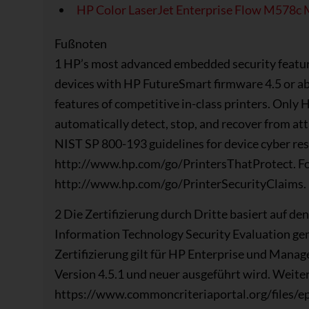
HP Color LaserJet Enterprise Flow M578c
Fußnoten
1 HP’s most advanced embedded security featur
devices with HP FutureSmart firmware 4.5 or a
features of competitive in-class printers. Only 
automatically detect, stop, and recover from att
NIST SP 800-193 guidelines for device cyber resil
http://www.hp.com/go/PrintersThatProtect. For
http://www.hp.com/go/PrinterSecurityClaims.
2 Die Zertifizierung durch Dritte basiert auf 
Information Technology Security Evaluation g
Zertifizierung gilt für HP Enterprise und Man
Version 4.5.1 und neuer ausgeführt wird. Weite
https://www.commoncriteriaportal.org/files/e