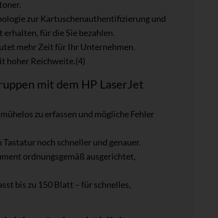
toner.
hnologie zur Kartuschenauthentifizierung und
t erhalten, für die Sie bezahlen.
et mehr Zeit für Ihr Unternehmen.
it hoher Reichweite.(4)
gruppen mit dem HP LaserJet
e mühelos zu erfassen und mögliche Fehler
 Tastatur noch schneller und genauer.
kument ordnungsgemäß ausgerichtet,
 bis zu 150 Blatt – für schnelles,