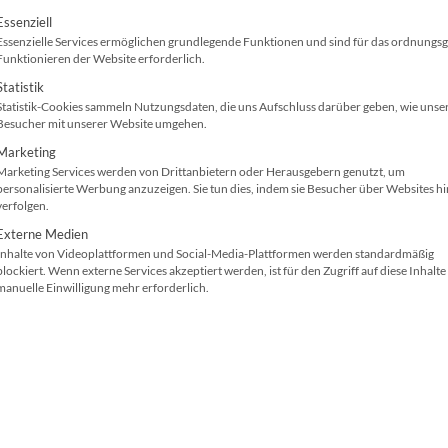
wirksamen Schutz vor Hackerangriffen bzw. Hacke
olgt eine Liste der Service-Gruppen, für die ei
Essenziell
Essenzielle Services ermöglichen grundlegende Funktionen und sind für das ordnung
Sie möchten bei den
Druckkosten
sparen? Wählen
Funktionieren der Website erforderlich.
Modell der gleichen Leistungsklasse mit günstig
Statistik
Statistik-Cookies sammeln Nutzungsdaten, die uns Aufschluss darüber geben, wie unse
HP LaserJet Managed MFP E62655dn
Besucher mit unserer Website umgehen.
Marketing
Marketing Services werden von Drittanbietern oder Herausgebern genutzt, um
DIN A4
1200 x 1200 d
personalisierte Werbung anzuzeigen. Sie tun dies, indem sie Besucher über Websites h
verfolgen.
Technologie: Laser
x 8 Bit
Externe Medien
71 Seiten/Min.
1.5 GB, 500 G
Inhalte von Videoplattformen und Social-Media-Plattformen werden standardmäßig
Hi-Speed USB, Gigabit-LAN
Papierkapazit
blockiert. Wenn externe Services akzeptiert werden, ist für den Zugriff auf diese Inhalte
manuelle Einwilligung mehr erforderlich.
Papierzuführungen
Duplexdruck
(Standard): 2
MultiFunktion
Scanner: Vorlagenglas, D-
ADF
Kaum ein IT-Equipment ist so betreuungsintensiv 