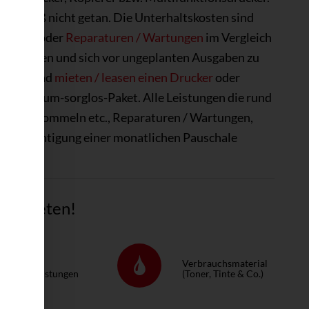
ngsgemäß nicht getan. Die Unterhaltskosten sind
e etc.)
oder
Reparaturen / Wartungen
im Vergleich
zu schonen und sich vor ungeplanten Ausgaben zu
rteile und
mieten / leasen einen Drucker
oder
w. Rund­um-sorg­los-Pa­ket. Alle Leistungen die rund
inte / Trommeln etc., Reparaturen / Wartungen,
Berücksichtigung einer monatlichen Pauschale
tig mieten!
ervice &
Verbrauchsmaterial
eparaturleistungen
(Toner, Tinte & Co.)