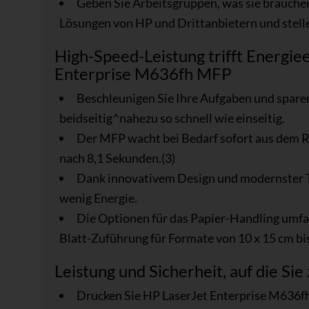
Geben Sie Arbeitsgruppen, was sie brauche
Lösungen von HP und Drittanbietern und stellen
High-Speed-Leistung trifft Energie
Enterprise M636fh MFP
Beschleunigen Sie Ihre Aufgaben und spare
beidseitig^nahezu so schnell wie einseitig.
Der MFP wacht bei Bedarf sofort aus dem Ru
nach 8,1 Sekunden.(3)
Dank innovativem Design und modernster T
wenig Energie.
Die Optionen für das Papier-Handling umfa
Blatt-Zuführung für Formate von 10 x 15 cm bi
Leistung und Sicherheit, auf die Si
Drucken Sie HP LaserJet Enterprise M636fh