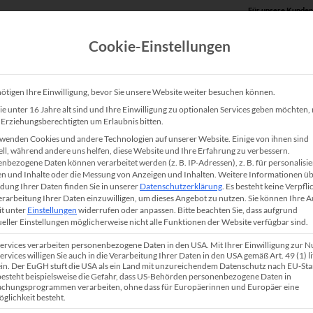
Für unsere Kunden
Cookie-Einstellungen
Produkte
Unsere Lösungen
Service
Shop
ötigen Ihre Einwilligung, bevor Sie unsere Website weiter besuchen können.
e unter 16 Jahre alt sind und Ihre Einwilligung zu optionalen Services geben möchten
e Erziehungsberechtigten um Erlaubnis bitten.
HP LaserJet Enterprise 
wenden Cookies und andere Technologien auf unserer Website. Einige von ihnen sind
ell, während andere uns helfen, diese Website und Ihre Erfahrung zu verbessern.
nbezogene Daten können verarbeitet werden (z. B. IP-Adressen), z. B. für personalisie
Der HP LaserJet Enterprise M636fh MFP ist ein 
n und Inhalte oder die Messung von Anzeigen und Inhalten.
Weitere Informationen üb
ung Ihrer Daten finden Sie in unserer
Datenschutzerklärung
.
Es besteht keine Verpfli
energieeffizienter Multifunktionsdrucker (MFP). 
Verarbeitung Ihrer Daten einzuwilligen, um dieses Angebot zu nutzen.
Sie können Ihre 
it unter
Einstellungen
widerrufen oder anpassen.
Bitte beachten Sie, dass aufgrund
Schwarzweiß-Gerät in Arbeitsgruppen oder in kle
ueller Einstellungen möglicherweise nicht alle Funktionen der Website verfügbar sind.
eingesetzt. Mit der integrierten Netzwerkschnitts
Services verarbeiten personenbezogene Daten in den USA. Mit Ihrer Einwilligung zur 
Geschäftsunterlagen bis DIN A4 in professioneller
ervices willigen Sie auch in die Verarbeitung Ihrer Daten in den USA gemäß Art. 49 (1) lit
n. Der EuGH stuft die USA als ein Land mit unzureichendem Datenschutz nach EU-St
(simplex) oder alternativ auch papiersparend beids
 besteht beispielsweise die Gefahr, dass US-Behörden personenbezogene Daten in
chungsprogrammen verarbeiten, ohne dass für Europäerinnen und Europäer eine
Die aktuellen Sicherheitsfeatures stärken die
IT-S
glichkeit besteht.