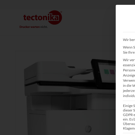
Wir ben
Wenn Si
Sie Ihr
Wir ver
essenzi
Persone
Anzeige
Verwend
in die 
jederze
individ
Einige 
dieser S
GDPR ei
ein. Es
Überwa
Klagemö