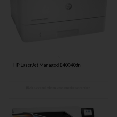
HP LaserJet Managed E40040dn
Ab 4,90 € mtl. mieten. Jetzt Angebot anfordern!