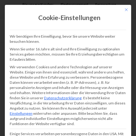
Für unsere Kunden:
Fleetmanagement
Fernwartung
Mit die
Assist AR
Cookie-Einstellungen
Wir benötigen Ihre Einwilligung, bevor Sie unsere Website weiter
besuchen können.
Wenn Sie unter 16 Jahre alt sind und Ihre Einwilligung zu optionalen
Services geben möchten, müssen Sie Ihre Erziehungsberechtigten um
Erlaubnis bitten.
Wir verwenden Cookies und andere Technologien auf unserer
Website. Einige von ihnen sind essenziell, während andere uns helfen,
diese Website und Ihre Erfahrung zu verbessern.
Personenbezogene
Daten können verarbeitet werden (z. B. IP-Adressen), z. B. für
personalisierte Anzeigen und Inhalte oder die Messung von Anzeigen
und Inhalten.
Weitere Informationen über die Verwendung Ihrer Daten
finden Sie in unserer
Datenschutzerklärung
.
Es besteht keine
Verpflichtung, in die Verarbeitung Ihrer Daten einzuwilligen, um dieses
Angebot zu nutzen.
Sie können Ihre Auswahl jederzeit unter
Einstellungen
widerrufen oder anpassen.
Bitte beachten Sie, dass
aufgrund individueller Einstellungen möglicherweise nicht alle
Funktionen der Website verfügbar sind.
Einige Services verarbeiten personenbezogene Daten in den USA. Mit