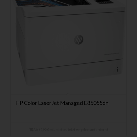
HP Color LaserJet Managed E85055dn
Ab 62,90 € mtl. mieten. Jetzt Angebot anfordern!