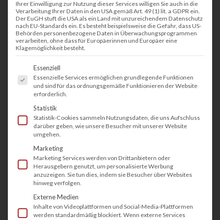
Ihrer Einwilligung zur Nutzung dieser Services willigen Sie auch in die
Verarbeitung Ihrer Daten in den USA gemäß Art. 49 (1) lit. a GDPR ein.
Der EuGH stuft die USA als ein Land mit unzureichendem Datenschutz
nach EU-Standards ein. Es besteht beispielsweise die Gefahr, dass US-
Behörden personenbezogene Daten in Überwachungsprogrammen
verarbeiten, ohne dass für Europäerinnen und Europäer eine
Klagemöglichkeit besteht.
Es folgt eine Liste der Service-Gruppen, fü
Essenziell
Essenzielle Services ermöglichen grundlegende Funktionen
und sind für das ordnungsgemäße Funktionieren der Website
erforderlich.
Statistik
Statistik-Cookies sammeln Nutzungsdaten, die uns Aufschluss
darüber geben, wie unsere Besucher mit unserer Website
umgehen.
Marketing
Marketing Services werden von Drittanbietern oder
Herausgebern genutzt, um personalisierte Werbung
anzuzeigen. Sie tun dies, indem sie Besucher über Websites
hinweg verfolgen.
Externe Medien
Inhalte von Videoplattformen und Social-Media-Plattformen
werden standardmäßig blockiert. Wenn externe Services