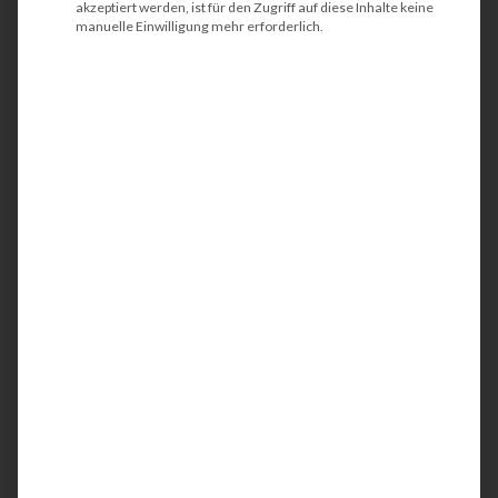
akzeptiert werden, ist für den Zugriff auf diese Inhalte keine
manuelle Einwilligung mehr erforderlich.
HP LaserJet Enterprise
M507dn
Der HP Laserjet Enterprise 507dn ist ein
kompakter und energieeffizienter Laserdrucker.
Idealerweise wird der Schwarzweiß-Drucker in
Teams oder in kleinen Arbeitsgruppen
eingesetzt. Mit der integrierten
Netzwerkschnittstelle werden Ihre
Geschäftsunterlagen bis DIN A4 in
professioneller Qualität einseitig (simplex) oder
alternativ auch papiersparend beidseitig (duplex)
gedruckt. Die aktuellen Sicherheitsfeatures
stärken die IT-Security bzw. bieten einen