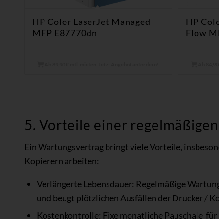
HP Color LaserJet Managed
HP Colo
MFP E87770dn
Flow M
Ab 89,90 € mtl. mieten. Jetzt Angebot anfordern!
Ab 84,90 
5. Vorteile einer regelmäßige
Ein Wartungsvertrag bringt viele Vorteile, insbeson
Kopierern arbeiten:
Verlängerte Lebensdauer: Regelmäßige Wartung
und beugt plötzlichen Ausfällen der Drucker / K
Kostenkontrolle: Fixe monatliche Pauschale für