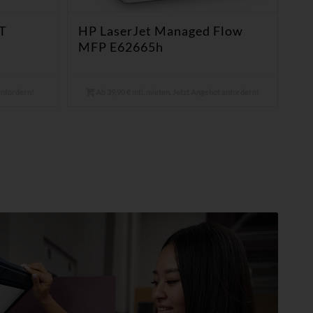
T
HP LaserJet Managed Flow
MFP E62665h
 anfordern!
Ab 39,90 € mtl. mieten. Jetzt Angebot anfordern!