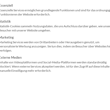
olgt eine Liste der Service-Gruppen, für die ei
Essenziell
Essenzielle Services ermöglichen grundlegende Funktionen und sind für das ordnung
Funktionieren der Website erforderlich.
Statistik
ber häufig unterschätzter Störfall im Büroalltag. Dies
Statistik-Cookies sammeln Nutzungsdaten, die uns Aufschluss darüber geben, wie unse
 solcher Fremdkörper kann schnell zu Papierstau,
Besucher mit unserer Website umgehen.
anischen Schäden am Bürodrucker, Kopierer oder
Marketing
Marketing Services werden von Drittanbietern oder Herausgebern genutzt, um
erfahren Sie, warum das Problem entsteht, wie Sie
personalisierte Werbung anzuzeigen. Sie tun dies, indem sie Besucher über Websites h
verfolgen.
erlässig vermeiden lassen.
Externe Medien
Inhalte von Videoplattformen und Social-Media-Plattformen werden standardmäßig
blockiert. Wenn externe Services akzeptiert werden, ist für den Zugriff auf diese Inhalte
manuelle Einwilligung mehr erforderlich.
 Kopierer/Drucker/MFP entfernen
ist?
empfindlich