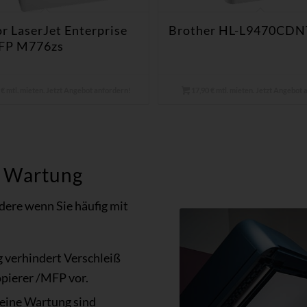
r LaserJet Enterprise
Brother HL-L9470CDN
FP M776zs
€ mtl. mieten. Jetzt Angebot anfordern!
17,90 € mtl. mieten. Jetzt Angebot
n Wartung
dere wenn Sie häufig mit
 verhindert Verschleiß
opierer /MFP vor.
 eine Wartung sind