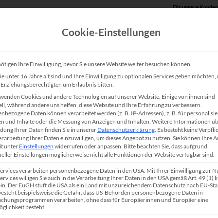
Für unsere Kunden
Cookie-Einstellungen
Produkte
Unsere Lösungen
Service
Shop
ötigen Ihre Einwilligung, bevor Sie unsere Website weiter besuchen können.
e unter 16 Jahre alt sind und Ihre Einwilligung zu optionalen Services geben möchten
e Erziehungsberechtigten um Erlaubnis bitten.
wenden Cookies und andere Technologien auf unserer Website. Einige von ihnen sind
ell, während andere uns helfen, diese Website und Ihre Erfahrung zu verbessern.
nbezogene Daten können verarbeitet werden (z. B. IP-Adressen), z. B. für personalisie
n und Inhalte oder die Messung von Anzeigen und Inhalten.
Weitere Informationen üb
mmer steckt im Kopierer? U
ung Ihrer Daten finden Sie in unserer
Datenschutzerklärung
.
Es besteht keine Verpfli
Verarbeitung Ihrer Daten einzuwilligen, um dieses Angebot zu nutzen.
Sie können Ihre 
Lösungen und Prävention
it unter
Einstellungen
widerrufen oder anpassen.
Bitte beachten Sie, dass aufgrund
ueller Einstellungen möglicherweise nicht alle Funktionen der Website verfügbar sind.
Services verarbeiten personenbezogene Daten in den USA. Mit Ihrer Einwilligung zur 
ervices willigen Sie auch in die Verarbeitung Ihrer Daten in den USA gemäß Art. 49 (1) lit
n. Der EuGH stuft die USA als ein Land mit unzureichendem Datenschutz nach EU-St
 besteht beispielsweise die Gefahr, dass US-Behörden personenbezogene Daten in
chungsprogrammen verarbeiten, ohne dass für Europäerinnen und Europäer eine
glichkeit besteht.