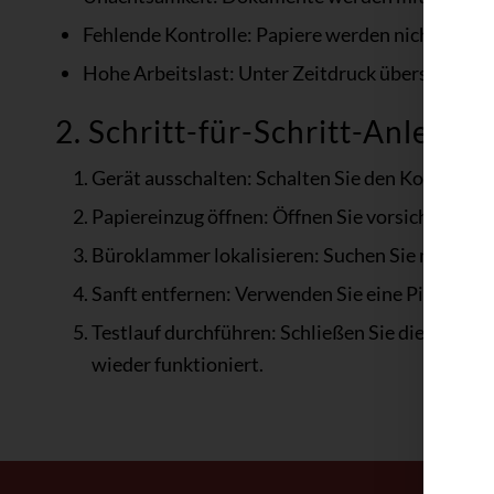
Fehlende Kontrolle: Papiere werden nicht auf 
Hohe Arbeitslast: Unter Zeitdruck übersieht man
2. Schritt-für-Schritt-Anlei
Gerät ausschalten: Schalten Sie den Kopierer/
Papiereinzug öffnen: Öffnen Sie vorsichtig di
Büroklammer lokalisieren: Suchen Sie nach der 
Sanft entfernen: Verwenden Sie eine Pinzette,
Testlauf durchführen: Schließen Sie die Klappe,
wieder funktioniert.