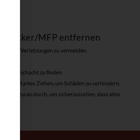
er/Drucker/MFP entfernen
den oder Verletzungen zu vermeiden.
m Papierschacht zu finden.
 Sie zu starkes Ziehen, um Schäden zu verhindern.
oder Testscan durch, um sicherzustellen, dass alles