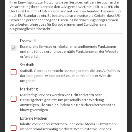
Ihrer Einwilligung zur Nutzung dieser Services willigen Sie auch in die
Verarbeitung Ihrer Daten in den USA gemäß Art. 49 (1) lit. a GDPR ein.
Der EuGH stuft die USA als ein Land mit unzureichendem Datenschutz
nach EU-Standards ein. Es besteht beispielsweise die Gefahr, dass US-
Behörden personenbezogene Daten in Überwachungsprogrammen
verarbeiten, ohne dass für Europäerinnen und Europäer eine
Klagemöglichkeit besteht.
Es folgt eine Liste der Service-Gruppen, fü
Essenziell
Essenzielle Services ermöglichen grundlegende Funktionen
und sind für das ordnungsgemäße Funktionieren der Website
erforderlich.
Statistik
Statistik-Cookies sammeln Nutzungsdaten, die uns Aufschluss
darüber geben, wie unsere Besucher mit unserer Website
umgehen.
Marketing
Marketing Services werden von Drittanbietern oder
Brother HL-L2375DW
Herausgebern genutzt, um personalisierte Werbung
anzuzeigen. Sie tun dies, indem sie Besucher über Websites
hinweg verfolgen.
Der Brother HL-L2375DW ist ein kompakter und
Externe Medien
Inhalte von Videoplattformen und Social-Media-Plattformen
energieeffizienter Laserdrucker. Idealerweise
werden standardmäßig blockiert. Wenn externe Services