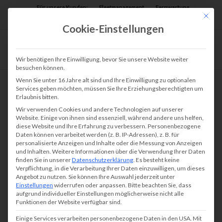
Für unsere Kunden:
Fleetmanagement
Fernwartung
Mit die
Assist AR
Cookie-Einstellungen
Wir benötigen Ihre Einwilligung, bevor Sie unsere Website weiter
besuchen können.
Wenn Sie unter 16 Jahre alt sind und Ihre Einwilligung zu optionalen
Services geben möchten, müssen Sie Ihre Erziehungsberechtigten um
Erlaubnis bitten.
Wir verwenden Cookies und andere Technologien auf unserer
Website. Einige von ihnen sind essenziell, während andere uns helfen,
diese Website und Ihre Erfahrung zu verbessern.
Personenbezogene
Daten können verarbeitet werden (z. B. IP-Adressen), z. B. für
personalisierte Anzeigen und Inhalte oder die Messung von Anzeigen
und Inhalten.
Weitere Informationen über die Verwendung Ihrer Daten
finden Sie in unserer
Datenschutzerklärung
.
Es besteht keine
Verpflichtung, in die Verarbeitung Ihrer Daten einzuwilligen, um dieses
Angebot zu nutzen.
Sie können Ihre Auswahl jederzeit unter
Einstellungen
widerrufen oder anpassen.
Bitte beachten Sie, dass
aufgrund individueller Einstellungen möglicherweise nicht alle
Funktionen der Website verfügbar sind.
Einige Services verarbeiten personenbezogene Daten in den USA. Mit