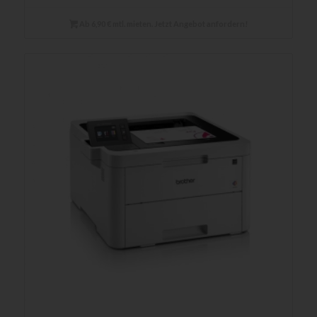
Ab 6,90 € mtl. mieten. Jetzt Angebot anfordern!