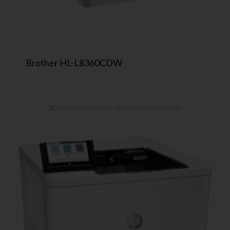
Brother HL-L8360CDW
Ab 10,90 € mtl. mieten. Jetzt Angebot anfordern!