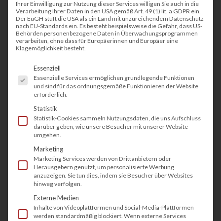
Ihrer Einwilligung zur Nutzung dieser Services willigen Sie auch in die
Verarbeitung Ihrer Daten in den USA gemäß Art. 49 (1) lit. a GDPR ein.
Der EuGH stuft die USA als ein Land mit unzureichendem Datenschutz
nach EU-Standards ein. Es besteht beispielsweise die Gefahr, dass US-
Behörden personenbezogene Daten in Überwachungsprogrammen
verarbeiten, ohne dass für Europäerinnen und Europäer eine
Klagemöglichkeit besteht.
Es folgt eine Liste der Service-Gruppen, fü
Essenziell
Essenzielle Services ermöglichen grundlegende Funktionen
und sind für das ordnungsgemäße Funktionieren der Website
erforderlich.
Statistik
Statistik-Cookies sammeln Nutzungsdaten, die uns Aufschluss
darüber geben, wie unsere Besucher mit unserer Website
umgehen.
Marketing
Marketing Services werden von Drittanbietern oder
Herausgebern genutzt, um personalisierte Werbung
anzuzeigen. Sie tun dies, indem sie Besucher über Websites
hinweg verfolgen.
Externe Medien
Inhalte von Videoplattformen und Social-Media-Plattformen
werden standardmäßig blockiert. Wenn externe Services