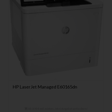
HP LaserJet Managed E60165dn
Ab 8,90 € mtl. mieten. Jetzt Angebot anfordern!