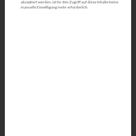
akzeptiert werden, ist für den Zugriff auf diese Inhalte keine
manuelle Einwilligung mehr erforderlich.
HP Color LaserJet
Enterprise M455dn
Der HP Color LaserJet Enterprise M455dn ist
ein kompakter und energieeffizienter
Laserdrucker. Idealerweise wird der Farbrucker
am Arbeitsplatz bzw. am Schreibtisch oder in
kleinen Teams eingesetzt. Mit der integrierten
Netzwerkschnittstelle werden Ihre
Geschäftsunterlagen bis DIN A4 in