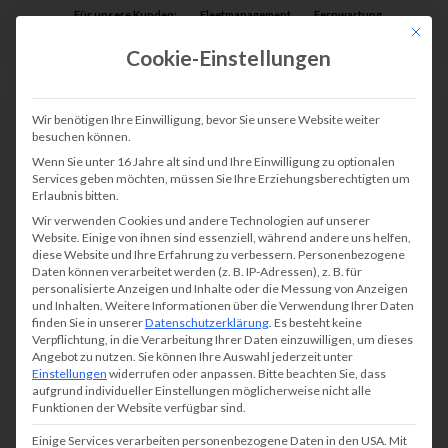
Für unsere Kunden:
Fleetmanagement
Fernwartung
Mit die
Assist AR
Cookie-Einstellungen
Wir benötigen Ihre Einwilligung, bevor Sie unsere Website weiter
besuchen können.
Wenn Sie unter 16 Jahre alt sind und Ihre Einwilligung zu optionalen
Services geben möchten, müssen Sie Ihre Erziehungsberechtigten um
Erlaubnis bitten.
Wir verwenden Cookies und andere Technologien auf unserer
Website. Einige von ihnen sind essenziell, während andere uns helfen,
diese Website und Ihre Erfahrung zu verbessern.
Personenbezogene
Daten können verarbeitet werden (z. B. IP-Adressen), z. B. für
personalisierte Anzeigen und Inhalte oder die Messung von Anzeigen
und Inhalten.
Weitere Informationen über die Verwendung Ihrer Daten
finden Sie in unserer
Datenschutzerklärung
.
Es besteht keine
Verpflichtung, in die Verarbeitung Ihrer Daten einzuwilligen, um dieses
Angebot zu nutzen.
Sie können Ihre Auswahl jederzeit unter
Einstellungen
widerrufen oder anpassen.
Bitte beachten Sie, dass
aufgrund individueller Einstellungen möglicherweise nicht alle
Funktionen der Website verfügbar sind.
Einige Services verarbeiten personenbezogene Daten in den USA. Mit