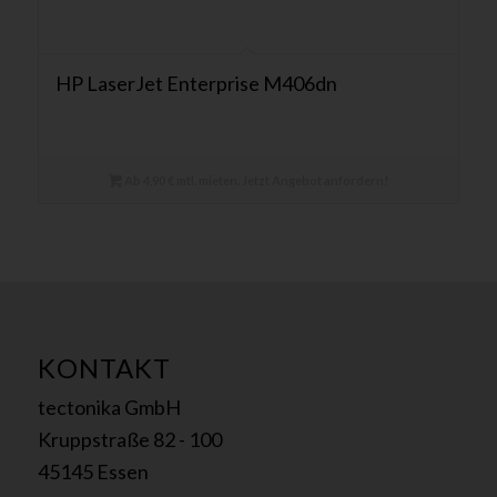
HP LaserJet Enterprise M406dn
Ab 4,90 € mtl. mieten. Jetzt Angebot anfordern!
KONTAKT
tectonika GmbH
Kruppstraße 82 - 100
45145 Essen