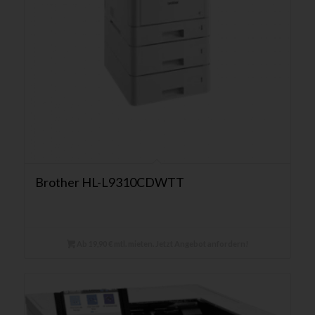
Brother HL-L9310CDWTT
Ab 19,90 € mtl. mieten. Jetzt Angebot anfordern!