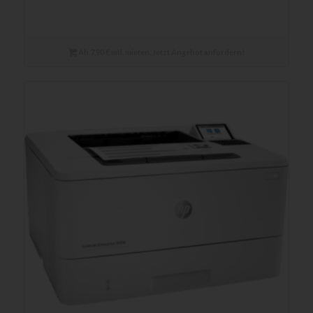
Ab 7,90 € mtl. mieten. Jetzt Angebot anfordern!