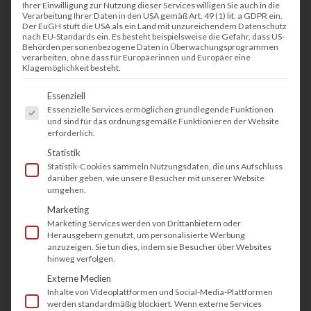
Ihrer Einwilligung zur Nutzung dieser Services willigen Sie auch in die
Zukunft.
Verarbeitung Ihrer Daten in den USA gemäß Art. 49 (1) lit. a GDPR ein.
Der EuGH stuft die USA als ein Land mit unzureichendem Datenschutz
nach EU-Standards ein. Es besteht beispielsweise die Gefahr, dass US-
Behörden personenbezogene Daten in Überwachungsprogrammen
Weiterlesen
verarbeiten, ohne dass für Europäerinnen und Europäer eine
Klagemöglichkeit besteht.
Es folgt eine Liste der Service-Gruppen, fü
Essenziell
Essenzielle Services ermöglichen grundlegende Funktionen
und sind für das ordnungsgemäße Funktionieren der Website
/
10. APRIL 2025
VON
THOMAS SCHWEPPE
erforderlich.
Statistik
Statistik-Cookies sammeln Nutzungsdaten, die uns Aufschluss
darüber geben, wie unsere Besucher mit unserer Website
ÜBER UNS
umgehen.
tectonika bietet als
Marketing
Marketing Services werden von Drittanbietern oder
lokaler Fachhändler viele
Herausgebern genutzt, um personalisierte Werbung
anzuzeigen. Sie tun dies, indem sie Besucher über Websites
hinweg verfolgen.
Vorteile
Externe Medien
Inhalte von Videoplattformen und Social-Media-Plattformen
werden standardmäßig blockiert. Wenn externe Services