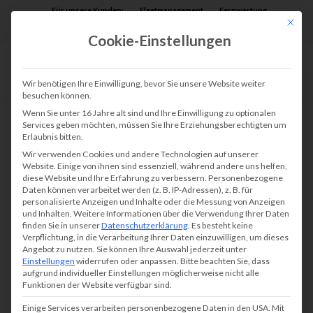
Für unsere Kunden:
Fleetmanagement
Fernwartung
Mit die
Assist AR
Cookie-Einstellungen
Wir benötigen Ihre Einwilligung, bevor Sie unsere Website weiter
besuchen können.
Wenn Sie unter 16 Jahre alt sind und Ihre Einwilligung zu optionalen
Services geben möchten, müssen Sie Ihre Erziehungsberechtigten um
Erlaubnis bitten.
ALLGEMEIN
,
ÜBER UNS
Wir verwenden Cookies und andere Technologien auf unserer
DJK Blau Weiss Mintard
Website. Einige von ihnen sind essenziell, während andere uns helfen,
diese Website und Ihre Erfahrung zu verbessern.
Personenbezogene
und tectonika
Daten können verarbeitet werden (z. B. IP-Adressen), z. B. für
personalisierte Anzeigen und Inhalte oder die Messung von Anzeigen
und Inhalten.
Weitere Informationen über die Verwendung Ihrer Daten
finden Sie in unserer
Datenschutzerklärung
.
Es besteht keine
Verpflichtung, in die Verarbeitung Ihrer Daten einzuwilligen, um dieses
Angebot zu nutzen.
Sie können Ihre Auswahl jederzeit unter
tectonika unterstützt Blau-Weiß Mintard und
Einstellungen
widerrufen oder anpassen.
Bitte beachten Sie, dass
aufgrund individueller Einstellungen möglicherweise nicht alle
den Breitensport – eine langjährige
Funktionen der Website verfügbar sind.
Partnerschaft für Zusammenhalt und sportliche
Einige Services verarbeiten personenbezogene Daten in den USA. Mit