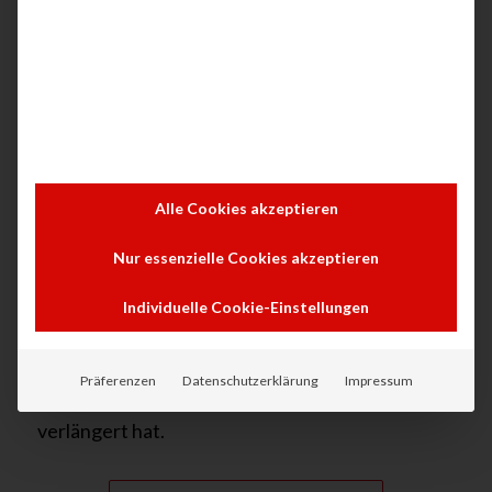
/
8. APRIL 2019
VON
THOMAS SCHWEPPE
ÜBER UNS
tectonika bleibt
weiterhin Sponsor von
Alle Cookies akzeptieren
TUSEM Essen
Nur essenzielle Cookies akzeptieren
Individuelle Cookie-Einstellungen
tectonika freut sich bekannt zu geben, dass das
Unternehmen den Sponsoringvertrag mit
Präferenzen
Datenschutzerklärung
Impressum
TUSEM Essen für die Spielzeit 2019/2020
verlängert hat.