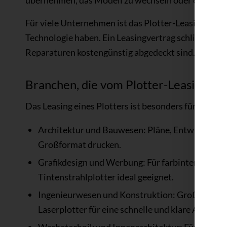
übernehmen, das Modell zu wechseln oder einen ne
Für viele Unternehmen ist das Plotter-Leasing beso
Technologie haben. Ein Leasingvertrag schließt häu
Reparaturen kostengünstig abgedeckt sind.
Branchen, die vom Plotter-Leasing pro
Das Leasing eines Plotters ist besonders für Unter
Architektur und Bauwesen: Pläne, Entwürfe und 
Großformat drucken.
Grafikdesign und Werbung: Für farbintensive Pl
Tintenstrahlplotter ideal geeignet.
Ingenieurwesen und Konstruktion: Großformati
Laserplotter für eine schnelle und klare Ausgabe