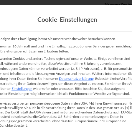
Für unsere Kunden
Cookie-Einstellungen
Produkte
Unsere Lösungen
Service
Shop
ötigen Ihre Einwilligung, bevor Sie unsere Website weiter besuchen können.
e unter 16 Jahre alt sind und Ihre Einwilligung zu optionalen Services geben möchten
e Erziehungsberechtigten um Erlaubnis bitten.
xible und langfristige Lösung
wenden Cookies und andere Technologien auf unserer Website. Einige von ihnen sind
ell, während andere uns helfen, diese Website und Ihre Erfahrung zu verbessern.
nbezogene Daten können verarbeitet werden (z. B. IP-Adressen), z. B. für personalisie
n und Inhalte oder die Messung von Anzeigen und Inhalten.
Weitere Informationen üb
ung Ihrer Daten finden Sie in unserer
Datenschutzerklärung
.
Es besteht keine Verpfli
Verarbeitung Ihrer Daten einzuwilligen, um dieses Angebot zu nutzen.
Sie können Ihre 
it unter
Einstellungen
widerrufen oder anpassen.
Bitte beachten Sie, dass aufgrund
ueller Einstellungen möglicherweise nicht alle Funktionen der Website verfügbar sind.
läne, Poster oder technische Zeichnungen ist in vielen
Services verarbeiten personenbezogene Daten in den USA. Mit Ihrer Einwilligung zur 
ste Wahl, doch die Anschaffung kann teuer sein. Das Leasing
ervices willigen Sie auch in die Verarbeitung Ihrer Daten in den USA gemäß Art. 49 (1) lit
n. Der EuGH stuft die USA als ein Land mit unzureichendem Datenschutz nach EU-St
e Alternative zum Kauf und ermöglicht langfristig den Einsat
 besteht beispielsweise die Gefahr, dass US-Behörden personenbezogene Daten in
chungsprogrammen verarbeiten, ohne dass für Europäerinnen und Europäer eine
Besonders Branchen wie Architektur, Bauwesen, Grafikdes
glichkeit besteht.