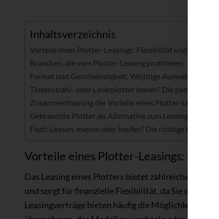
Inhaltsverzeichnis
Vorteile eines Plotter-Leasings: Flexibilität und Kostenef
Branchen, die vom Plotter-Leasing profitieren
Format und Geschwindigkeit: Wichtige Auswahlkriterien
Tintenstrahl- oder Laserplotter leasen? Die passende Te
Zusammenfassung der Vorteile eines Plotter-Leasings
Gebrauchte Plotter als Alternative zum Leasing
Fazit: Leasen, mieten oder kaufen? Die richtige Entsche
Vorteile eines Plotter-Leasings: Flexib
Das Leasing eines Plotters bietet zahlreiche Vorteil
und sorgt für finanzielle Flexibilität, da Sie den Pl
Leasingverträge bieten häufig die Möglichkeit, am E