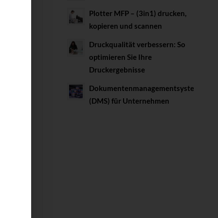
Plotter MFP – (3in1) drucken,
kopieren und scannen
Druckqualität verbessern: So
optimieren Sie Ihre
Druckergebnisse
Dokumentenmanagementsystem
(DMS) für Unternehmen