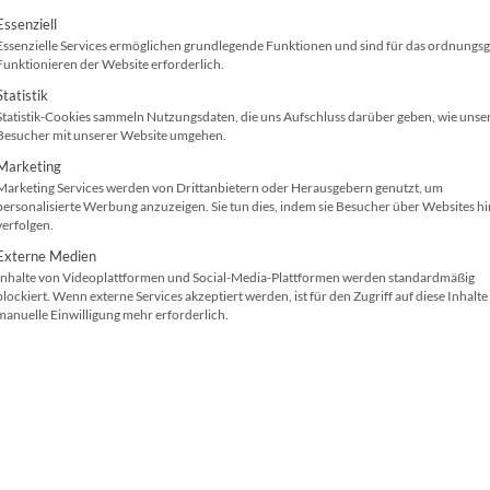
 In diesem Artikel erfahren Sie alles Wichtige über das
olgt eine Liste der Service-Gruppen, für die ei
Essenziell
 bei der Auswahl achten sollten.
Essenzielle Services ermöglichen grundlegende Funktionen und sind für das ordnung
Funktionieren der Website erforderlich.
Statistik
Statistik-Cookies sammeln Nutzungsdaten, die uns Aufschluss darüber geben, wie unse
Besucher mit unserer Website umgehen.
Marketing
Marketing Services werden von Drittanbietern oder Herausgebern genutzt, um
personalisierte Werbung anzuzeigen. Sie tun dies, indem sie Besucher über Websites h
verfolgen.
Externe Medien
Inhalte von Videoplattformen und Social-Media-Plattformen werden standardmäßig
blockiert. Wenn externe Services akzeptiert werden, ist für den Zugriff auf diese Inhalte
manuelle Einwilligung mehr erforderlich.
@canva - tectoni