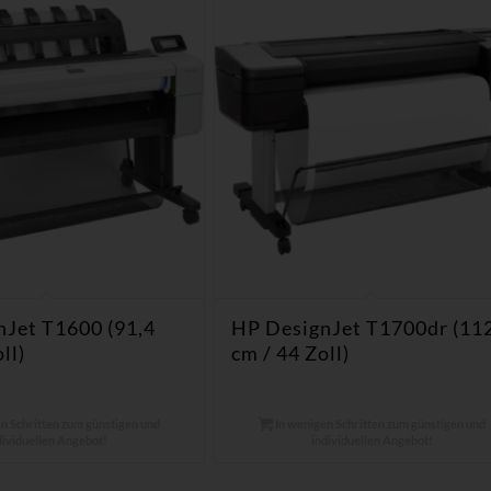
Jet T1600 (91,4
HP DesignJet T1700dr (11
ll)
cm / 44 Zoll)
n Schritten zum günstigen und
In wenigen Schritten zum günstigen und
dividuellen Angebot!
individuellen Angebot!