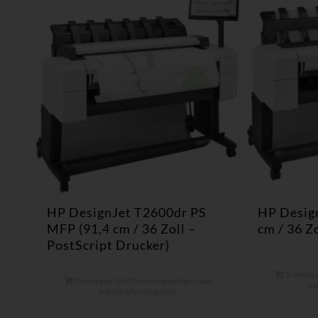
HP DesignJet T2600dr PS
HP Design
MFP (91,4 cm / 36 Zoll –
cm / 36 Zo
PostScript Drucker)
In wenige
In wenigen Schritten zum günstigen und
in
individuellen Angebot!