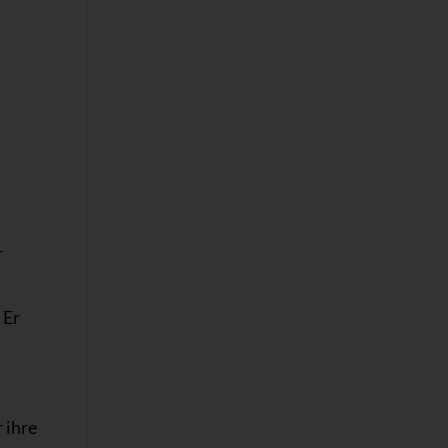
r
 Er
 ihre