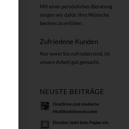
Mit einer persönlichen Beratung
sorgen wir dafür, Ihre Wünsche
bestens zu erfüllen.
Zufriedene Kunden
Nur wenn Sie
zufrieden
sind, ist
unsere Arbeit gut gemacht
.
NEUSTE BEITRÄGE
en,
OneDrive und moderne
Multifunktionsdrucker
Drucker zieht kein Papier ein