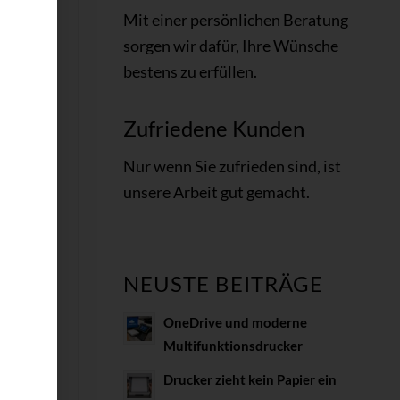
Mit einer persönlichen Beratung
sorgen wir dafür, Ihre Wünsche
bestens zu erfüllen.
Zufriedene Kunden
Nur wenn Sie
zufrieden
sind, ist
unsere Arbeit gut gemacht
.
e
NEUSTE BEITRÄGE
OneDrive und moderne
Multifunktionsdrucker
ar,
Drucker zieht kein Papier ein