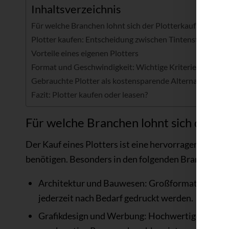
Inhaltsverzeichnis
Für welche Branchen lohnt sich der Plotterkauf?
Plotter kaufen: Entscheidung zwischen Tintenstrahl- un
Vorteile eines eigenen Plotters
Format und Geschwindigkeit: Wichtige Kriterien für den
Gebrauchte Plotter als kostensparende Alternative
Fazit: Plotter kaufen oder leasen?
Für welche Branchen lohnt sich der Pl
Der Kauf eines Plotters ist eine hervorragende Op
benötigen. Besonders in den folgenden Branchen pr
Architektur und Bauwesen: Großformatige Pläne
jederzeit nach Bedarf gedruckt werden.
Grafikdesign und Werbung: Hochwertige Farbdruc