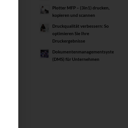
Plotter MFP – (3in1) drucken,
kopieren und scannen
Druckqualität verbessern: So
utzt
optimieren Sie Ihre
Druckergebnisse
Dokumentenmanagementsystem
(DMS) für Unternehmen
gen
Er
ter