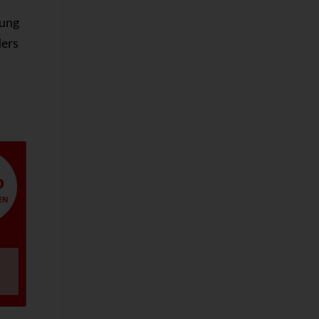
fung
ders