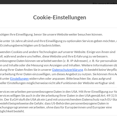
Für unsere Kunden
Cookie-Einstellungen
Produkte
Unsere Lösungen
Service
Shop
ötigen Ihre Einwilligung, bevor Sie unsere Website weiter besuchen können.
e unter 16 Jahre alt sind und Ihre Einwilligung zu optionalen Services geben möchten
e Erziehungsberechtigten um Erlaubnis bitten.
fristige Lösung für Ihr
wenden Cookies und andere Technologien auf unserer Website. Einige von ihnen sind
ell, während andere uns helfen, diese Website und Ihre Erfahrung zu verbessern.
nbezogene Daten können verarbeitet werden (z. B. IP-Adressen), z. B. für personalisie
n und Inhalte oder die Messung von Anzeigen und Inhalten.
Weitere Informationen üb
ung Ihrer Daten finden Sie in unserer
Datenschutzerklärung
.
Es besteht keine Verpfli
Verarbeitung Ihrer Daten einzuwilligen, um dieses Angebot zu nutzen.
Sie können Ihre 
it unter
Einstellungen
widerrufen oder anpassen.
Bitte beachten Sie, dass aufgrund
ueller Einstellungen möglicherweise nicht alle Funktionen der Website verfügbar sind.
okumente wie Baupläne, technische Zeichnungen oder
Services verarbeiten personenbezogene Daten in den USA. Mit Ihrer Einwilligung zur 
e beste Wahl. Einen Plotter zu kaufen bedeutet zwar eine h
ervices willigen Sie auch in die Verarbeitung Ihrer Daten in den USA gemäß Art. 49 (1) lit
n. Der EuGH stuft die USA als ein Land mit unzureichendem Datenschutz nach EU-St
ößte Flexibilität und Kontrolle über alle Druckprozesse. Vo
 besteht beispielsweise die Gefahr, dass US-Behörden personenbezogene Daten in
chungsprogrammen verarbeiten, ohne dass für Europäerinnen und Europäer eine
esign, Ingenieurwesen und Werbetechnik profitieren von 
glichkeit besteht.