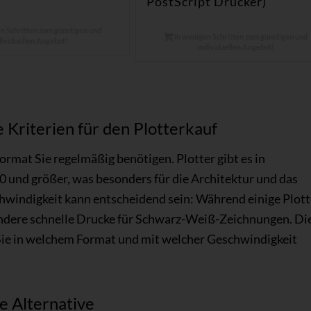
PostScript Drucker)
n Schritten zum günstigen und
In wenigen Schritten zum günstigen und
dividuellen Angebot!
individuellen Angebot!
 Kriterien für den Plotterkauf
rmat Sie regelmäßig benötigen. Plotter gibt es in
 und größer, was besonders für die Architektur und das
chwindigkeit kann entscheidend sein: Während einige Plott
 andere schnelle Drucke für Schwarz-Weiß-Zeichnungen. Di
Sie in welchem Format und mit welcher Geschwindigkeit
e Alternative