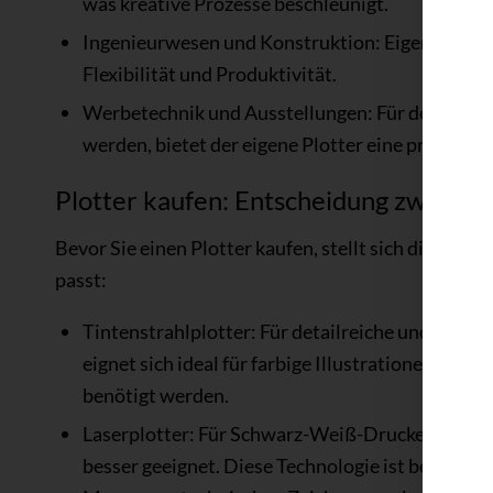
was kreative Prozesse beschleunigt.
Ingenieurwesen und Konstruktion: Eigenes Druc
Flexibilität und Produktivität.
Werbetechnik und Ausstellungen: Für detailrei
werden, bietet der eigene Plotter eine praktisch
Plotter kaufen: Entscheidung zwischen
Bevor Sie einen Plotter kaufen, stellt sich die Fra
passt:
Tintenstrahlplotter: Für detailreiche und farbint
eignet sich ideal für farbige Illustrationen und 
benötigt werden.
Laserplotter: Für Schwarz-Weiß-Drucke oder wen
besser geeignet. Diese Technologie ist besonde