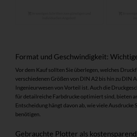
In wenigen Schritten zum günstigen und
In wenige
individuellen Angebot!
in
Format und Geschwindigkeit: Wichtige
Vor dem Kauf sollten Sie überlegen, welches Druckfo
verschiedenen Größen von DIN A2 bis hin zu DIN A0
Ingenieurwesen von Vorteil ist. Auch die Druckges
für detailreiche Farbdrucke optimiert sind, bieten
Entscheidung hängt davon ab, wie viele Ausdrucke 
benötigen.
Gebrauchte Plotter als kostensparend