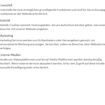
l erfahren Sie alles, was Sie wissen müssen, um die richti
olgt eine Liste der Service-Gruppen, für die ei
Essenziell
r eigene Plotter im Arbeitsalltag bietet.
Essenzielle Services ermöglichen grundlegende Funktionen und sind für das ordnung
Funktionieren der Website erforderlich.
Statistik
Statistik-Cookies sammeln Nutzungsdaten, die uns Aufschluss darüber geben, wie unse
Besucher mit unserer Website umgehen.
Marketing
Marketing Services werden von Drittanbietern oder Herausgebern genutzt, um
personalisierte Werbung anzuzeigen. Sie tun dies, indem sie Besucher über Websites h
verfolgen.
Externe Medien
Inhalte von Videoplattformen und Social-Media-Plattformen werden standardmäßig
blockiert. Wenn externe Services akzeptiert werden, ist für den Zugriff auf diese Inhalte
manuelle Einwilligung mehr erforderlich.
@canva - tectoni