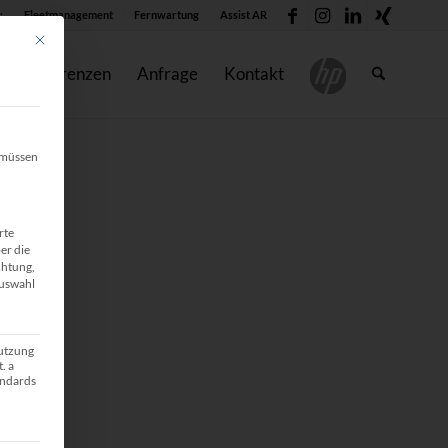
:
Fleetmanagement
Fernwartung
Assist AR
Mit diesem Button wird der Dialog geschlossen. Seine Funktionalität ist identisc
Referenzen
Anfrage
Kontakt
, müssen
rte
er die
chtung,
Auswahl
Nutzung
. a
andards