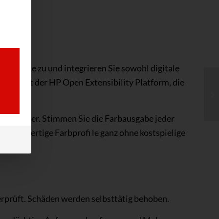
 Inhalte zu und integrieren Sie sowohl digitale
nd – mit der HP Open Extensibility Platform, die
 Manager. Stimmen Sie die Farbausgabe jeder
 hochwertige Farbprofi le ganz ohne kostspielige
rprüft. Schäden werden selbsttätig behoben.