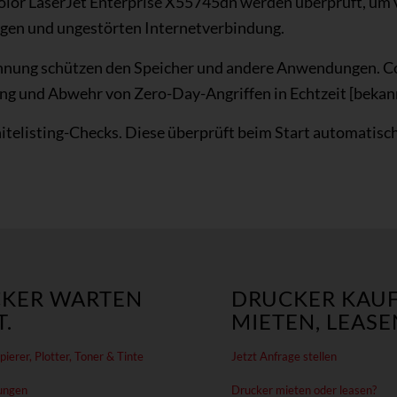
or LaserJet Enterprise X55745dn werden überprüft, um 
ßigen und ungestörten Internetverbindung.
nung schützen den Speicher und andere Anwendungen. Comm
ng und Abwehr von Zero-Day-Angriffen in Echtzeit [bekan
telisting-Checks. Diese überprüft beim Start automatisch,
KER WARTEN
DRUCKER KAUF
.
MIETEN, LEASE
ierer, Plotter, Toner & Tinte
Jetzt Anfrage stellen
ungen
Drucker mieten oder leasen?