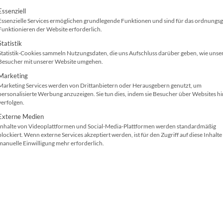
olgt eine Liste der Service-Gruppen, für die ei
Essenziell
tionen in eine kompakte Standfläche. Von Druckgeschwindi
Essenzielle Services ermöglichen grundlegende Funktionen und sind für das ordnung
Funktionieren der Website erforderlich.
te, sondern auch morgen zu erfüllen. Und dies alles, wäh
Statistik
Statistik-Cookies sammeln Nutzungsdaten, die uns Aufschluss darüber geben, wie unse
Besucher mit unserer Website umgehen.
ompakten Standfläche
Marketing
Marketing Services werden von Drittanbietern oder Herausgebern genutzt, um
personalisierte Werbung anzuzeigen. Sie tun dies, indem sie Besucher über Websites h
nfigurationen, die für maximale Produktivität bei robust
verfolgen.
kgeschwindigkeiten von bis zu 43 S./Min. [1], damit Sie al
Externe Medien
Inhalte von Videoplattformen und Social-Media-Plattformen werden standardmäßig
ualisierbaren HP FutureSmart Firmware hinsichtlich der Fl
blockiert. Wenn externe Services akzeptiert werden, ist für den Zugriff auf diese Inhalte
manuelle Einwilligung mehr erforderlich.
bung mit HP Web Jetadmin, um Ihre Flotte zu verwalten un
n, mit Eingabeoptionen, um den HP Color LaserJet Enterpri
ie ein Statement und modernisieren Sie Ihr Büro mit ele