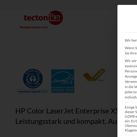
Wir ben
Wenn Si
Sie Ihr
Wir ver
essenzi
Persone
Anzeige
Verwend
in die 
jederze
individ
Einige 
HP Color LaserJet Enterprise X5574
dieser S
GDPR ei
Leistungsstark und kompakt. Außerorde
ein. Es
Überwa
Klagemö