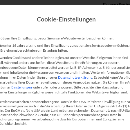
Für unsere Kunden
Cookie-Einstellungen
Produkte
Unsere Lösungen
Service
Shop
ötigen Ihre Einwilligung, bevor Sie unsere Website weiter besuchen können.
e unter 16 Jahre alt sind und Ihre Einwilligung zu optionalen Services geben möchten
e Erziehungsberechtigten um Erlaubnis bitten.
wenden Cookies und andere Technologien auf unserer Website. Einige von ihnen sind
ell, während andere uns helfen, diese Website und Ihre Erfahrung zu verbessern.
nbezogene Daten können verarbeitet werden (z. B. IP-Adressen), z. B. für personalisie
n und Inhalte oder die Messung von Anzeigen und Inhalten.
Weitere Informationen üb
ung Ihrer Daten finden Sie in unserer
Datenschutzerklärung
.
Es besteht keine Verpfli
Verarbeitung Ihrer Daten einzuwilligen, um dieses Angebot zu nutzen.
Sie können Ihre 
it unter
Einstellungen
widerrufen oder anpassen.
Bitte beachten Sie, dass aufgrund
ueller Einstellungen möglicherweise nicht alle Funktionen der Website verfügbar sind.
Services verarbeiten personenbezogene Daten in den USA. Mit Ihrer Einwilligung zur 
5dn
ervices willigen Sie auch in die Verarbeitung Ihrer Daten in den USA gemäß Art. 49 (1) lit
n. Der EuGH stuft die USA als ein Land mit unzureichendem Datenschutz nach EU-St
ntlich effizient.
 besteht beispielsweise die Gefahr, dass US-Behörden personenbezogene Daten in
chungsprogrammen verarbeiten, ohne dass für Europäerinnen und Europäer eine
glichkeit besteht.