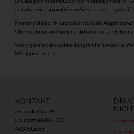
Die ausgehenden Netzwerkverbindungen des HP Col
aufzuhalten – so profitieren Sie von einer regelmä
Memory ShieldTM und die erweiterte Angriffserken
Überwachung von Speicheraktivitäten, zur Erkennu
Verringern Sie die Gefährdung mit Firmware für Whi
HP signiert wurde.
KONTAKT
DRUC
NICHT
tectonika GmbH
Kruppstraße 82 - 100
Drucker, Kop
45145 Essen
Unsere Lös