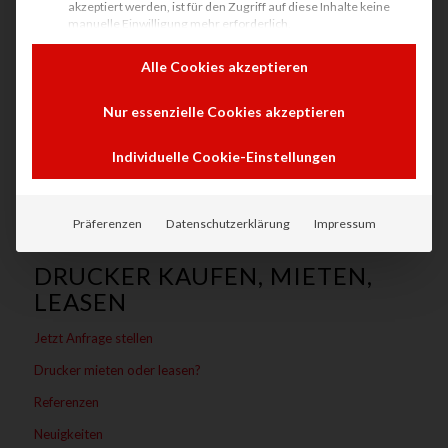
akzeptiert werden, ist für den Zugriff auf diese Inhalte keine
Unser Shop
manuelle Einwilligung mehr erforderlich.
Unser Service
Alle Cookies akzeptieren
Nachhaltigkeit beim Drucken
Nur essenzielle Cookies akzeptieren
Druckersicherheit in Unternehmen
Individuelle Anfragen
Individuelle Cookie-Einstellungen
Präferenzen
Datenschutzerklärung
Impressum
DRUCKER KAUFEN, MIETEN,
LEASEN
Jetzt Anfrage stellen
Drucker mieten oder leasen?
Referenzen
Neuigkeiten