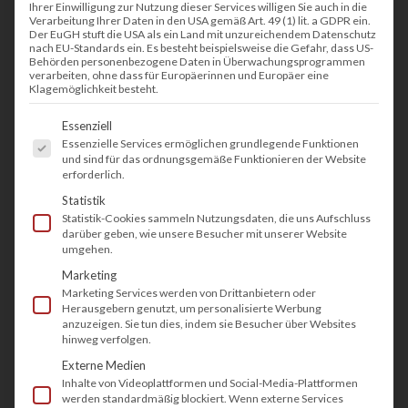
Ihrer Einwilligung zur Nutzung dieser Services willigen Sie auch in die
Verarbeitung Ihrer Daten in den USA gemäß Art. 49 (1) lit. a GDPR ein.
Fon:
0201 5088 7630
Der EuGH stuft die USA als ein Land mit unzureichendem Datenschutz
nach EU-Standards ein. Es besteht beispielsweise die Gefahr, dass US-
Mail:
info@tectonika.de
Behörden personenbezogene Daten in Überwachungsprogrammen
verarbeiten, ohne dass für Europäerinnen und Europäer eine
Klagemöglichkeit besteht.
Es folgt eine Liste der Service-Gruppen, fü
Essenziell
Essenzielle Services ermöglichen grundlegende Funktionen
und sind für das ordnungsgemäße Funktionieren der Website
erforderlich.
Statistik
Statistik-Cookies sammeln Nutzungsdaten, die uns Aufschluss
darüber geben, wie unsere Besucher mit unserer Website
umgehen.
Marketing
Marketing Services werden von Drittanbietern oder
Herausgebern genutzt, um personalisierte Werbung
anzuzeigen. Sie tun dies, indem sie Besucher über Websites
DRUCKER WARTEN NICHT.
hinweg verfolgen.
Externe Medien
Drucker, Kopierer, Plotter, Toner & Tinte
Inhalte von Videoplattformen und Social-Media-Plattformen
Unsere Lösungen
werden standardmäßig blockiert. Wenn externe Services