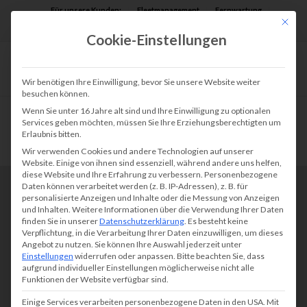
Für unsere Kunden:
Fleetmanagement
Fernwartung
Mit die
Assist AR
Cookie-Einstellungen
Wir benötigen Ihre Einwilligung, bevor Sie unsere Website weiter
besuchen können.
Wenn Sie unter 16 Jahre alt sind und Ihre Einwilligung zu optionalen
Services geben möchten, müssen Sie Ihre Erziehungsberechtigten um
Erlaubnis bitten.
Wir verwenden Cookies und andere Technologien auf unserer
Website. Einige von ihnen sind essenziell, während andere uns helfen,
diese Website und Ihre Erfahrung zu verbessern.
Personenbezogene
Daten können verarbeitet werden (z. B. IP-Adressen), z. B. für
personalisierte Anzeigen und Inhalte oder die Messung von Anzeigen
und Inhalten.
Weitere Informationen über die Verwendung Ihrer Daten
KONTAKT
finden Sie in unserer
Datenschutzerklärung
.
Es besteht keine
Verpflichtung, in die Verarbeitung Ihrer Daten einzuwilligen, um dieses
tectonika GmbH
Angebot zu nutzen.
Sie können Ihre Auswahl jederzeit unter
Einstellungen
widerrufen oder anpassen.
Bitte beachten Sie, dass
Kruppstraße 82 - 100
aufgrund individueller Einstellungen möglicherweise nicht alle
Funktionen der Website verfügbar sind.
45145 Essen
Anfahrt
Einige Services verarbeiten personenbezogene Daten in den USA. Mit