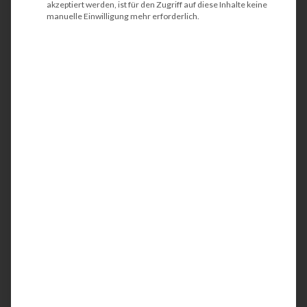
akzeptiert werden, ist für den Zugriff auf diese Inhalte keine
manuelle Einwilligung mehr erforderlich.
HP ScanJet Enterprise
Flow 5000 s5
Der HP ScanJet Enterprise Flow 5000 s5 ist ein
kompakter und kostengünstiger Scanner mit
Einzelblattzuführung. Der benutzerfreundliche
DIN A4 Scanner eignet sich u.a. zur
Digitalisierung von Dokumenten und lässt sich in
moderne Dokumentenmangmentsysteme
(DMS) integrieren bzw. automatisiert Ihre
Workflows.
Somit ebnen wir Ihnen den Weg zum papierlosen
Büro. Idealerweise wird der Scanner in Teams