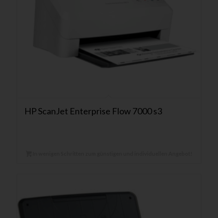
HP ScanJet Enterprise Flow 7000 s3
In wenigen Schritten zum günstigen und individuellen Angebot!