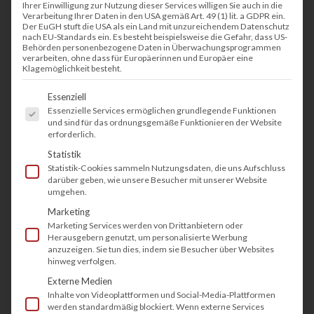
Ihrer Einwilligung zur Nutzung dieser Services willigen Sie auch in die
Verarbeitung Ihrer Daten in den USA gemäß Art. 49 (1) lit. a GDPR ein.
Der EuGH stuft die USA als ein Land mit unzureichendem Datenschutz
nach EU-Standards ein. Es besteht beispielsweise die Gefahr, dass US-
Behörden personenbezogene Daten in Überwachungsprogrammen
verarbeiten, ohne dass für Europäerinnen und Europäer eine
Klagemöglichkeit besteht.
Es folgt eine Liste der Service-Gruppen, fü
Essenziell
Essenzielle Services ermöglichen grundlegende Funktionen
und sind für das ordnungsgemäße Funktionieren der Website
erforderlich.
Statistik
Statistik-Cookies sammeln Nutzungsdaten, die uns Aufschluss
darüber geben, wie unsere Besucher mit unserer Website
umgehen.
Marketing
Marketing Services werden von Drittanbietern oder
Herausgebern genutzt, um personalisierte Werbung
anzuzeigen. Sie tun dies, indem sie Besucher über Websites
hinweg verfolgen.
Externe Medien
Inhalte von Videoplattformen und Social-Media-Plattformen
werden standardmäßig blockiert. Wenn externe Services