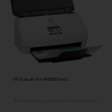
HP ScanJet Pro N4000 snw1
In wenigen Schritten zum günstigen und individuellen Angebot!