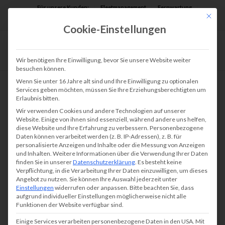
Für unsere Kunden:
Fleetmanagement
Fernwartung
Mit die
Assist AR
Cookie-Einstellungen
Wir benötigen Ihre Einwilligung, bevor Sie unsere Website weiter
besuchen können.
Wenn Sie unter 16 Jahre alt sind und Ihre Einwilligung zu optionalen
Services geben möchten, müssen Sie Ihre Erziehungsberechtigten um
Erlaubnis bitten.
Wir verwenden Cookies und andere Technologien auf unserer
Website. Einige von ihnen sind essenziell, während andere uns helfen,
diese Website und Ihre Erfahrung zu verbessern.
Personenbezogene
Daten können verarbeitet werden (z. B. IP-Adressen), z. B. für
personalisierte Anzeigen und Inhalte oder die Messung von Anzeigen
und Inhalten.
Weitere Informationen über die Verwendung Ihrer Daten
finden Sie in unserer
Datenschutzerklärung
.
Es besteht keine
Verpflichtung, in die Verarbeitung Ihrer Daten einzuwilligen, um dieses
Angebot zu nutzen.
Sie können Ihre Auswahl jederzeit unter
Einstellungen
widerrufen oder anpassen.
Bitte beachten Sie, dass
aufgrund individueller Einstellungen möglicherweise nicht alle
Funktionen der Website verfügbar sind.
Einige Services verarbeiten personenbezogene Daten in den USA. Mit