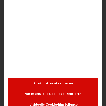
optimieren.
Die Zuverlässigkeit vom HP ScanJet
Enterprise Flow 7500 spart wertvolle Zeit
Die HP EveryPage Technologie
gewährleistet eine reibungslose Abwicklung
Ihrer Scanprojekte.
1
Dieser robuste Scanner erledigt Tag für Tag
zuverlässig seine Arbeit – mit einem
Scanvolumen von bis zu 3.000 Seiten täglich.
Einfache Überwachung von
Systemparametern und Scannerstatus mit
Alle Cookies akzeptieren
HP Web Jetadmin.
Nur essenzielle Cookies akzeptieren
Einfach integrierbares, verbessertes
Dokumentenmanagement
Individuelle Cookie-Einstellungen