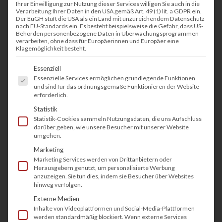
Ihrer Einwilligung zur Nutzung dieser Services willigen Sie auch in die
Verarbeitung Ihrer Daten in den USA gemäß Art. 49 (1) lit. a GDPR ein.
Der EuGH stuft die USA als ein Land mit unzureichendem Datenschutz
nach EU-Standards ein. Es besteht beispielsweise die Gefahr, dass US-
Behörden personenbezogene Daten in Überwachungsprogrammen
verarbeiten, ohne dass für Europäerinnen und Europäer eine
Klagemöglichkeit besteht.
Es folgt eine Liste der Service-Gruppen, fü
Essenziell
Essenzielle Services ermöglichen grundlegende Funktionen
und sind für das ordnungsgemäße Funktionieren der Website
erforderlich.
Statistik
Statistik-Cookies sammeln Nutzungsdaten, die uns Aufschluss
darüber geben, wie unsere Besucher mit unserer Website
umgehen.
Marketing
Marketing Services werden von Drittanbietern oder
Herausgebern genutzt, um personalisierte Werbung
anzuzeigen. Sie tun dies, indem sie Besucher über Websites
hinweg verfolgen.
Externe Medien
Inhalte von Videoplattformen und Social-Media-Plattformen
werden standardmäßig blockiert. Wenn externe Services