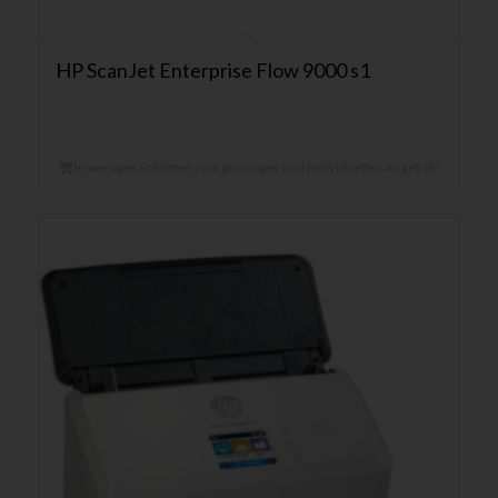
HP ScanJet Enterprise Flow 9000 s1
In wenigen Schritten zum günstigen und individuellen Angebot!