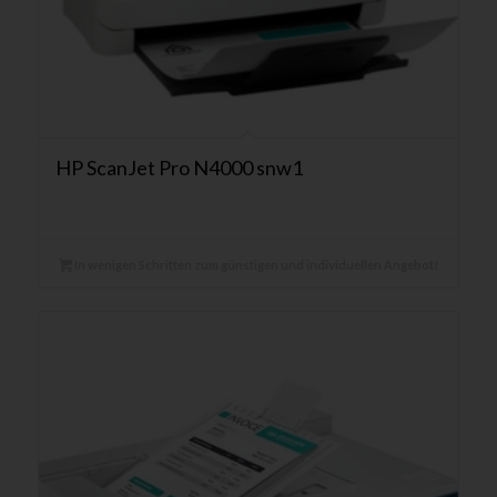
HP ScanJet Pro N4000 snw1
In wenigen Schritten zum günstigen und individuellen Angebot!