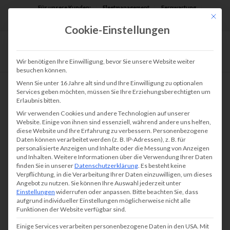
Für unsere Kunden:
Fleetmanagement
Fernwartung
Mit die
Assist AR
Cookie-Einstellungen
Wir benötigen Ihre Einwilligung, bevor Sie unsere Website weiter
besuchen können.
Wenn Sie unter 16 Jahre alt sind und Ihre Einwilligung zu optionalen
Services geben möchten, müssen Sie Ihre Erziehungsberechtigten um
Erlaubnis bitten.
Wir verwenden Cookies und andere Technologien auf unserer
Website. Einige von ihnen sind essenziell, während andere uns helfen,
diese Website und Ihre Erfahrung zu verbessern.
Personenbezogene
Daten können verarbeitet werden (z. B. IP-Adressen), z. B. für
personalisierte Anzeigen und Inhalte oder die Messung von Anzeigen
und Inhalten.
Weitere Informationen über die Verwendung Ihrer Daten
finden Sie in unserer
Datenschutzerklärung
.
Es besteht keine
Verpflichtung, in die Verarbeitung Ihrer Daten einzuwilligen, um dieses
Angebot zu nutzen.
Sie können Ihre Auswahl jederzeit unter
Einstellungen
widerrufen oder anpassen.
Bitte beachten Sie, dass
aufgrund individueller Einstellungen möglicherweise nicht alle
Funktionen der Website verfügbar sind.
Einige Services verarbeiten personenbezogene Daten in den USA. Mit