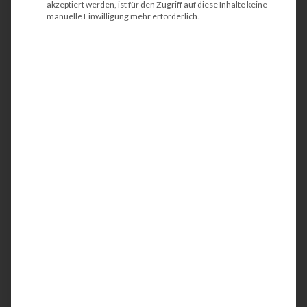
akzeptiert werden, ist für den Zugriff auf diese Inhalte keine
manuelle Einwilligung mehr erforderlich.
HP ScanJet Enterprise
Flow 7500
Der HP ScanJet Enterprise Flow 7500 ist ein
kompakter und kostengünstiger
Flachbettscanner mit automatischer
Dokumentzuführung (ADF). Der
benutzerfreundliche DIN A4 Scanner eignet sich
u.a. zur Digitalisierung von Dokumenten und
lässt sich in moderne