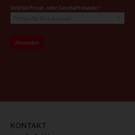
Sind Sie Privat- oder Geschäftskunde?
*
N
a
Absenden
m
e
*
KONTAKT