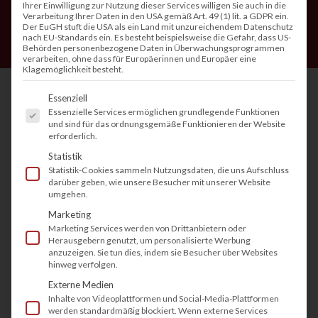
Ihrer Einwilligung zur Nutzung dieser Services willigen Sie auch in die
Verarbeitung Ihrer Daten in den USA gemäß Art. 49 (1) lit. a GDPR ein.
Der EuGH stuft die USA als ein Land mit unzureichendem Datenschutz
nach EU-Standards ein. Es besteht beispielsweise die Gefahr, dass US-
Behörden personenbezogene Daten in Überwachungsprogrammen
verarbeiten, ohne dass für Europäerinnen und Europäer eine
Klagemöglichkeit besteht.
Es folgt eine Liste der Service-Gruppen, fü
Essenziell
Essenzielle Services ermöglichen grundlegende Funktionen
Das DIN A3-Format spielt in der Welt des
und sind für das ordnungsgemäße Funktionieren der Website
erforderlich.
Druckens und Kopierens eine wichtige Rolle.
Statistik
Viele Unternehmen, Designer und Architekten
Statistik-Cookies sammeln Nutzungsdaten, die uns Aufschluss
darüber geben, wie unsere Besucher mit unserer Website
nutzen Geräte, die DIN A3 unterstützen, da
umgehen.
dieses Format eine Vielzahl von
Marketing
Einsatzmöglichkeiten bietet. In diesem Artikel
Marketing Services werden von Drittanbietern oder
Herausgebern genutzt, um personalisierte Werbung
erfahren Sie alles über DIN A3 Drucker und
anzuzeigen. Sie tun dies, indem sie Besucher über Websites
hinweg verfolgen.
Kopierer, deren Vorteile und was es bedeutet,
Externe Medien
wenn ein
Drucker
oder
Kopierer
Inhalte von Videoplattformen und Social-Media-Plattformen
(
Multifunktionsdrucker
) DIN A3 drucken kann.
werden standardmäßig blockiert. Wenn externe Services