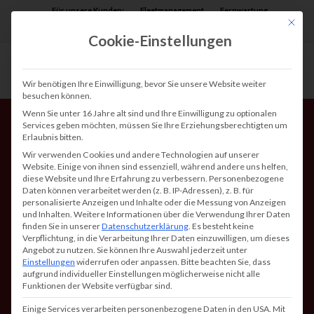
Für unsere Kunden:
Fleetmanagement
Fernwartung
Mit die
Assist AR
Cookie-Einstellungen
Wir benötigen Ihre Einwilligung, bevor Sie unsere Website weiter
besuchen können.
Wenn Sie unter 16 Jahre alt sind und Ihre Einwilligung zu optionalen
Services geben möchten, müssen Sie Ihre Erziehungsberechtigten um
Erlaubnis bitten.
Wir verwenden Cookies und andere Technologien auf unserer
Website. Einige von ihnen sind essenziell, während andere uns helfen,
diese Website und Ihre Erfahrung zu verbessern.
Personenbezogene
Daten können verarbeitet werden (z. B. IP-Adressen), z. B. für
Alles über DIN A3
personalisierte Anzeigen und Inhalte oder die Messung von Anzeigen
und Inhalten.
Weitere Informationen über die Verwendung Ihrer Daten
Drucker und Kopierer:
finden Sie in unserer
Datenschutzerklärung
.
Es besteht keine
Verpflichtung, in die Verarbeitung Ihrer Daten einzuwilligen, um dieses
Was Sie wissen müssen!
Angebot zu nutzen.
Sie können Ihre Auswahl jederzeit unter
Einstellungen
widerrufen oder anpassen.
Bitte beachten Sie, dass
aufgrund individueller Einstellungen möglicherweise nicht alle
Funktionen der Website verfügbar sind.
Einige Services verarbeiten personenbezogene Daten in den USA. Mit