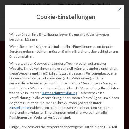
Für unsere Kunden:
Fleetmanagement
Fernwartung
Mit die
Assist AR
Cookie-Einstellungen
Wir benötigen Ihre Einwilligung, bevor Sie unsere Website weiter
besuchen können.
Wenn Sie unter 16 Jahre alt sind und Ihre Einwilligung zu optionalen
Services geben möchten, müssen Sie Ihre Erziehungsberechtigten um
Erlaubnis bitten.
Wir verwenden Cookies und andere Technologien auf unserer
Website. Einige von ihnen sind essenziell, während andere uns helfen,
diese Website und Ihre Erfahrung zu verbessern.
Personenbezogene
Daten können verarbeitet werden (z. B. IP-Adressen), z. B. für
EPEAT – Umweltsiegel
personalisierte Anzeigen und Inhalte oder die Messung von Anzeigen
und Inhalten.
Weitere Informationen über die Verwendung Ihrer Daten
für nachhaltige Drucker
finden Sie in unserer
Datenschutzerklärung
.
Es besteht keine
Verpflichtung, in die Verarbeitung Ihrer Daten einzuwilligen, um dieses
und Kopierer
Angebot zu nutzen.
Sie können Ihre Auswahl jederzeit unter
Einstellungen
widerrufen oder anpassen.
Bitte beachten Sie, dass
aufgrund individueller Einstellungen möglicherweise nicht alle
Funktionen der Website verfügbar sind.
Einige Services verarbeiten personenbezogene Daten in den USA. Mit