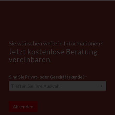
Sie wünschen weitere Informationen?
Jetzt kostenlose Beratung
vereinbaren.
*
Sind Sie Privat- oder Geschäftskunde?
*
F
i
r
m
a
Absenden
F
i