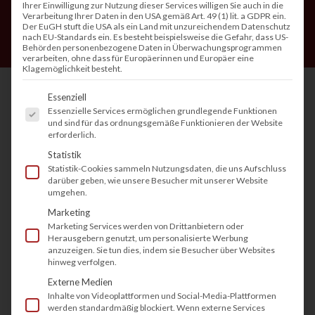
Ihrer Einwilligung zur Nutzung dieser Services willigen Sie auch in die
Verarbeitung Ihrer Daten in den USA gemäß Art. 49 (1) lit. a GDPR ein.
Der EuGH stuft die USA als ein Land mit unzureichendem Datenschutz
nach EU-Standards ein. Es besteht beispielsweise die Gefahr, dass US-
Behörden personenbezogene Daten in Überwachungsprogrammen
verarbeiten, ohne dass für Europäerinnen und Europäer eine
Klagemöglichkeit besteht.
Es folgt eine Liste der Service-Gruppen, fü
Essenziell
Essenzielle Services ermöglichen grundlegende Funktionen
Inhaltsverzeichnis
und sind für das ordnungsgemäße Funktionieren der Website
erforderlich.
1. Was ist das EPEAT-Umweltsiegel?
Statistik
2. Wie wird ein Drucker EPEAT-zertifiziert?
Statistik-Cookies sammeln Nutzungsdaten, die uns Aufschluss
darüber geben, wie unsere Besucher mit unserer Website
3. Wie wird ein Drucker EPEAT-zertifiziert?
umgehen.
4. Warum ist das EPEAT-Siegel besonders für
Marketing
Drucker wichtig?
Marketing Services werden von Drittanbietern oder
5. Die Rolle von Herstellern: Beispiel HP
Herausgebern genutzt, um personalisierte Werbung
anzuzeigen. Sie tun dies, indem sie Besucher über Websites
6. Nachhaltige Drucklösungen mieten – eine
hinweg verfolgen.
Alternative zum Kauf
Externe Medien
7. EPEAT in Kombination mit anderen
Inhalte von Videoplattformen und Social-Media-Plattformen
werden standardmäßig blockiert. Wenn externe Services
Umweltlabels