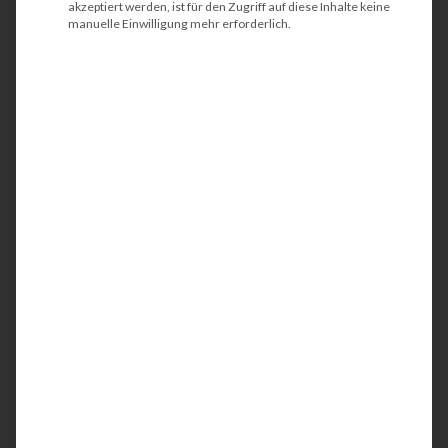
akzeptiert werden, ist für den Zugriff auf diese Inhalte keine
8. Vorteile für Unternehmen – wirtschaftlich
manuelle Einwilligung mehr erforderlich.
und ökologisch
FAQs
Fazit: Nachhaltigkeit im Büro beginnt beim
Drucken
In einer zunehmend digitalisierten Welt wird der
Fokus auf Nachhaltigkeit und
Umweltbewusstsein immer wichtiger.
Unternehmen und Privatpersonen sind heute
stärker denn je daran interessiert,
umweltschonend zu handeln – auch im Bereich
der Bürotechnik. Dabei spielt das EPEAT-
Umweltsiegel (Electronic Product
Environmental Assessment Tool) eine zentrale
Rolle. Dieses international anerkannte Zertifikat