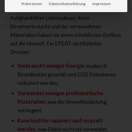
Drucker und Kopierer gehören zu den am
Präferenzen
Datenschutzerklärung
Impressum
häufigsten genutzten Geräten in Büros.
Aufgrund ihrer Lebensdauer, ihres
Stromverbrauchs und der verwendeten
Materialien haben sie einen erheblichen Einfluss
auf die Umwelt. Ein EPEAT-zertifizierter
Drucker:
Verbraucht weniger Energie
, wodurch
Stromkosten gesenkt und CO2-Emissionen
reduziert werden.
Verwendet weniger problematische
Materialien
, was die Umweltbelastung
verringert.
Kann leichter repariert und recycelt
werden
, was Elektroschrott vermeidet.