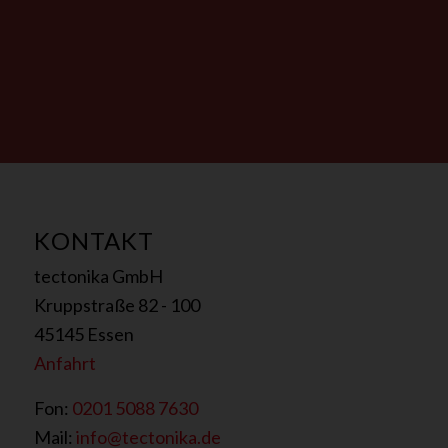
r
m
a
KONTAKT
tectonika GmbH
Kruppstraße 82 - 100
45145 Essen
Anfahrt
Fon:
0201 5088 7630
Mail:
info@tectonika.de