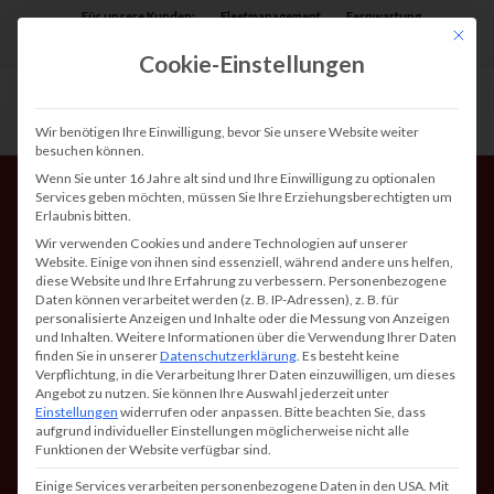
Für unsere Kunden:
Fleetmanagement
Fernwartung
Mit die
Assist AR
Cookie-Einstellungen
Wir benötigen Ihre Einwilligung, bevor Sie unsere Website weiter
besuchen können.
Wenn Sie unter 16 Jahre alt sind und Ihre Einwilligung zu optionalen
Services geben möchten, müssen Sie Ihre Erziehungsberechtigten um
Erlaubnis bitten.
Wir verwenden Cookies und andere Technologien auf unserer
Website. Einige von ihnen sind essenziell, während andere uns helfen,
diese Website und Ihre Erfahrung zu verbessern.
Personenbezogene
Daten können verarbeitet werden (z. B. IP-Adressen), z. B. für
Multifunktionsdrucker
personalisierte Anzeigen und Inhalte oder die Messung von Anzeigen
und Inhalten.
Weitere Informationen über die Verwendung Ihrer Daten
vs. Kopierer – was lohnt
finden Sie in unserer
Datenschutzerklärung
.
Es besteht keine
Verpflichtung, in die Verarbeitung Ihrer Daten einzuwilligen, um dieses
sich wirklich?
Angebot zu nutzen.
Sie können Ihre Auswahl jederzeit unter
Einstellungen
widerrufen oder anpassen.
Bitte beachten Sie, dass
aufgrund individueller Einstellungen möglicherweise nicht alle
Funktionen der Website verfügbar sind.
Einige Services verarbeiten personenbezogene Daten in den USA. Mit