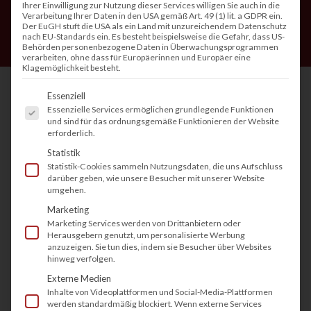
Ihrer Einwilligung zur Nutzung dieser Services willigen Sie auch in die
Verarbeitung Ihrer Daten in den USA gemäß Art. 49 (1) lit. a GDPR ein.
Der EuGH stuft die USA als ein Land mit unzureichendem Datenschutz
nach EU-Standards ein. Es besteht beispielsweise die Gefahr, dass US-
Behörden personenbezogene Daten in Überwachungsprogrammen
verarbeiten, ohne dass für Europäerinnen und Europäer eine
Klagemöglichkeit besteht.
Es folgt eine Liste der Service-Gruppen, fü
Essenziell
Essenzielle Services ermöglichen grundlegende Funktionen
Die Anforderungen an Drucklösungen im
und sind für das ordnungsgemäße Funktionieren der Website
erforderlich.
Büroalltag haben sich in den letzten Jahrzehnten
Statistik
grundlegend verändert. Während früher
Statistik-Cookies sammeln Nutzungsdaten, die uns Aufschluss
darüber geben, wie unsere Besucher mit unserer Website
einfache Kopierer ausreichten, stehen
umgehen.
Unternehmen heute vor einer größeren
Marketing
Auswahl. Die Frage
„Multifunktionsdrucker vs.
Marketing Services werden von Drittanbietern oder
Herausgebern genutzt, um personalisierte Werbung
Kopierer“
stellen sich viele Unternehmen – doch
anzuzeigen. Sie tun dies, indem sie Besucher über Websites
hinweg verfolgen.
was ist besser geeignet? Beide Gerätetypen
Externe Medien
haben ihre Vor- und Nachteile, und die
Inhalte von Videoplattformen und Social-Media-Plattformen
Entscheidung hängt oft von individuellen
werden standardmäßig blockiert. Wenn externe Services