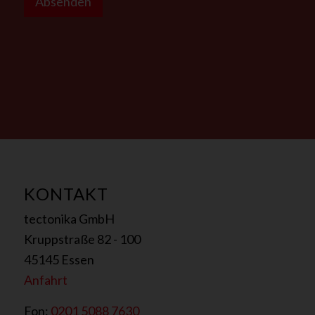
*
Absenden
KONTAKT
tectonika GmbH
Kruppstraße 82 - 100
45145 Essen
Anfahrt
Fon:
0201 5088 7630