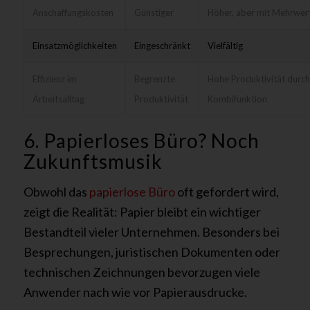
Anschaffungskosten
Günstiger
Höher, aber mit Mehrwer
Einsatzmöglichkeiten
Eingeschränkt
Vielfältig
Effizienz im
Begrenzte
Hohe Produktivität durch
Arbeitsalltag
Produktivität
Kombifunktion
6. Papierloses Büro? Noch
Zukunftsmusik
Obwohl das
papierlose Büro
oft gefordert wird,
zeigt die Realität: Papier bleibt ein wichtiger
Bestandteil vieler Unternehmen. Besonders bei
Besprechungen, juristischen Dokumenten oder
technischen Zeichnungen bevorzugen viele
Anwender nach wie vor Papierausdrucke.