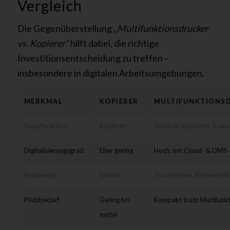
Vergleich
Die Gegenüberstellung
„Multifunktionsdrucker
vs. Kopierer“
hilft dabei, die richtige
Investitionsentscheidung zu treffen –
insbesondere in digitalen Arbeitsumgebungen.
MERKMAL
KOPIERER
MULTIFUNKTIONS
Hauptfunktion
Kopieren
Drucken, Kopieren, Scann
Digitalisierungsgrad
Eher gering
Hoch, mit Cloud- & DMS
Bedienung
Einfach
Touchscreen, Netzwerkfä
Platzbedarf
Gering bis
Kompakt trotz Multifunk
mittel