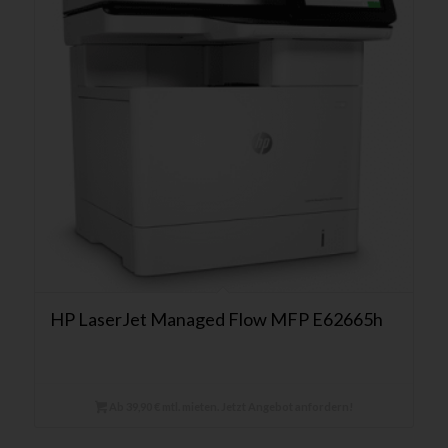
HP LaserJet Managed Flow MFP E62665h
Ab 39,90 € mtl. mieten. Jetzt Angebot anfordern!