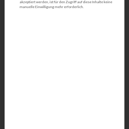
akzeptiert werden, ist für den Zugriff auf diese Inhalte keine
manuelle Einwilligung mehr erforderlich.
HP LaserJet Pro MFP
M428fdn
Der Laserjet Pro MFP M428fdn ist ein
kompakter und energieeffizienter
Multifunktionsdrucker (MFP). Idealerweise wird
das Schwarzweiß-Gerät am Arbeitsplatz bzw. am
Schreibtisch oder in kleinen Teams eingesetzt.
Mit der integrierten Netzwerkschnittstelle
werden Ihre Geschäftsunterlagen bis DIN A4 in