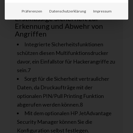
Druckern.6
Präferenzen
Datenschutzerklärung
Impressum
Erstklassige Sicherheit zur
Erkennung und Abwehr von
Angriffen
Integrierte Sicherheitsfunktionen
schützen diesen Multifunktionsdrucker
davor, ein Einfallstor für Hackerangriffe zu
sein.7
Sorgt für die Sicherheit vertraulicher
Daten, da Druckaufträge mit der
optionalen PIN/Pull Printing Funktion
abgerufen werden können.8
Mit dem optionalen HP JetAdvantage
Security Manager können Sie die
Konfiguration selbst festlegen.