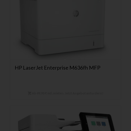
HP LaserJet Enterprise M636fh MFP
Ab 49,90 € mtl. mieten. Jetzt Angebot anfordern!