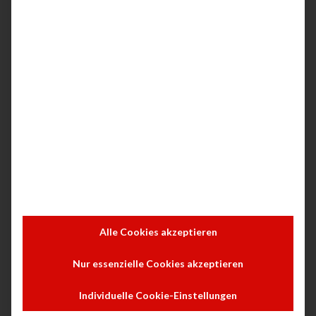
Gebaut, damit Sie – und Ihr
Business – vorwärts kommen
Scannen Sie Dateien direkt an Microsoft
SharePoint, E-Mail, USB und
Netzwerkordner.1
Hilft, Zeit zu sparen, indem alle Schritte
eines Workflows automatisiert werden und
mit dem Drücken einer Taste aufgerufen
werden können.2
Drucken Sie auch ohne Netzwerk
kabellos, bleiben Sie verbunden – mit Dual-
Alle Cookies akzeptieren
Band-Wi-Fi und Wi-Fi Direct.3,4,5
Über die Cloud sicher und einfach
Nur essenzielle Cookies akzeptieren
drucken: vom Gerät Ihrer Wahl an praktisch
Individuelle Cookie-Einstellungen
jedem Ort und auf beliebigen HP