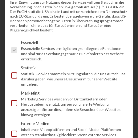
Ihrer Einwilligung zur Nutzung dieser Services willigen Sie auch in die
Verarbeitung Ihrer Daten in den USA gemäß Art. 49 (1) lit. a GDPR ein.
Der EuGH stuft die USA als ein Land mit unzureichendem Datenschutz
nach EU-Standards ein. Es besteht beispielsweise die Gefahr, dass US-
Behörden personenbezogene Daten in Überwachungsprogrammen
verarbeiten, ohne dass für Europäerinnen und Europäer eine
Klagemöglichkeit besteht.
Es folgt eine Liste der Service-Gruppen, fü
Essenziell
Essenzielle Services ermöglichen grundlegende Funktionen
und sind für das ordnungsgemäße Funktionieren der Website
erforderlich.
Statistik
Statistik-Cookies sammeln Nutzungsdaten, die uns Aufschluss
darüber geben, wie unsere Besucher mit unserer Website
umgehen.
Marketing
Marketing Services werden von Drittanbietern oder
Herausgebern genutzt, um personalisierte Werbung
anzuzeigen. Sie tun dies, indem sie Besucher über Websites
hinweg verfolgen.
Externe Medien
Inhalte von Videoplattformen und Social-Media-Plattformen
werden standardmäßig blockiert. Wenn externe Services