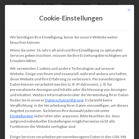
Für unsere Kunden:
Fleetmanagement
Fernwartung
Mit die
Assist AR
Cookie-Einstellungen
Wir benötigen Ihre Einwilligung, bevor Sie unsere Website weiter
besuchen können.
Wenn Sie unter 16 Jahre alt sind und Ihre Einwilligung zu optionalen
Services geben möchten, müssen Sie Ihre Erziehungsberechtigten um
Erlaubnis bitten.
Wir verwenden Cookies und andere Technologien auf unserer
Website. Einige von ihnen sind essenziell, während andere uns helfen,
diese Website und Ihre Erfahrung zu verbessern.
Personenbezogene
Daten können verarbeitet werden (z. B. IP-Adressen), z. B. für
personalisierte Anzeigen und Inhalte oder die Messung von Anzeigen
und Inhalten.
Weitere Informationen über die Verwendung Ihrer Daten
finden Sie in unserer
Datenschutzerklärung
.
Es besteht keine
Verpflichtung, in die Verarbeitung Ihrer Daten einzuwilligen, um dieses
Angebot zu nutzen.
Sie können Ihre Auswahl jederzeit unter
Einstellungen
widerrufen oder anpassen.
Bitte beachten Sie, dass
aufgrund individueller Einstellungen möglicherweise nicht alle
Funktionen der Website verfügbar sind.
Einige Services verarbeiten personenbezogene Daten in den USA. Mit