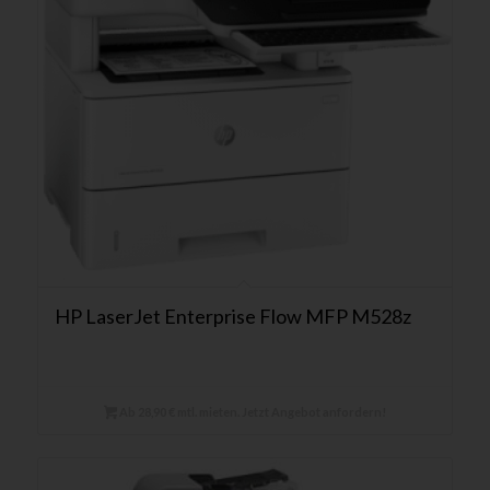
HP LaserJet Enterprise Flow MFP M528z
Ab 28,90 € mtl. mieten. Jetzt Angebot anfordern!