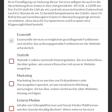
Ihrer Einwilligung zur Nutzung dieser Services willigen Sie auch in die
Verarbeitung Ihrer Daten in den USA gemäß Art. 49 (1) lit. a GDPR ein.
Der EuGH stuft die USA als ein Land mit unzureichendem Datenschutz
nach EU-Standards ein. Es besteht beispielsweise die Gefahr, dass US-
Behörden personenbezogene Daten in Überwachungsprogrammen
verarbeiten, ohne dass für Europäerinnen und Europäer eine
Klagemöglichkeit besteht.
Es folgt eine Liste der Service-Gruppen, fü
Essenziell
Essenzielle Services ermöglichen grundlegende Funktionen
und sind für das ordnungsgemäße Funktionieren der Website
erforderlich.
Statistik
Statistik-Cookies sammeln Nutzungsdaten, die uns Aufschluss
darüber geben, wie unsere Besucher mit unserer Website
umgehen.
Marketing
Marketing Services werden von Drittanbietern oder
Herausgebern genutzt, um personalisierte Werbung
anzuzeigen. Sie tun dies, indem sie Besucher über Websites
hinweg verfolgen.
Externe Medien
Inhalte von Videoplattformen und Social-Media-Plattformen
werden standardmäßig blockiert. Wenn externe Services