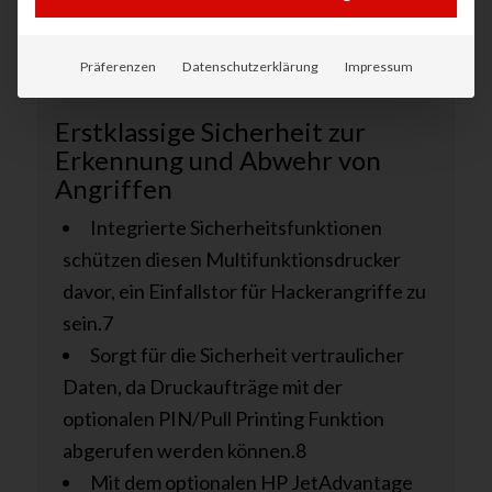
drucken: vom Gerät Ihrer Wahl an praktisch
jedem Ort und auf beliebigen HP
Präferenzen
Datenschutzerklärung
Impressum
Druckern.6
Erstklassige Sicherheit zur
Erkennung und Abwehr von
Angriffen
Integrierte Sicherheitsfunktionen
schützen diesen Multifunktionsdrucker
davor, ein Einfallstor für Hackerangriffe zu
sein.7
Sorgt für die Sicherheit vertraulicher
Daten, da Druckaufträge mit der
optionalen PIN/Pull Printing Funktion
abgerufen werden können.8
Mit dem optionalen HP JetAdvantage