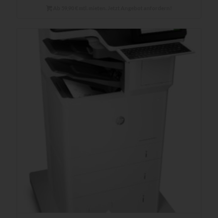
Ab 59,90 € mtl. mieten. Jetzt Angebot anfordern!