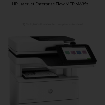
HP LaserJet Enterprise Flow MFP M635z
Ab 64,90 € mtl. mieten. Jetzt Angebot anfordern!