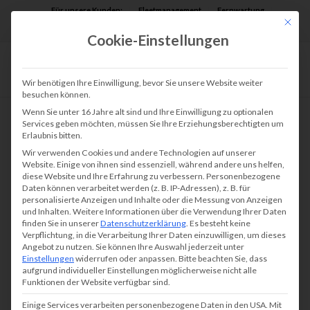
Für unsere Kunden:
Fleetmanagement
Fernwartung
Mit die
Assist AR
Cookie-Einstellungen
Wir benötigen Ihre Einwilligung, bevor Sie unsere Website weiter
besuchen können.
Wenn Sie unter 16 Jahre alt sind und Ihre Einwilligung zu optionalen
Services geben möchten, müssen Sie Ihre Erziehungsberechtigten um
Erlaubnis bitten.
Wir verwenden Cookies und andere Technologien auf unserer
Website. Einige von ihnen sind essenziell, während andere uns helfen,
diese Website und Ihre Erfahrung zu verbessern.
Personenbezogene
Daten können verarbeitet werden (z. B. IP-Adressen), z. B. für
personalisierte Anzeigen und Inhalte oder die Messung von Anzeigen
und Inhalten.
Weitere Informationen über die Verwendung Ihrer Daten
finden Sie in unserer
Datenschutzerklärung
.
Es besteht keine
Verpflichtung, in die Verarbeitung Ihrer Daten einzuwilligen, um dieses
Angebot zu nutzen.
Sie können Ihre Auswahl jederzeit unter
Einstellungen
widerrufen oder anpassen.
Bitte beachten Sie, dass
aufgrund individueller Einstellungen möglicherweise nicht alle
Funktionen der Website verfügbar sind.
Einige Services verarbeiten personenbezogene Daten in den USA. Mit