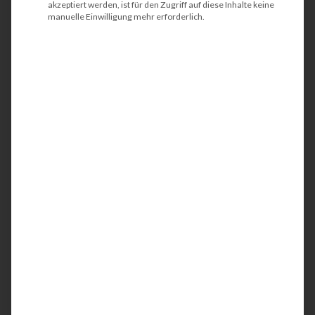
akzeptiert werden, ist für den Zugriff auf diese Inhalte keine
manuelle Einwilligung mehr erforderlich.
HP LaserJet Pro MFP
M428fdw
Der HP Laserjet Pro MFP M428fdw ist ein
kompakter und energieeffizienter
Multifunktionsdrucker (MFP). Idealerweise wird
das Schwarzweiß-Gerät am Arbeitsplatz bzw. am
Schreibtisch oder in kleinen Teams eingesetzt.
Mit der integrierten Netzwerk- und einer
Wireless-Schnittstelle werden Ihre