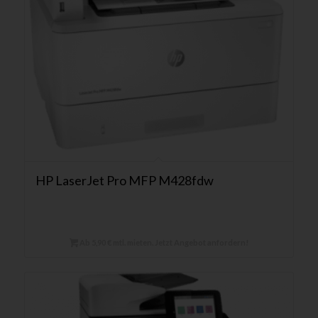
HP LaserJet Pro MFP M428fdw
Ab 5,90 € mtl. mieten. Jetzt Angebot anfordern!