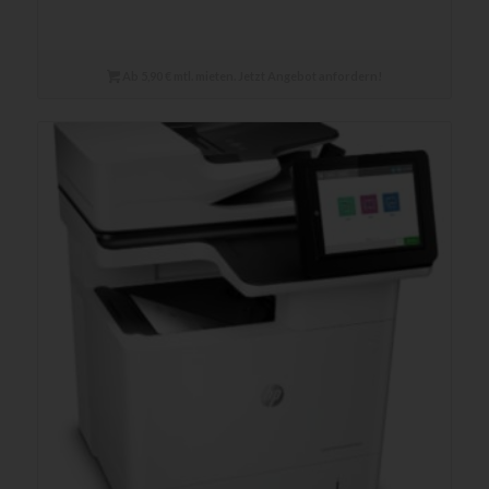
Ab 5,90 € mtl. mieten. Jetzt Angebot anfordern!