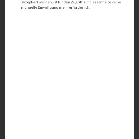
X677z+
akzeptiert werden, ist für den Zugriff auf diese Inhalte keine
manuelle Einwilligung mehr erforderlich.
Der HP Color LaserJet Enterprise Flow MFP
X677z+ ist ein kompakter und energieeffizienter
DIN A4 Kopierer / Multifunktionsdrucker (MFP)
und perfekt auf das Dokumentenmanagement
(DMS) abgestimmt. Idealerweise wird der Farb-
Drucker in großen Arbeitsgruppen oder in
Abteilungen eingesetzt. Mit der integrierten
Netzwerkschnittstelle werden Ihre
Geschäftsunterlagen bis DIN A4 in
professioneller Qualität einseitig (simplex) oder
alternativ auch papiersparend beidseitig (duplex)
gedruckt bzw. gescannt. (Duplex-Scan). Mit dem
integrierten Finisher ist der HP Color LaserJet
Enterprise Flow MFP X677z+ ideal für