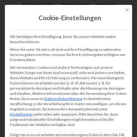
Für unsere Kunden:
Fleetmanagement
Fernwartung
Mit die
Assist AR
Cookie-Einstellungen
Wir benötigen Ihre Einwilligung, bevor Sie unsere Website weiter
besuchen können.
Wenn Sie unter 16 Jahre alt sind und Ihre Einwilligung zu optionalen
Services geben möchten, müssen Sie Ihre Erziehungsberechtigten um
Erlaubnis bitten.
Wir verwenden Cookies und andere Technologien auf unserer
Website. Einige von ihnen sind essenziell, während andere uns helfen,
diese Website und Ihre Erfahrung zu verbessern.
Personenbezogene
Daten können verarbeitet werden (z. B. IP-Adressen), z. B. für
personalisierte Anzeigen und Inhalte oder die Messung von Anzeigen
und Inhalten.
Weitere Informationen über die Verwendung Ihrer Daten
finden Sie in unserer
Datenschutzerklärung
.
Es besteht keine
Verpflichtung, in die Verarbeitung Ihrer Daten einzuwilligen, um dieses
Angebot zu nutzen.
Sie können Ihre Auswahl jederzeit unter
Einstellungen
widerrufen oder anpassen.
Bitte beachten Sie, dass
aufgrund individueller Einstellungen möglicherweise nicht alle
Funktionen der Website verfügbar sind.
Einige Services verarbeiten personenbezogene Daten in den USA. Mit