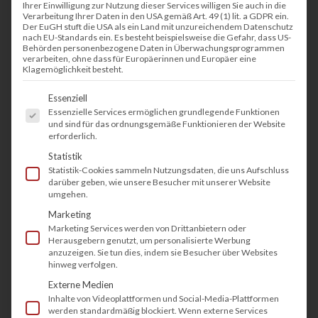
Ihrer Einwilligung zur Nutzung dieser Services willigen Sie auch in die
Verarbeitung Ihrer Daten in den USA gemäß Art. 49 (1) lit. a GDPR ein.
Der EuGH stuft die USA als ein Land mit unzureichendem Datenschutz
nach EU-Standards ein. Es besteht beispielsweise die Gefahr, dass US-
Behörden personenbezogene Daten in Überwachungsprogrammen
verarbeiten, ohne dass für Europäerinnen und Europäer eine
Klagemöglichkeit besteht.
Es folgt eine Liste der Service-Gruppen, fü
Essenziell
Essenzielle Services ermöglichen grundlegende Funktionen
und sind für das ordnungsgemäße Funktionieren der Website
erforderlich.
Statistik
Statistik-Cookies sammeln Nutzungsdaten, die uns Aufschluss
darüber geben, wie unsere Besucher mit unserer Website
umgehen.
Marketing
Marketing Services werden von Drittanbietern oder
Herausgebern genutzt, um personalisierte Werbung
anzuzeigen. Sie tun dies, indem sie Besucher über Websites
HP Color LaserJet
hinweg verfolgen.
Externe Medien
Enterprise Flow MFP
Inhalte von Videoplattformen und Social-Media-Plattformen
werden standardmäßig blockiert. Wenn externe Services