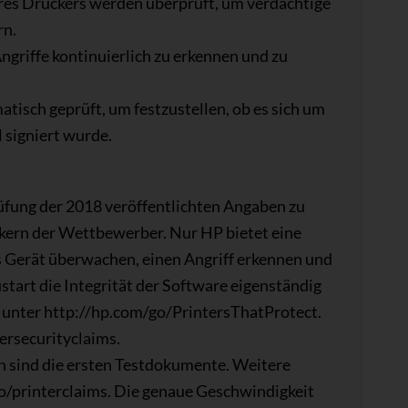
es Druckers werden überprüft, um verdächtige
rn.
ngriffe kontinuierlich zu erkennen und zu
isch geprüft, um festzustellen, ob es sich um
 signiert wurde.
üfung der 2018 veröffentlichten Angaben zu
kern der Wettbewerber. Nur HP bietet eine
s Gerät überwachen, einen Angriff erkennen und
art die Integrität der Software eigenständig
e unter http://hp.com/go/PrintersThatProtect.
ersecurityclaims.
sind die ersten Testdokumente. Weitere
o/printerclaims. Die genaue Geschwindigkeit