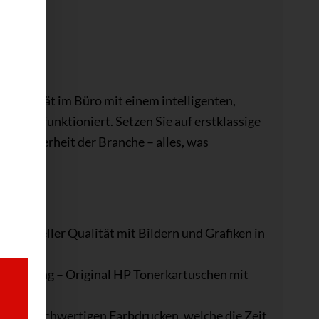
45dn
uktivität im Büro mit einem intelligenten,
ungslos funktioniert. Setzen Sie auf erstklassige
te Sicherheit der Branche – alles, was
u sein.
ssioneller Qualität mit Bildern und Grafiken in
d Leistung – Original HP Tonerkartuschen mit
ndigen, hochwertigen Farbdrucken, welche die Zeit