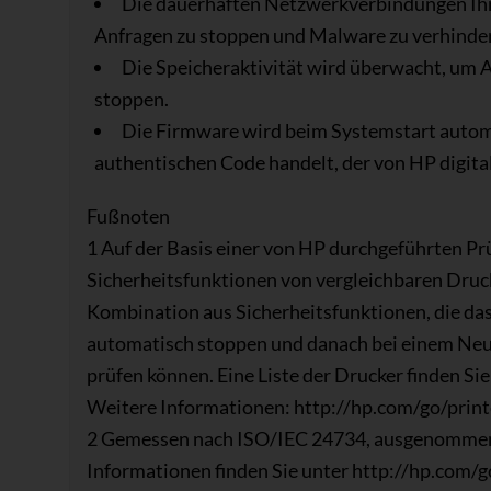
Die dauerhaften Netzwerkverbindungen Ihr
Anfragen zu stoppen und Malware zu verhinde
Die Speicheraktivität wird überwacht, um A
stoppen.
Die Firmware wird beim Systemstart automat
authentischen Code handelt, der von HP digital
Fußnoten
1 Auf der Basis einer von HP durchgeführten Pr
Sicherheitsfunktionen von vergleichbaren Druc
Kombination aus Sicherheitsfunktionen, die da
automatisch stoppen und danach bei einem Neust
prüfen können. Eine Liste der Drucker finden Si
Weitere Informationen: http://hp.com/go/print
2 Gemessen nach ISO/IEC 24734, ausgenommen 
Informationen finden Sie unter http://hp.com/g