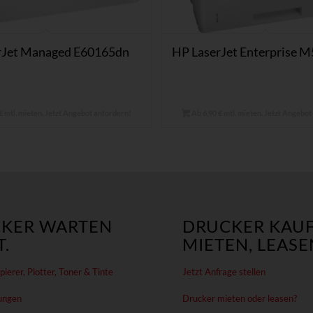
rJet Managed E60165dn
HP LaserJet Enterprise 
€ mtl. mieten. Jetzt Angebot anfordern!
Ab 6,90 € mtl. mieten. Jetzt Angebo
KER WARTEN
DRUCKER KAUF
.
MIETEN, LEASE
ierer, Plotter, Toner & Tinte
Jetzt Anfrage stellen
ungen
Drucker mieten oder leasen?