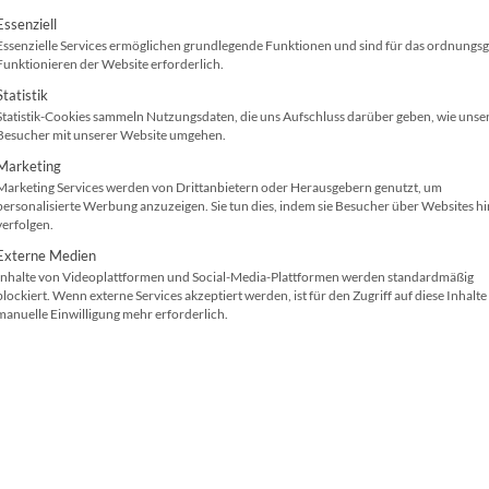
Schutz vor Hackerangriffen bzw. Hackern.
olgt eine Liste der Service-Gruppen, für die ei
Essenziell
Essenzielle Services ermöglichen grundlegende Funktionen und sind für das ordnung
Funktionieren der Website erforderlich.
DIN A3, DIN A3+
Papierzuführ
Statistik
Technologie: Laser
(Standard): 2
Statistik-Cookies sammeln Nutzungsdaten, die uns Aufschluss darüber geben, wie unse
45 (SW-) / 45(Farbe)
300 dpi, 1200
Besucher mit unserer Website umgehen.
Seiten/Min.
ImageREt 48
Marketing
Marketing Services werden von Drittanbietern oder Herausgebern genutzt, um
Hi-Speed USB, Gigabit-LAN
16 GB
personalisierte Werbung anzuzeigen. Sie tun dies, indem sie Besucher über Websites h
verfolgen.
Duplex
Papierkapazit
Externe Medien
Inhalte von Videoplattformen und Social-Media-Plattformen werden standardmäßig
Kaum ein IT-Equipment ist so betreuungsintensiv 
blockiert. Wenn externe Services akzeptiert werden, ist für den Zugriff auf diese Inhalte
manuelle Einwilligung mehr erforderlich.
Nutzen Sie die Vorteile und mieten / leasen Sie 
Rundum-sorglos-Paket. Das Paket umfasst als
MP
Ersatz- & Verschleißteile und den Toner.
Jetzt als Rundum-sorglos-Paket güns