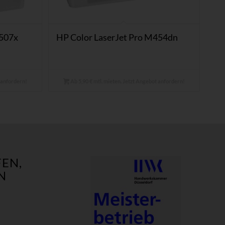
M507x
HP Color LaserJet Pro M454dn
t anfordern!
Ab 5,90 € mtl. mieten. Jetzt Angebot anfordern!
EN,
N