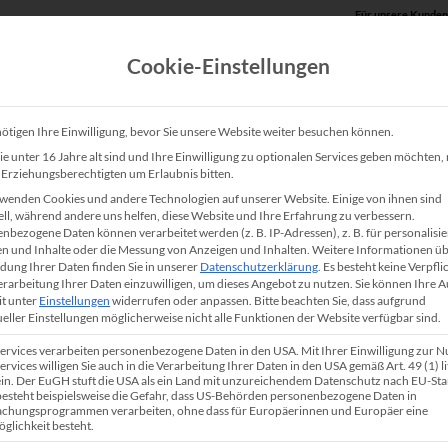
Für unsere Kunden
Cookie-Einstellungen
Produkte
Unsere Lösungen
Service
Shop
ötigen Ihre Einwilligung, bevor Sie unsere Website weiter besuchen können.
e unter 16 Jahre alt sind und Ihre Einwilligung zu optionalen Services geben möchten
e Erziehungsberechtigten um Erlaubnis bitten.
HP Color LaserJet Mana
wenden Cookies und andere Technologien auf unserer Website. Einige von ihnen sind
ell, während andere uns helfen, diese Website und Ihre Erfahrung zu verbessern.
nbezogene Daten können verarbeitet werden (z. B. IP-Adressen), z. B. für personalisie
Der HP Color LaserJet Managed E75245dn ist ei
n und Inhalte oder die Messung von Anzeigen und Inhalten.
Weitere Informationen üb
ung Ihrer Daten finden Sie in unserer
Datenschutzerklärung
.
Es besteht keine Verpfli
energieeffizienter
DIN A3 Drucker
. Idealerweise 
Verarbeitung Ihrer Daten einzuwilligen, um dieses Angebot zu nutzen.
Sie können Ihre 
it unter
Einstellungen
widerrufen oder anpassen.
Bitte beachten Sie, dass aufgrund
Teams oder in kleinen Arbeitsgruppen eingesetzt. 
ueller Einstellungen möglicherweise nicht alle Funktionen der Website verfügbar sind.
Netzwerkschnittstelle werden Ihre Geschäftsunte
Services verarbeiten personenbezogene Daten in den USA. Mit Ihrer Einwilligung zur 
professioneller Qualität einseitig (simplex) oder a
ervices willigen Sie auch in die Verarbeitung Ihrer Daten in den USA gemäß Art. 49 (1) lit
n. Der EuGH stuft die USA als ein Land mit unzureichendem Datenschutz nach EU-St
papiersparend beidseitig (duplex) gedruckt. Die a
 besteht beispielsweise die Gefahr, dass US-Behörden personenbezogene Daten in
chungsprogrammen verarbeiten, ohne dass für Europäerinnen und Europäer eine
Sicherheitsfeatures stärken die IT-Security bzw. 
glichkeit besteht.