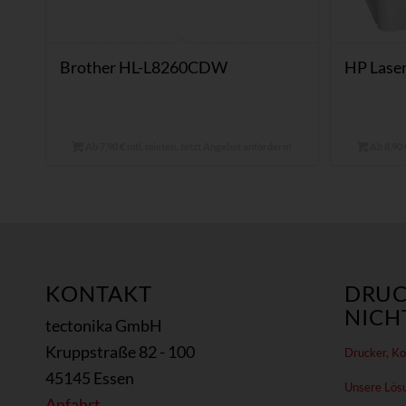
Brother HL-L8260CDW
HP Lase
Ab 7,90 € mtl. mieten. Jetzt Angebot anfordern!
Ab 8,90 
KONTAKT
DRUC
NICHT
tectonika GmbH
Kruppstraße 82 - 100
Drucker, Kop
45145 Essen
Unsere Lös
Anfahrt