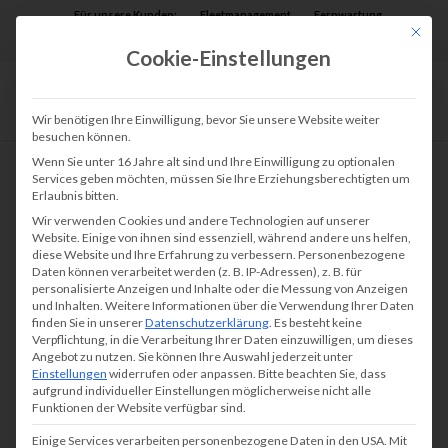
Für unsere Kunden:
Fleetmanagement
Fernwartung
Mit die
Assist AR
Cookie-Einstellungen
Wir benötigen Ihre Einwilligung, bevor Sie unsere Website weiter
besuchen können.
Wenn Sie unter 16 Jahre alt sind und Ihre Einwilligung zu optionalen
Services geben möchten, müssen Sie Ihre Erziehungsberechtigten um
Erlaubnis bitten.
Mit nützlichen Tipps
Wir verwenden Cookies und andere Technologien auf unserer
den richtigen DIN A3
Website. Einige von ihnen sind essenziell, während andere uns helfen,
diese Website und Ihre Erfahrung zu verbessern.
Personenbezogene
Drucker finden!
Daten können verarbeitet werden (z. B. IP-Adressen), z. B. für
personalisierte Anzeigen und Inhalte oder die Messung von Anzeigen
und Inhalten.
Weitere Informationen über die Verwendung Ihrer Daten
finden Sie in unserer
Datenschutzerklärung
.
Es besteht keine
Verpflichtung, in die Verarbeitung Ihrer Daten einzuwilligen, um dieses
Angebot zu nutzen.
Sie können Ihre Auswahl jederzeit unter
Reine DIN A3
Drucker
kommen weniger zum
Einstellungen
widerrufen oder anpassen.
Bitte beachten Sie, dass
Einsatz, da das Format meistens durch einen
aufgrund individueller Einstellungen möglicherweise nicht alle
Funktionen der Website verfügbar sind.
Kopierer bzw. Multifunktionsdrucker
Einige Services verarbeiten personenbezogene Daten in den USA. Mit