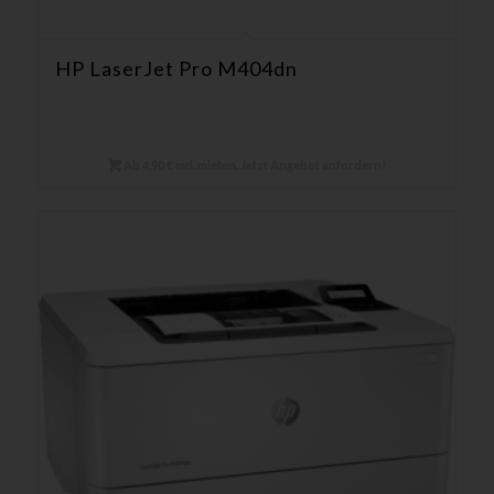
HP LaserJet Pro M404dn
Ab 4,90 € mtl. mieten. Jetzt Angebot anfordern!