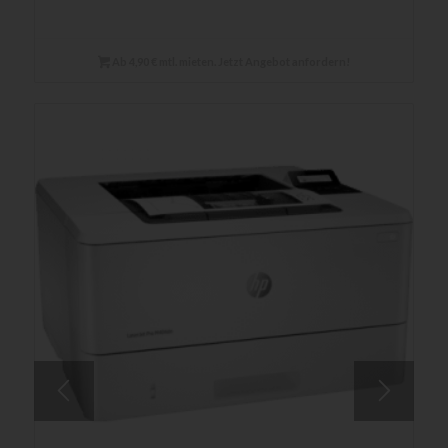
Ab 4,90 € mtl. mieten. Jetzt Angebot anfordern!