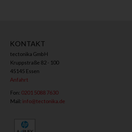
O
-
E
i
n
v
e
KONTAKT
r
tectonika GmbH
s
t
Kruppstraße 82 - 100
ä
45145 Essen
n
d
Anfahrt
n
i
Fon:
0201 5088 7630
s
Mail:
info@tectonika.de