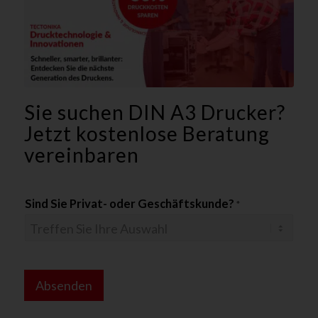
Sie suchen DIN A3 Drucker?
Jetzt kostenlose Beratung
vereinbaren
Sind Sie Privat- oder Geschäftskunde?
*
D
S
Absenden
G
V