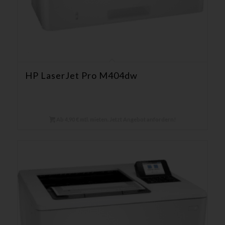
HP LaserJet Pro M404dw
Ab 4,90 € mtl. mieten. Jetzt Angebot anfordern!