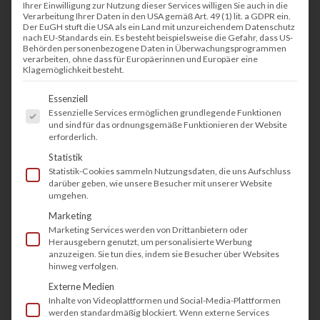
übernommen wird. Aber es gibt immer wieder
Ihrer Einwilligung zur Nutzung dieser Services willigen Sie auch in die
Verarbeitung Ihrer Daten in den USA gemäß Art. 49 (1) lit. a GDPR ein.
Anwendungen, die lediglich eine alleinige
Der EuGH stuft die USA als ein Land mit unzureichendem Datenschutz
nach EU-Standards ein. Es besteht beispielsweise die Gefahr, dass US-
Druckfunktion erfordert. So setzten
Behörden personenbezogene Daten in Überwachungsprogrammen
verarbeiten, ohne dass für Europäerinnen und Europäer eine
Fachabteilung, wie die Architekten oder
Klagemöglichkeit besteht.
Ingenieure reine Drucksysteme ein, um Pläne
Es folgt eine Liste der Service-Gruppen, fü
Essenziell
oder Zeichnungen als Entwurf auszudrucken.
Essenzielle Services ermöglichen grundlegende Funktionen
Aber auch kaufmännische Abteilungen, die zum
und sind für das ordnungsgemäße Funktionieren der Website
erforderlich.
Beispiel Bilanzen ausdrucken möchten, setzten
Statistik
auf einen DIN A3 Drucker.
Statistik-Cookies sammeln Nutzungsdaten, die uns Aufschluss
darüber geben, wie unsere Besucher mit unserer Website
Marketingabteilungen greifen für ihre Fotos
umgehen.
ebenfalls noch gerne auf ein größeres Format.
Marketing
Marketing Services werden von Drittanbietern oder
Herausgebern genutzt, um personalisierte Werbung
anzuzeigen. Sie tun dies, indem sie Besucher über Websites
hinweg verfolgen.
Externe Medien
Inhalte von Videoplattformen und Social-Media-Plattformen
werden standardmäßig blockiert. Wenn externe Services