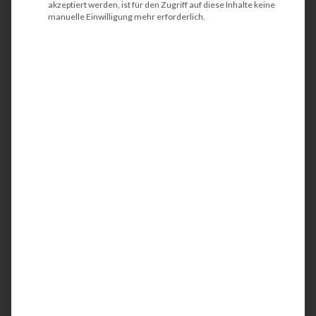
akzeptiert werden, ist für den Zugriff auf diese Inhalte keine
manuelle Einwilligung mehr erforderlich.
DIN A3 Drucker - © HP - tectonika.de
Inhaltsverzeichnis
DIN A3 oder DIN A4 Drucker
Tintenstrahldrucker sind auch als DIN A3
Drucker auf dem Vormarsch
Keine Emissionen beim Tintenstrahldrucker
Anwendungsgebiete beachten
DIN A3 oder DIN A4 Drucker
Nun stellt sich die Frage nach dem geeigneten
DIN A3 Drucker. Fragen nach einem Schwarz-
Weiß DIN A3 Drucker oder nach einem farbigen
DIN A3 Drucker treten natürlich schnell auf. Die