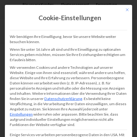
Für unsere Kunden:
Fleetmanagement
Fernwartung
Mit die
Assist AR
Cookie-Einstellungen
Wir benötigen Ihre Einwilligung, bevor Sie unsere Website weiter
besuchen können.
Wenn Sie unter 16 Jahre alt sind und Ihre Einwilligung zu optionalen
Services geben möchten, müssen Sie Ihre Erziehungsberechtigten um
Erlaubnis bitten.
Wir verwenden Cookies und andere Technologien auf unserer
Website. Einige von ihnen sind essenziell, während andere uns helfen,
diese Website und Ihre Erfahrung zu verbessern.
Personenbezogene
Daten können verarbeitet werden (z. B. IP-Adressen), z. B. für
personalisierte Anzeigen und Inhalte oder die Messung von Anzeigen
und Inhalten.
Weitere Informationen über die Verwendung Ihrer Daten
finden Sie in unserer
Datenschutzerklärung
.
Es besteht keine
Verpflichtung, in die Verarbeitung Ihrer Daten einzuwilligen, um dieses
Angebot zu nutzen.
Sie können Ihre Auswahl jederzeit unter
Einstellungen
widerrufen oder anpassen.
Bitte beachten Sie, dass
aufgrund individueller Einstellungen möglicherweise nicht alle
Funktionen der Website verfügbar sind.
Einige Services verarbeiten personenbezogene Daten in den USA. Mit