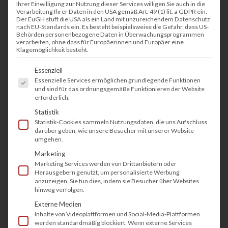
Ihrer Einwilligung zur Nutzung dieser Services willigen Sie auch in die
Verarbeitung Ihrer Daten in den USA gemäß Art. 49 (1) lit. a GDPR ein.
Der EuGH stuft die USA als ein Land mit unzureichendem Datenschutz
nach EU-Standards ein. Es besteht beispielsweise die Gefahr, dass US-
Behörden personenbezogene Daten in Überwachungsprogrammen
verarbeiten, ohne dass für Europäerinnen und Europäer eine
Klagemöglichkeit besteht.
Es folgt eine Liste der Service-Gruppen, fü
Essenziell
Essenzielle Services ermöglichen grundlegende Funktionen
und sind für das ordnungsgemäße Funktionieren der Website
erforderlich.
Statistik
Statistik-Cookies sammeln Nutzungsdaten, die uns Aufschluss
darüber geben, wie unsere Besucher mit unserer Website
umgehen.
Marketing
Marketing Services werden von Drittanbietern oder
Herausgebern genutzt, um personalisierte Werbung
anzuzeigen. Sie tun dies, indem sie Besucher über Websites
hinweg verfolgen.
Externe Medien
Inhalte von Videoplattformen und Social-Media-Plattformen
werden standardmäßig blockiert. Wenn externe Services