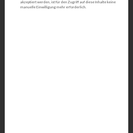
akzeptiert werden, ist für den Zugriff auf diese Inhalte keine
manuelle Einwilligung mehr erforderlich.
HP PageWide Enterprise
Color 556dn
Der HP PageWide Enterprise Color 556dn ist ein
kompakter und energieeffizienter
Tintenstrahldrucker aus der modernen
PageWide-Serie. Idealerweise wird der
Farbdrucker in Teams oder in kleinen
Arbeitsgruppen eingesetzt. Mit der integrierten
Netzwerkschnittstelle werden Ihre