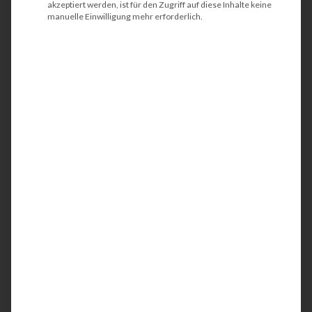
akzeptiert werden, ist für den Zugriff auf diese Inhalte keine
manuelle Einwilligung mehr erforderlich.
HP PageWide Enterprise
Color 556xh
Der HP PageWide Enterprise Color 556xh ist ein
kompakter und energieeffizienter
Tintenstrahldrucker aus der modernen
PageWide-Serie. Idealerweise wird der
Farbdrucker in Teams oder in kleinen
Arbeitsgruppen eingesetzt. Mit der integrierten
Netzwerkschnittstelle werden Ihre