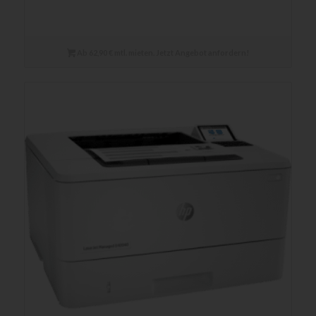
Ab 62,90 € mtl. mieten. Jetzt Angebot anfordern!