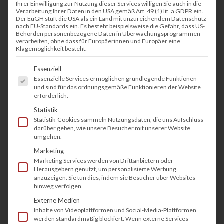
Ihrer Einwilligung zur Nutzung dieser Services willigen Sie auch in die
Verarbeitung Ihrer Daten in den USA gemäß Art. 49 (1) lit. a GDPR ein.
Der EuGH stuft die USA als ein Land mit unzureichendem Datenschutz
nach EU-Standards ein. Es besteht beispielsweise die Gefahr, dass US-
Behörden personenbezogene Daten in Überwachungsprogrammen
verarbeiten, ohne dass für Europäerinnen und Europäer eine
Klagemöglichkeit besteht.
Es folgt eine Liste der Service-Gruppen, fü
Essenziell
Essenzielle Services ermöglichen grundlegende Funktionen
und sind für das ordnungsgemäße Funktionieren der Website
erforderlich.
Statistik
Statistik-Cookies sammeln Nutzungsdaten, die uns Aufschluss
darüber geben, wie unsere Besucher mit unserer Website
umgehen.
Marketing
Marketing Services werden von Drittanbietern oder
Herausgebern genutzt, um personalisierte Werbung
anzuzeigen. Sie tun dies, indem sie Besucher über Websites
hinweg verfolgen.
Externe Medien
Inhalte von Videoplattformen und Social-Media-Plattformen
werden standardmäßig blockiert. Wenn externe Services