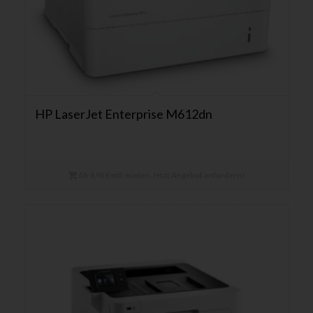
HP LaserJet Enterprise M612dn
Ab 8,90 € mtl. mieten. Jetzt Angebot anfordern!