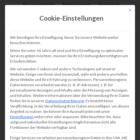
Für unsere Kunden:
Fleetmanagement
Fernwartung
Mit die
Assist AR
Cookie-Einstellungen
Wir benötigen Ihre Einwilligung, bevor Sie unsere Website weiter
besuchen können.
Wenn Sie unter 16 Jahre alt sind und Ihre Einwilligung zu optionalen
Services geben möchten, müssen Sie Ihre Erziehungsberechtigten um
Erlaubnis bitten.
Wir verwenden Cookies und andere Technologien auf unserer
Website. Einige von ihnen sind essenziell, während andere uns helfen,
diese Website und Ihre Erfahrung zu verbessern.
Personenbezogene
Daten können verarbeitet werden (z. B. IP-Adressen), z. B. für
personalisierte Anzeigen und Inhalte oder die Messung von Anzeigen
und Inhalten.
Weitere Informationen über die Verwendung Ihrer Daten
finden Sie in unserer
Datenschutzerklärung
.
Es besteht keine
Verpflichtung, in die Verarbeitung Ihrer Daten einzuwilligen, um dieses
Angebot zu nutzen.
Sie können Ihre Auswahl jederzeit unter
Einstellungen
widerrufen oder anpassen.
Bitte beachten Sie, dass
aufgrund individueller Einstellungen möglicherweise nicht alle
Funktionen der Website verfügbar sind.
Einige Services verarbeiten personenbezogene Daten in den USA. Mit