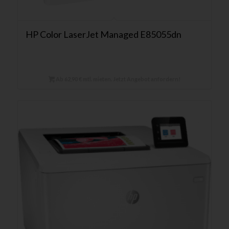
HP Color LaserJet Managed E85055dn
Ab 62,90 € mtl. mieten. Jetzt Angebot anfordern!