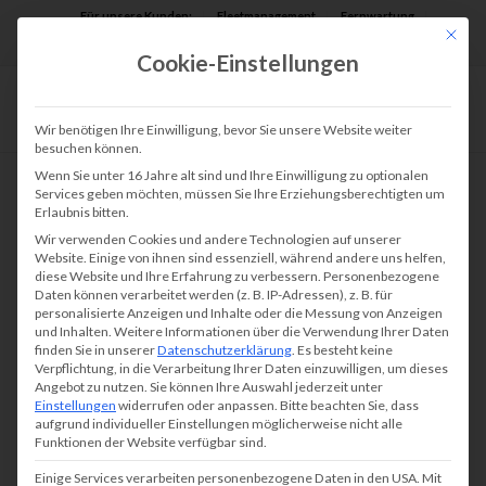
Für unsere Kunden:
Fleetmanagement
Fernwartung
Mit die
Assist AR
Cookie-Einstellungen
Wir benötigen Ihre Einwilligung, bevor Sie unsere Website weiter
besuchen können.
Wenn Sie unter 16 Jahre alt sind und Ihre Einwilligung zu optionalen
Services geben möchten, müssen Sie Ihre Erziehungsberechtigten um
Erlaubnis bitten.
Wir verwenden Cookies und andere Technologien auf unserer
Website. Einige von ihnen sind essenziell, während andere uns helfen,
diese Website und Ihre Erfahrung zu verbessern.
Personenbezogene
Daten können verarbeitet werden (z. B. IP-Adressen), z. B. für
personalisierte Anzeigen und Inhalte oder die Messung von Anzeigen
und Inhalten.
Weitere Informationen über die Verwendung Ihrer Daten
finden Sie in unserer
Datenschutzerklärung
.
Es besteht keine
Verpflichtung, in die Verarbeitung Ihrer Daten einzuwilligen, um dieses
Angebot zu nutzen.
Sie können Ihre Auswahl jederzeit unter
Einstellungen
widerrufen oder anpassen.
Bitte beachten Sie, dass
aufgrund individueller Einstellungen möglicherweise nicht alle
Funktionen der Website verfügbar sind.
Einige Services verarbeiten personenbezogene Daten in den USA. Mit