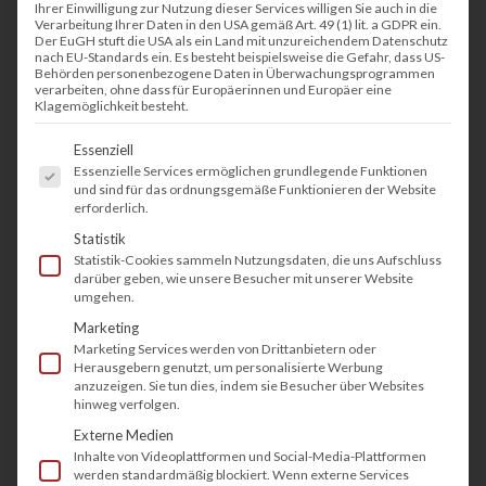
Ihrer Einwilligung zur Nutzung dieser Services willigen Sie auch in die
Verarbeitung Ihrer Daten in den USA gemäß Art. 49 (1) lit. a GDPR ein.
Der EuGH stuft die USA als ein Land mit unzureichendem Datenschutz
nach EU-Standards ein. Es besteht beispielsweise die Gefahr, dass US-
Behörden personenbezogene Daten in Überwachungsprogrammen
verarbeiten, ohne dass für Europäerinnen und Europäer eine
Klagemöglichkeit besteht.
Es folgt eine Liste der Service-Gruppen, fü
Essenziell
Essenzielle Services ermöglichen grundlegende Funktionen
und sind für das ordnungsgemäße Funktionieren der Website
erforderlich.
Statistik
Statistik-Cookies sammeln Nutzungsdaten, die uns Aufschluss
darüber geben, wie unsere Besucher mit unserer Website
umgehen.
Marketing
Marketing Services werden von Drittanbietern oder
Brother HL-L6400DW
Herausgebern genutzt, um personalisierte Werbung
anzuzeigen. Sie tun dies, indem sie Besucher über Websites
hinweg verfolgen.
Der Brother HL-L6400DW überzeugt als
Externe Medien
Inhalte von Videoplattformen und Social-Media-Plattformen
effizienter Schwarzweiß-Laserdrucker für
werden standardmäßig blockiert. Wenn externe Services