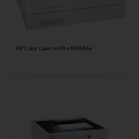
HP Color LaserJet Pro M454dw
Ab 5,90 € mtl. mieten. Jetzt Angebot anfordern!