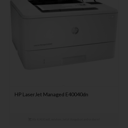
HP LaserJet Managed E40040dn
Ab 4,90 € mtl. mieten. Jetzt Angebot anfordern!