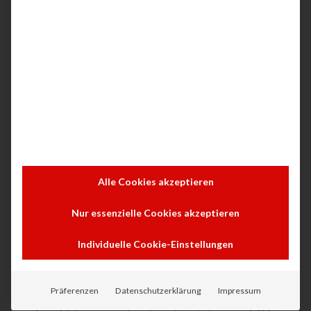
Ein Design, das Sie und Ihr
Unternehmen voranbringt
Senken Sie den Papierverbrauch in
Ihrem Büro, indem Sie beide Seiten
bedrucken
Die Ausdrucke sind sofort fertig – ohne
Wartezeiten. Dieses Gerät ist schnell
betriebsbereit und bietet hohe
Druckgeschwindigkeiten.
Alle Cookies akzeptieren
Drucken Sie kabellos oder ohne Zugriff
Nur essenzielle Cookies akzeptieren
auf das Netzwerk mit Dual-Band-Wi-Fi und
Wi-Fi Direct.
Individuelle Cookie-Einstellungen
ROAM-fähig für einfaches Drucken von
praktisch überall.
Präferenzen
Datenschutzerklärung
Impressum