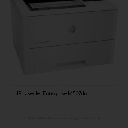
HP LaserJet Enterprise M507dn
Ab 6,90 € mtl. mieten. Jetzt Angebot anfordern!