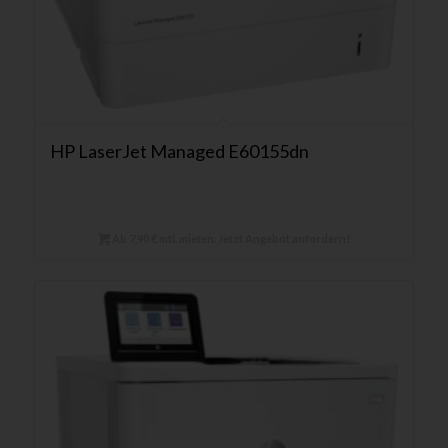
HP LaserJet Managed E60155dn
Ab 7,90 € mtl. mieten. Jetzt Angebot anfordern!