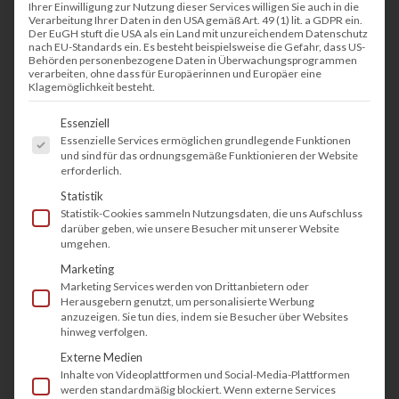
Ihrer Einwilligung zur Nutzung dieser Services willigen Sie auch in die
Verarbeitung Ihrer Daten in den USA gemäß Art. 49 (1) lit. a GDPR ein.
Der EuGH stuft die USA als ein Land mit unzureichendem Datenschutz
nach EU-Standards ein. Es besteht beispielsweise die Gefahr, dass US-
Behörden personenbezogene Daten in Überwachungsprogrammen
verarbeiten, ohne dass für Europäerinnen und Europäer eine
Klagemöglichkeit besteht.
Es folgt eine Liste der Service-Gruppen, fü
Essenziell
Essenzielle Services ermöglichen grundlegende Funktionen
und sind für das ordnungsgemäße Funktionieren der Website
erforderlich.
Statistik
Statistik-Cookies sammeln Nutzungsdaten, die uns Aufschluss
darüber geben, wie unsere Besucher mit unserer Website
umgehen.
Marketing
Marketing Services werden von Drittanbietern oder
Herausgebern genutzt, um personalisierte Werbung
anzuzeigen. Sie tun dies, indem sie Besucher über Websites
hinweg verfolgen.
Externe Medien
Inhalte von Videoplattformen und Social-Media-Plattformen
werden standardmäßig blockiert. Wenn externe Services