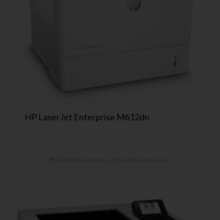
HP LaserJet Enterprise M612dn
Ab 8,90 € mtl. mieten. Jetzt Angebot anfordern!