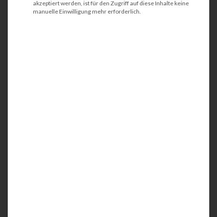
akzeptiert werden, ist für den Zugriff auf diese Inhalte keine
manuelle Einwilligung mehr erforderlich.
HP Color LaserJet Pro
M454dw
Der HP Color LaserJet Pro M454dn ist ein
kompakter und energieeffizienter Laserdrucker.
Idealerweise wird der Farbrucker am
Arbeitsplatz bzw. am Schreibtisch oder in kleinen
Teams eingesetzt. Mit der integrierten
Netzwerk- und einer Wireless-Schnittstelle
werden Ihre Geschäftsunterlagen bis DIN A4 in