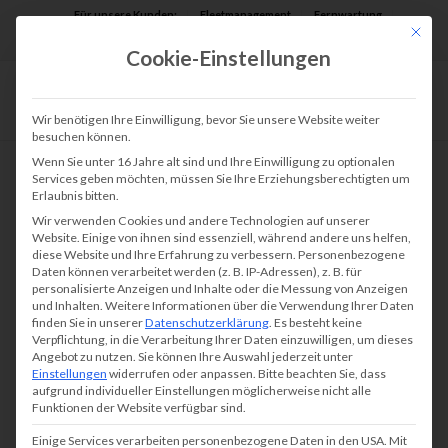
Für unsere Kunden:
Fleetmanagement
Fernwartung
Mit die
Assist AR
Cookie-Einstellungen
Wir benötigen Ihre Einwilligung, bevor Sie unsere Website weiter
besuchen können.
Wenn Sie unter 16 Jahre alt sind und Ihre Einwilligung zu optionalen
Services geben möchten, müssen Sie Ihre Erziehungsberechtigten um
Erlaubnis bitten.
Wir verwenden Cookies und andere Technologien auf unserer
Website. Einige von ihnen sind essenziell, während andere uns helfen,
diese Website und Ihre Erfahrung zu verbessern.
Personenbezogene
Daten können verarbeitet werden (z. B. IP-Adressen), z. B. für
personalisierte Anzeigen und Inhalte oder die Messung von Anzeigen
und Inhalten.
Weitere Informationen über die Verwendung Ihrer Daten
finden Sie in unserer
Datenschutzerklärung
.
Es besteht keine
Verpflichtung, in die Verarbeitung Ihrer Daten einzuwilligen, um dieses
Angebot zu nutzen.
Sie können Ihre Auswahl jederzeit unter
Einstellungen
widerrufen oder anpassen.
Bitte beachten Sie, dass
aufgrund individueller Einstellungen möglicherweise nicht alle
Funktionen der Website verfügbar sind.
Einige Services verarbeiten personenbezogene Daten in den USA. Mit