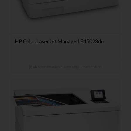
HP Color LaserJet Managed E45028dn
Ab 5,90 € mtl. mieten. Jetzt Angebot anfordern!