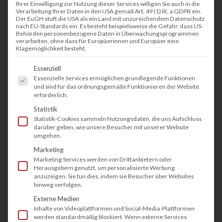
Ihrer Einwilligung zur Nutzung dieser Services willigen Sie auch in die
Verarbeitung Ihrer Daten in den USA gemäß Art. 49 (1) lit. a GDPR ein.
Der EuGH stuft die USA als ein Land mit unzureichendem Datenschutz
nach EU-Standards ein. Es besteht beispielsweise die Gefahr, dass US-
Behörden personenbezogene Daten in Überwachungsprogrammen
verarbeiten, ohne dass für Europäerinnen und Europäer eine
Klagemöglichkeit besteht.
Es folgt eine Liste der Service-Gruppen, fü
Essenziell
Essenzielle Services ermöglichen grundlegende Funktionen
und sind für das ordnungsgemäße Funktionieren der Website
erforderlich.
Statistik
Statistik-Cookies sammeln Nutzungsdaten, die uns Aufschluss
darüber geben, wie unsere Besucher mit unserer Website
umgehen.
Marketing
Marketing Services werden von Drittanbietern oder
Herausgebern genutzt, um personalisierte Werbung
anzuzeigen. Sie tun dies, indem sie Besucher über Websites
hinweg verfolgen.
Externe Medien
Inhalte von Videoplattformen und Social-Media-Plattformen
werden standardmäßig blockiert. Wenn externe Services