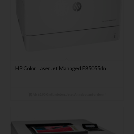
HP Color LaserJet Managed E85055dn
Ab 62,90 € mtl. mieten. Jetzt Angebot anfordern!