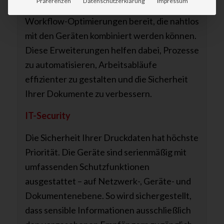
Präferenzen
Datenschutzerklärung
Impressum
Dokumentenmanagement, Sicherheit und
Workflow-Optimierungen bereit, die nahtlos
mit den Geräten kombiniert werden können.
Diese Erweiterungen helfen dabei, Prozesse
zu automatisieren, Arbeitsabläufe
effizienter zu gestalten und die Sicherheit
Ihrer Dokumente zu verbessern.
IT-Security
Die Sicherheit Ihrer Druckdaten hat höchste
Priorität. Die Geräte sind serienmäßig mit
umfassenden Schutzfunktionen
ausgestattet – auf Netzwerk-, Geräte- und
Dokumentenebene. So wird sichergestellt,
dass sensible Informationen ausschließlich