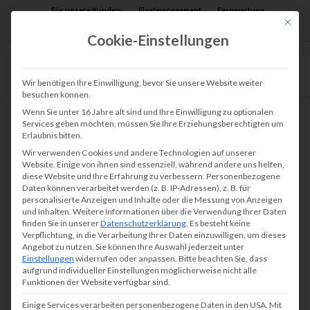
Für unsere Kunden:
Fleetmanagement
Fernwartung
Mit die
Assist AR
Cookie-Einstellungen
Wir benötigen Ihre Einwilligung, bevor Sie unsere Website weiter
besuchen können.
Wenn Sie unter 16 Jahre alt sind und Ihre Einwilligung zu optionalen
Services geben möchten, müssen Sie Ihre Erziehungsberechtigten um
Erlaubnis bitten.
Wir verwenden Cookies und andere Technologien auf unserer
Website. Einige von ihnen sind essenziell, während andere uns helfen,
diese Website und Ihre Erfahrung zu verbessern.
Personenbezogene
Daten können verarbeitet werden (z. B. IP-Adressen), z. B. für
personalisierte Anzeigen und Inhalte oder die Messung von Anzeigen
und Inhalten.
Weitere Informationen über die Verwendung Ihrer Daten
finden Sie in unserer
Datenschutzerklärung
.
Es besteht keine
Verpflichtung, in die Verarbeitung Ihrer Daten einzuwilligen, um dieses
Angebot zu nutzen.
Sie können Ihre Auswahl jederzeit unter
Einstellungen
widerrufen oder anpassen.
Bitte beachten Sie, dass
aufgrund individueller Einstellungen möglicherweise nicht alle
Funktionen der Website verfügbar sind.
Einige Services verarbeiten personenbezogene Daten in den USA. Mit