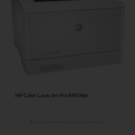
HP Color LaserJet Pro M454dn
Ab 5,90 € mtl. mieten. Jetzt Angebot anfordern!