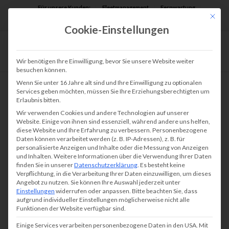
Für unsere Kunden:
Fleetmanagement
Fernwartung
Mit die
Assist AR
Cookie-Einstellungen
Wir benötigen Ihre Einwilligung, bevor Sie unsere Website weiter
besuchen können.
Wenn Sie unter 16 Jahre alt sind und Ihre Einwilligung zu optionalen
Services geben möchten, müssen Sie Ihre Erziehungsberechtigten um
Erlaubnis bitten.
Wir verwenden Cookies und andere Technologien auf unserer
Website. Einige von ihnen sind essenziell, während andere uns helfen,
diese Website und Ihre Erfahrung zu verbessern.
Personenbezogene
Daten können verarbeitet werden (z. B. IP-Adressen), z. B. für
personalisierte Anzeigen und Inhalte oder die Messung von Anzeigen
und Inhalten.
Weitere Informationen über die Verwendung Ihrer Daten
finden Sie in unserer
Datenschutzerklärung
.
Es besteht keine
Verpflichtung, in die Verarbeitung Ihrer Daten einzuwilligen, um dieses
Angebot zu nutzen.
Sie können Ihre Auswahl jederzeit unter
Einstellungen
widerrufen oder anpassen.
Bitte beachten Sie, dass
aufgrund individueller Einstellungen möglicherweise nicht alle
Funktionen der Website verfügbar sind.
Einige Services verarbeiten personenbezogene Daten in den USA. Mit