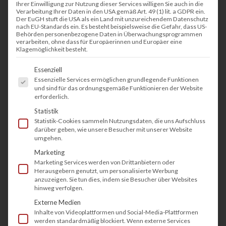
Ihrer Einwilligung zur Nutzung dieser Services willigen Sie auch in die
Verarbeitung Ihrer Daten in den USA gemäß Art. 49 (1) lit. a GDPR ein.
Der EuGH stuft die USA als ein Land mit unzureichendem Datenschutz
nach EU-Standards ein. Es besteht beispielsweise die Gefahr, dass US-
Behörden personenbezogene Daten in Überwachungsprogrammen
verarbeiten, ohne dass für Europäerinnen und Europäer eine
Klagemöglichkeit besteht.
Es folgt eine Liste der Service-Gruppen, fü
Essenziell
Essenzielle Services ermöglichen grundlegende Funktionen
und sind für das ordnungsgemäße Funktionieren der Website
erforderlich.
Statistik
Statistik-Cookies sammeln Nutzungsdaten, die uns Aufschluss
darüber geben, wie unsere Besucher mit unserer Website
umgehen.
Marketing
Marketing Services werden von Drittanbietern oder
Herausgebern genutzt, um personalisierte Werbung
anzuzeigen. Sie tun dies, indem sie Besucher über Websites
hinweg verfolgen.
Externe Medien
Inhalte von Videoplattformen und Social-Media-Plattformen
werden standardmäßig blockiert. Wenn externe Services