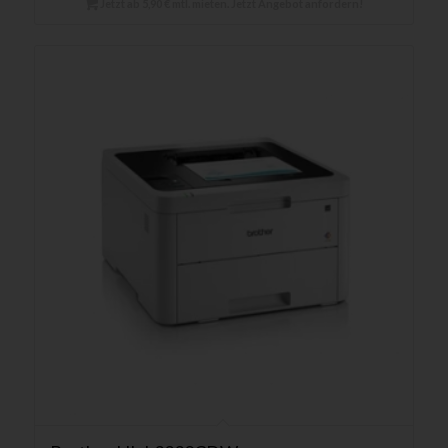
Jetzt ab 5,90 € mtl. mieten. Jetzt Angebot anfordern!