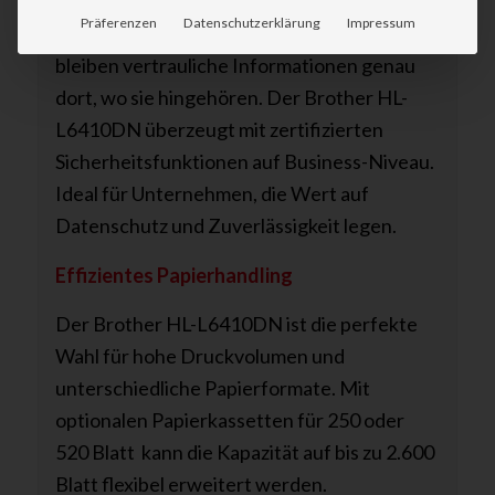
ausgestattet, das Ihre Daten auf Netzwerk-,
Präferenzen
Datenschutzerklärung
Impressum
Geräte- und Dokumentenebene schützt. So
bleiben vertrauliche Informationen genau
dort, wo sie hingehören. Der Brother HL-
L6410DN überzeugt mit zertifizierten
Sicherheitsfunktionen auf Business-Niveau.
Ideal für Unternehmen, die Wert auf
Datenschutz und Zuverlässigkeit legen.
Effizientes Papierhandling
Der Brother HL-L6410DN ist die perfekte
Wahl für hohe Druckvolumen und
unterschiedliche Papierformate. Mit
optionalen Papierkassetten für 250 oder
520 Blatt kann die Kapazität auf bis zu 2.600
Blatt flexibel erweitert werden.