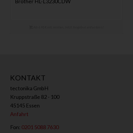
Brother HL-L3230CDW
Ab 6,90 € mtl. mieten. Jetzt Angebot anfordern!
KONTAKT
tectonika GmbH
Kruppstraße 82 - 100
45145 Essen
Anfahrt
Fon:
0201 5088 7630