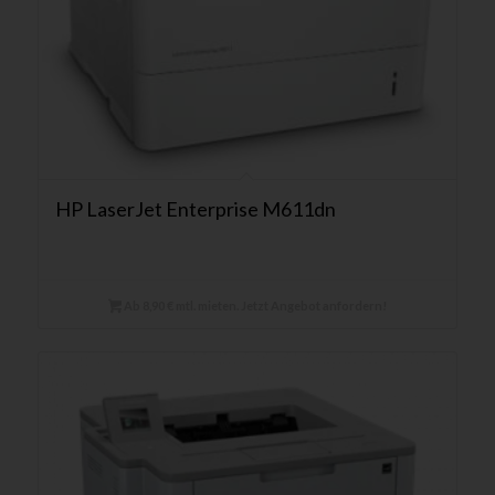
HP LaserJet Enterprise M611dn
Ab 8,90 € mtl. mieten. Jetzt Angebot anfordern!