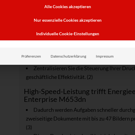
Mit HP Sure Start überprüft der jeder Druck
Alle Cookies akzeptieren
bei Angriffsversuchen selbst wieder her.
Nur essenzielle Cookies akzeptieren
Whitelisting überprüft die Firmware währen
sich um authentischen, einwandfreien Code hand
Individuelle Cookie-Einstellungen
Die Angriffserkennung in der Laufzeitumge
Angriffe zu erkennen und zu verhindern, und f
Präferenzen
Datenschutzerklärung
Impressum
durch.
Zentralisieren Sie die Steuerung Ihrer Dr
geschäftliche Effektivität. (2)
High-Speed-Leistung trifft Energie
Enterprise M653dn
Dadurch werden Aufgaben schneller durchge
zweiseitige Dokumente mit bis zu 47 Bildern p
(3)