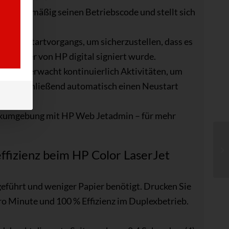
er regelmäßig seinen Betriebscode und stellt sich
d des Startvorgangs, um sicherzustellen, dass es
elt, der von HP digital signiert wurde.
bung überwacht kontinuierlich Aktivitäten, um
ührt anschließend automatisch einen Neustart
uckumgebung mit HP Web Jetadmin – für mehr
effizienz beim HP Color LaserJet
führt und weniger Papier benötigt. Drucken Sie
ro Minute und 100 % Effizienz im Duplexbetrieb.