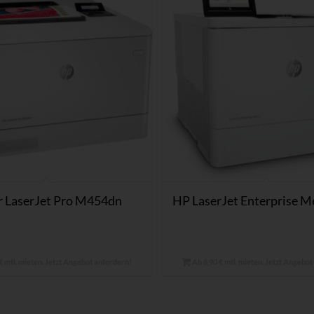
r LaserJet Pro M454dn
HP LaserJet Enterprise 
€ mtl. mieten. Jetzt Angebot anfordern!
Ab 8,90 € mtl. mieten. Jetzt Angebo