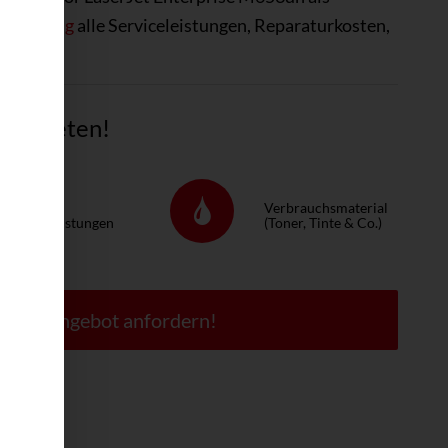
S-Lösung
alle Serviceleistungen, Reparaturkosten,
tig mieten!
ervice &
Verbrauchsmaterial
eparaturleistungen
(Toner, Tinte & Co.)
 Jetzt Angebot anfordern!