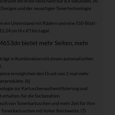
d druckt die erste Seite nach nur 8,4 Sekunden. (4)
n Designs und der neuartigen Tonertechnologie
 ein Unterstand mit Rädern und eine 550-Blatt-
,24 cm (4 x 6″) bis Legal.
M653dn bietet mehr Seiten, mehr
rägt in Kombination mit einem automatischen
i.
igence ermöglichen den Druck von 2-mal mehr
erprodukte. (6)
hnologie zur Kartuschenauthentifizierung und
t erhalten, für die Sie bezahlen.
sch von Tonerkartuschen und mehr Zeit für Ihre
r Tonerkartuschen mit hoher Reichweite. (7)