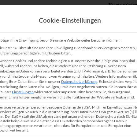
Für unsere Kunden
Cookie-Einstellungen
Produkte
Unsere Lösungen
Service
Shop
ötigen Ihre Einwilligung, bevor Sie unsere Website weiter besuchen können.
e unter 16 Jahre alt sind und Ihre Einwilligung zu optionalen Services geben möchten
e Erziehungsberechtigten um Erlaubnis bitten.
HP Color LaserJet Enter
wenden Cookies und andere Technologien auf unserer Website. Einige von ihnen sind
ell, während andere uns helfen, diese Website und Ihre Erfahrung zu verbessern.
nbezogene Daten können verarbeitet werden (z. B. IP-Adressen), z. B. für personalisie
Der HP Color LaserJet Enterprise M653dn ist ein
n und Inhalte oder die Messung von Anzeigen und Inhalten.
Weitere Informationen üb
ung Ihrer Daten finden Sie in unserer
Datenschutzerklärung
.
Es besteht keine Verpfli
energieeffizienter Laserdrucker. Idealerweise wir
Verarbeitung Ihrer Daten einzuwilligen, um dieses Angebot zu nutzen.
Sie können Ihre 
it unter
Einstellungen
widerrufen oder anpassen.
Bitte beachten Sie, dass aufgrund
großen Arbeitsgruppen oder in Abteilungen einges
ueller Einstellungen möglicherweise nicht alle Funktionen der Website verfügbar sind.
integrierten Netzwerkschnittstelle werden Ihre G
Services verarbeiten personenbezogene Daten in den USA. Mit Ihrer Einwilligung zur 
DIN A4 in professioneller Qualität einseitig (simp
ervices willigen Sie auch in die Verarbeitung Ihrer Daten in den USA gemäß Art. 49 (1) lit
n. Der EuGH stuft die USA als ein Land mit unzureichendem Datenschutz nach EU-St
papiersparend beidseitig (duplex) gedruckt. Die a
 besteht beispielsweise die Gefahr, dass US-Behörden personenbezogene Daten in
chungsprogrammen verarbeiten, ohne dass für Europäerinnen und Europäer eine
Sicherheitsfeatures stärken die
IT-Security
bzw. b
glichkeit besteht.