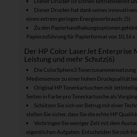
Dieser Drucker ist schnell betriebsbereit un
Dieser Drucker hat dank seines innovative
einen extrem geringen Energieverbrauch. (5)
Zu den Papierhandhabungsoptionen gehören
Papierzuführung für Papierformat von 10,16 x 15
Der HP Color LaserJet Enterprise 
Leistung und mehr Schutz(6)
Die ColorSphere3 Tonerzusammensetzung t
Mediensensor zu einer hohen Druckqualität be
Original HP Tonerkartuschen mit JetIntell
Seiten in Farbe pro Tonerkartusche als Vorgäng
Schützen Sie sich vor Betrug mit einer Tec
stellen Sie sicher, dass Sie die echte HP Qualitä
Verbringen Sie weniger Zeit mit dem Austau
eigentlichen Aufgaben. Entscheiden Sie sich fü