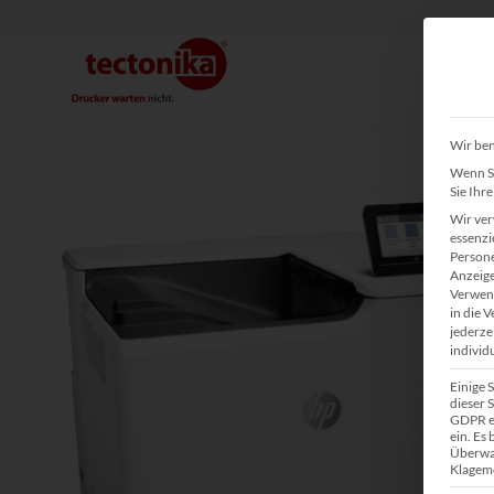
Wir ben
Wenn Si
Sie Ihr
Wir ver
essenzi
Persone
Anzeige
Verwend
in die 
jederze
individ
Einige 
dieser S
GDPR ei
ein. Es
Überwa
Klagemö