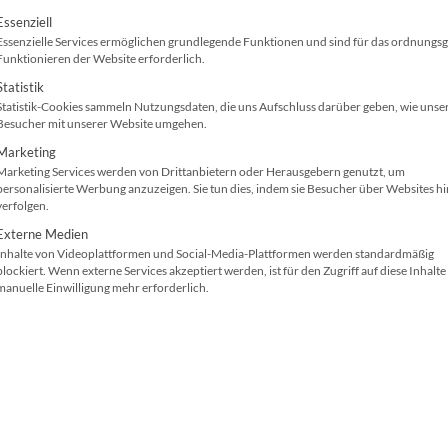
Schutz vor Hackerangriffen bzw. Hackern.
olgt eine Liste der Service-Gruppen, für die ei
Essenziell
Essenzielle Services ermöglichen grundlegende Funktionen und sind für das ordnung
Sie möchten bei den
Druckkosten
sparen? Wählen
Funktionieren der Website erforderlich.
Modell der gleichen Leistungsklasse mit günstig
Statistik
Statistik-Cookies sammeln Nutzungsdaten, die uns Aufschluss darüber geben, wie unse
HP Color LaserJet Managed E65150dn
Besucher mit unserer Website umgehen.
Marketing
Marketing Services werden von Drittanbietern oder Herausgebern genutzt, um
DIN A4
600 x 600 dpi
personalisierte Werbung anzuzeigen. Sie tun dies, indem sie Besucher über Websites h
verfolgen.
Technologie: Laser
dpi, HP Imag
Externe Medien
56(Farbe)/56(SW)
ProRes 1200
Inhalte von Videoplattformen und Social-Media-Plattformen werden standardmäßig
Seiten/Min.
1024 MB
blockiert. Wenn externe Services akzeptiert werden, ist für den Zugriff auf diese Inhalte
manuelle Einwilligung mehr erforderlich.
Hi-Speed USB, Gigabit-LAN
Papierkapazit
Papierzuführungen
Duplexdruck
(Standard): 2
Kaum ein IT-Equipment ist so betreuungsintensiv 
Nutzen Sie die Vorteile und
mieten / leasen
Sie de