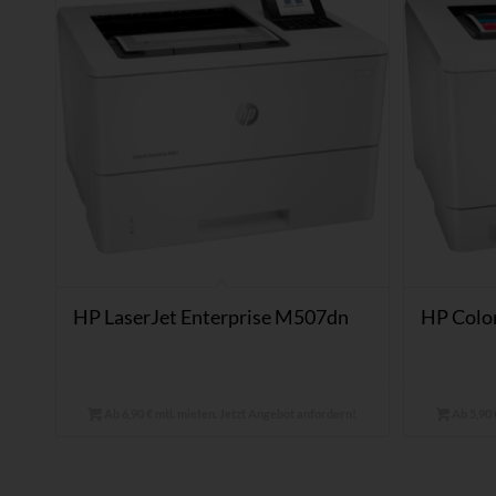
HP LaserJet Enterprise M507dn
HP Colo
Ab 6,90 € mtl. mieten. Jetzt Angebot anfordern!
Ab 5,90 