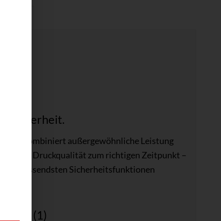
enblatt
3dn
d Sicherheit.
ligence kombiniert außergewöhnliche Leistung
ioneller Druckqualität zum richtigen Zeitpunkt –
eit umfassendsten Sicherheitsfunktionen
ionen (1)