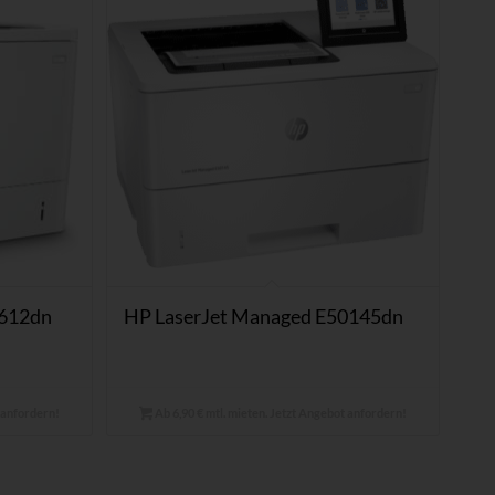
M612dn
HP LaserJet Managed E50145dn
t anfordern!
Ab 6,90 € mtl. mieten. Jetzt Angebot anfordern!