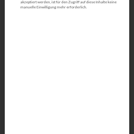
akzeptiert werden, ist für den Zugriff auf diese Inhalte keine
manuelle Einwilligung mehr erforderlich.
HP ScanJet Pro 2500 f1
Der HP Scanjet Pro 2500 f1 ist ein kompakter
und kostengünstiger Flachbettscanner. Der
benutzerfreundliche DIN A4 Scanner eignet sich
u.a. zur Digitalisierung von Dokumenten und
lässt sich in moderne
Dokumentenmangmentsysteme (DMS)
integrieren bzw. automatisiert Ihre Workflows.