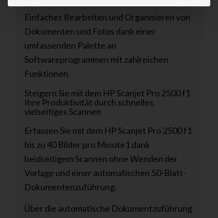
Einfaches Bearbeiten und Organisieren von
Dokumenten und Fotos dank einer
umfassenden Palette an
Softwareprogrammen mit zahlreichen
Funktionen.
Steigern Sie mit dem HP Scanjet Pro 2500 f1
Ihre Produktivität durch schnelles,
vielseitiges Scannen
Erfassen Sie mit dem HP Scanjet Pro 2500 f1
bis zu 40 Bilder pro Minute
1
dank
beidseitigem Scannen ohne Wenden der
Vorlage und einer automatischen 50-Blatt-
Dokumentenzuführung.
Über die automatische Dokumentzuführung