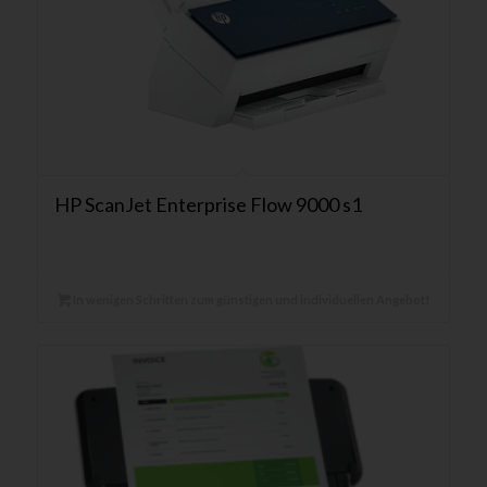
HP ScanJet Enterprise Flow 9000 s1
In wenigen Schritten zum günstigen und individuellen Angebot!