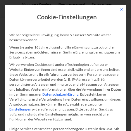
Für unsere Kunden:
Fleetmanagement
Fernwartung
Mit die
Assist AR
Cookie-Einstellungen
Wir benötigen Ihre Einwilligung, bevor Sie unsere Website weiter
besuchen können.
Wenn Sie unter 16 Jahre alt sind und Ihre Einwilligung zu optionalen
Services geben möchten, müssen Sie Ihre Erziehungsberechtigten um
Erlaubnis bitten.
Wir verwenden Cookies und andere Technologien auf unserer
Website. Einige von ihnen sind essenziell, während andere uns helfen,
diese Website und Ihre Erfahrung zu verbessern.
Personenbezogene
Daten können verarbeitet werden (z. B. IP-Adressen), z. B. für
personalisierte Anzeigen und Inhalte oder die Messung von Anzeigen
und Inhalten.
Weitere Informationen über die Verwendung Ihrer Daten
finden Sie in unserer
Datenschutzerklärung
.
Es besteht keine
Verpflichtung, in die Verarbeitung Ihrer Daten einzuwilligen, um dieses
Angebot zu nutzen.
Sie können Ihre Auswahl jederzeit unter
Einstellungen
widerrufen oder anpassen.
Bitte beachten Sie, dass
aufgrund individueller Einstellungen möglicherweise nicht alle
Funktionen der Website verfügbar sind.
Einige Services verarbeiten personenbezogene Daten in den USA. Mit