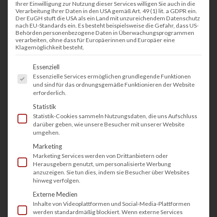
Ihrer Einwilligung zur Nutzung dieser Services willigen Sie auch in die
Verarbeitung Ihrer Daten in den USA gemäß Art. 49 (1) lit. a GDPR ein.
Der EuGH stuft die USA als ein Land mit unzureichendem Datenschutz
nach EU-Standards ein. Es besteht beispielsweise die Gefahr, dass US-
Behörden personenbezogene Daten in Überwachungsprogrammen
verarbeiten, ohne dass für Europäerinnen und Europäer eine
Klagemöglichkeit besteht.
Es folgt eine Liste der Service-Gruppen, fü
Essenziell
Essenzielle Services ermöglichen grundlegende Funktionen
und sind für das ordnungsgemäße Funktionieren der Website
erforderlich.
Statistik
Statistik-Cookies sammeln Nutzungsdaten, die uns Aufschluss
darüber geben, wie unsere Besucher mit unserer Website
umgehen.
Marketing
Marketing Services werden von Drittanbietern oder
Herausgebern genutzt, um personalisierte Werbung
anzuzeigen. Sie tun dies, indem sie Besucher über Websites
hinweg verfolgen.
Externe Medien
Inhalte von Videoplattformen und Social-Media-Plattformen
werden standardmäßig blockiert. Wenn externe Services