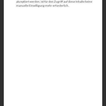
akzeptiert werden, ist für den Zugriff auf diese Inhalte keine
lohnt sich HP+ wirklich?
manuelle Einwilligung mehr erforderlich.
Inhaltsverzeichnis
1. Einführung in das HP+ System und seine
Besonderheiten
2. Diese Vorteile bietet HP+ gegenüber
herkömmlichen Drucklösungen
3. So funktioniert der automatische
Nachfüllservice HP Instant Ink
4. Kompatible HP-Drucker mit HP+ – eine
Übersicht
5. Der Ablauf der Aktivierung – was beim Setup
zu beachten ist
6. Wichtige Einschränkungen bei der Nutzung
von HP+
7. Datenschutz und Sicherheit bei der