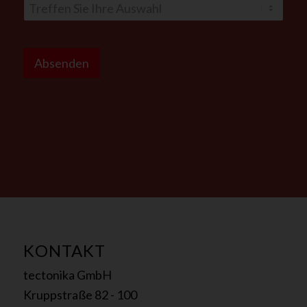
S
i
Absenden
e
*
o
d
e
r
KONTAKT
tectonika GmbH
Kruppstraße 82 - 100