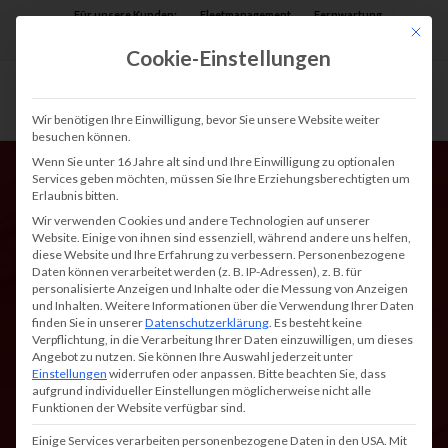
Für unsere Kunden:
Fleetmanagement
Fernwartung
Mit die
Assist AR
Cookie-Einstellungen
Wir benötigen Ihre Einwilligung, bevor Sie unsere Website weiter
besuchen können.
Wenn Sie unter 16 Jahre alt sind und Ihre Einwilligung zu optionalen
Services geben möchten, müssen Sie Ihre Erziehungsberechtigten um
Erlaubnis bitten.
Wir verwenden Cookies und andere Technologien auf unserer
Website. Einige von ihnen sind essenziell, während andere uns helfen,
diese Website und Ihre Erfahrung zu verbessern.
Personenbezogene
Daten können verarbeitet werden (z. B. IP-Adressen), z. B. für
Informationen zu HP+:
personalisierte Anzeigen und Inhalte oder die Messung von Anzeigen
und Inhalten.
Weitere Informationen über die Verwendung Ihrer Daten
Alles, was Sie wissen
finden Sie in unserer
Datenschutzerklärung
.
Es besteht keine
Verpflichtung, in die Verarbeitung Ihrer Daten einzuwilligen, um dieses
müssen
Angebot zu nutzen.
Sie können Ihre Auswahl jederzeit unter
Einstellungen
widerrufen oder anpassen.
Bitte beachten Sie, dass
aufgrund individueller Einstellungen möglicherweise nicht alle
Funktionen der Website verfügbar sind.
Einige Services verarbeiten personenbezogene Daten in den USA. Mit