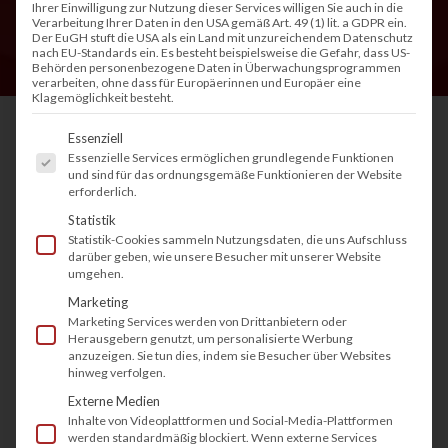
Ihrer Einwilligung zur Nutzung dieser Services willigen Sie auch in die
Verarbeitung Ihrer Daten in den USA gemäß Art. 49 (1) lit. a GDPR ein.
Der EuGH stuft die USA als ein Land mit unzureichendem Datenschutz
nach EU-Standards ein. Es besteht beispielsweise die Gefahr, dass US-
Behörden personenbezogene Daten in Überwachungsprogrammen
verarbeiten, ohne dass für Europäerinnen und Europäer eine
Klagemöglichkeit besteht.
Es folgt eine Liste der Service-Gruppen, fü
Essenziell
Essenzielle Services ermöglichen grundlegende Funktionen
HP+ ist mehr als nur ein Drucksystem – es ist ein
und sind für das ordnungsgemäße Funktionieren der Website
erforderlich.
intelligenter Service, der Ihr Druckerlebnis auf
Statistik
ein neues Level hebt. Mit automatischer Tinten-
Statistik-Cookies sammeln Nutzungsdaten, die uns Aufschluss
darüber geben, wie unsere Besucher mit unserer Website
oder Tonerbestellung, erweiterten
umgehen.
Sicherheitsfunktionen und praktischen Cloud-
Marketing
Diensten richtet sich HP+ an Privatpersonen
Marketing Services werden von Drittanbietern oder
Herausgebern genutzt, um personalisierte Werbung
wie auch an Unternehmen, die nachhaltiger und
anzuzeigen. Sie tun dies, indem sie Besucher über Websites
hinweg verfolgen.
effizienter drucken möchten. Doch was genau
Externe Medien
steckt hinter HP+? Wie funktioniert das System
Inhalte von Videoplattformen und Social-Media-Plattformen
im Alltag, welche Vorteile bietet es – und für wen
werden standardmäßig blockiert. Wenn externe Services