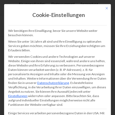
Für unsere Kunden:
Fleetmanagement
Fernwartung
Mit die
Assist AR
Cookie-Einstellungen
Wir benötigen Ihre Einwilligung, bevor Sie unsere Website weiter
besuchen können.
Wenn Sie unter 16 Jahre alt sind und Ihre Einwilligung zu optionalen
Services geben möchten, müssen Sie Ihre Erziehungsberechtigten um
Erlaubnis bitten.
Wir verwenden Cookies und andere Technologien auf unserer
Website. Einige von ihnen sind essenziell, während andere uns helfen,
diese Website und Ihre Erfahrung zu verbessern.
Personenbezogene
Daten können verarbeitet werden (z. B. IP-Adressen), z. B. für
personalisierte Anzeigen und Inhalte oder die Messung von Anzeigen
und Inhalten.
Weitere Informationen über die Verwendung Ihrer Daten
finden Sie in unserer
Datenschutzerklärung
.
Es besteht keine
Verpflichtung, in die Verarbeitung Ihrer Daten einzuwilligen, um dieses
Angebot zu nutzen.
Sie können Ihre Auswahl jederzeit unter
Einstellungen
widerrufen oder anpassen.
Bitte beachten Sie, dass
aufgrund individueller Einstellungen möglicherweise nicht alle
Funktionen der Website verfügbar sind.
Einige Services verarbeiten personenbezogene Daten in den USA. Mit