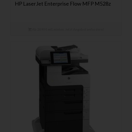
HP LaserJet Enterprise Flow MFP M528z
Ab 28,90 € mtl. mieten. Jetzt Angebot anfordern!