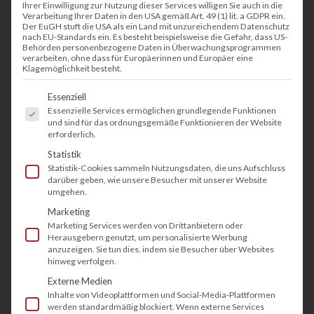
Ihrer Einwilligung zur Nutzung dieser Services willigen Sie auch in die
Verarbeitung Ihrer Daten in den USA gemäß Art. 49 (1) lit. a GDPR ein.
Der EuGH stuft die USA als ein Land mit unzureichendem Datenschutz
nach EU-Standards ein. Es besteht beispielsweise die Gefahr, dass US-
Behörden personenbezogene Daten in Überwachungsprogrammen
verarbeiten, ohne dass für Europäerinnen und Europäer eine
Klagemöglichkeit besteht.
Es folgt eine Liste der Service-Gruppen, fü
Essenziell
Essenzielle Services ermöglichen grundlegende Funktionen
und sind für das ordnungsgemäße Funktionieren der Website
erforderlich.
Statistik
Statistik-Cookies sammeln Nutzungsdaten, die uns Aufschluss
darüber geben, wie unsere Besucher mit unserer Website
umgehen.
Marketing
Marketing Services werden von Drittanbietern oder
Herausgebern genutzt, um personalisierte Werbung
anzuzeigen. Sie tun dies, indem sie Besucher über Websites
hinweg verfolgen.
Externe Medien
Inhalte von Videoplattformen und Social-Media-Plattformen
werden standardmäßig blockiert. Wenn externe Services