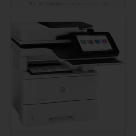
Ab 56,90 € mtl. mieten. Jetzt Angebot anfordern!