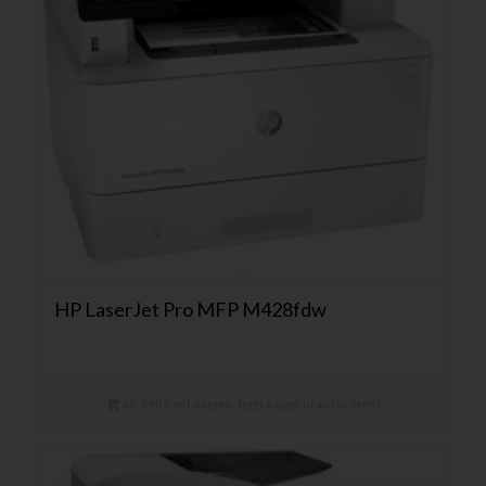
HP LaserJet Pro MFP M428fdw
Ab 5,90 € mtl. mieten. Jetzt Angebot anfordern!