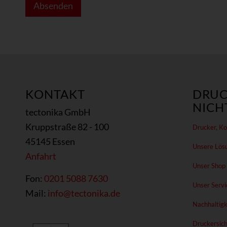
N
Absenden
a
c
h
r
i
c
h
t
KONTAKT
DRUC
o
NICHT
tectonika GmbH
d
e
Kruppstraße 82 - 100
Drucker, Kop
r
45145 Essen
Unsere Lös
Anfahrt
Unser Shop
Fon:
0201 5088 7630
Unser Servi
Mail:
info@tectonika.de
Nachhaltigk
Druckersich