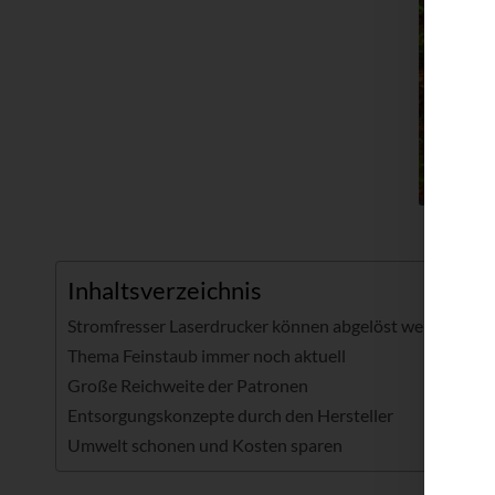
Inhaltsverzeichnis
Stromfresser Laserdrucker können abgelöst werden
Thema Feinstaub immer noch aktuell
Große Reichweite der Patronen
Entsorgungskonzepte durch den Hersteller
Umwelt schonen und Kosten sparen