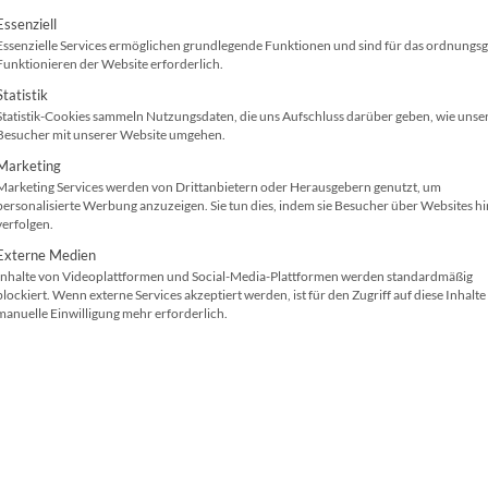
olgt eine Liste der Service-Gruppen, für die ei
Essenziell
Essenzielle Services ermöglichen grundlegende Funktionen und sind für das ordnung
erungen (leider) auch Arbeit mit sich bringen. Da wir nich
Funktionieren der Website erforderlich.
den wir, dass es sich allemal lohnt sich mit dem Thema zu 
Statistik
Statistik-Cookies sammeln Nutzungsdaten, die uns Aufschluss darüber geben, wie unse
Besucher mit unserer Website umgehen.
lle Situation zu bewerten. Zuerst analysierten wir die Har
Marketing
ie z.B. das Umweltzeichen Blauer Engel berücksichtigt.
Marketing Services werden von Drittanbietern oder Herausgebern genutzt, um
personalisierte Werbung anzuzeigen. Sie tun dies, indem sie Besucher über Websites h
verfolgen.
Externe Medien
Inhalte von Videoplattformen und Social-Media-Plattformen werden standardmäßig
blockiert. Wenn externe Services akzeptiert werden, ist für den Zugriff auf diese Inhalte
manuelle Einwilligung mehr erforderlich.