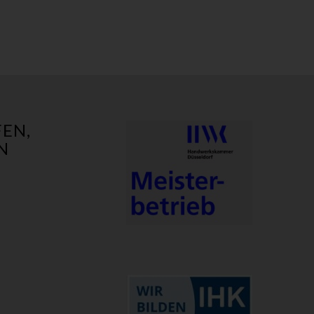
EN,
N