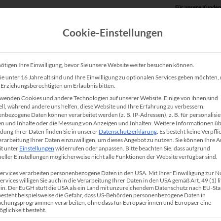
Für unsere Kunden
Cookie-Einstellungen
Produkte
Unsere Lösungen
Service
Shop
ötigen Ihre Einwilligung, bevor Sie unsere Website weiter besuchen können.
e unter 16 Jahre alt sind und Ihre Einwilligung zu optionalen Services geben möchten
e Erziehungsberechtigten um Erlaubnis bitten.
ture | Unser Beitrag für den
wenden Cookies und andere Technologien auf unserer Website. Einige von ihnen sind
ell, während andere uns helfen, diese Website und Ihre Erfahrung zu verbessern.
nbezogene Daten können verarbeitet werden (z. B. IP-Adressen), z. B. für personalisie
n und Inhalte oder die Messung von Anzeigen und Inhalten.
Weitere Informationen üb
ung Ihrer Daten finden Sie in unserer
Datenschutzerklärung
.
Es besteht keine Verpfli
Verarbeitung Ihrer Daten einzuwilligen, um dieses Angebot zu nutzen.
Sie können Ihre 
it unter
Einstellungen
widerrufen oder anpassen.
Bitte beachten Sie, dass aufgrund
n aller Munde. An jedem Freitag streiken die Schüler für e
ueller Einstellungen möglicherweise nicht alle Funktionen der Website verfügbar sind.
n beschäftigen aber nicht nur die Schüler, sondern auch
Services verarbeiten personenbezogene Daten in den USA. Mit Ihrer Einwilligung zur 
ervices willigen Sie auch in die Verarbeitung Ihrer Daten in den USA gemäß Art. 49 (1) lit
en aktuellen Umfrageergebnissen zu den politischen Partei
n. Der EuGH stuft die USA als ein Land mit unzureichendem Datenschutz nach EU-St
 besteht beispielsweise die Gefahr, dass US-Behörden personenbezogene Daten in
wichtig ist, wie wird der Umweltaspekt beim Thema Drucke
chungsprogrammen verarbeiten, ohne dass für Europäerinnen und Europäer eine
glichkeit besteht.
onika oder was können unsere Kunden unternehmen, damit 