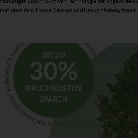
hhaltigen und innovativen Technologie der PageWide-Syst
rmationen zum Thema Drucken und Umwelt haben, freuen w