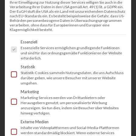
Ihrer Einwilligung zur Nutzung dieser Services willigen Sie auch in die
Verarbeitung Ihrer Daten in den USA gemäß Art. 49 (1) lit. a GDPR ein.
Der EuGH stuft die USA als ein Land mit unzureichendem Datenschutz
nach EU-Standards ein. Es besteht beispielsweise die Gefahr, dass US-
Behörden personenbezogene Daten in Überwachungsprogrammen
verarbeiten, ohne dass für Europäerinnen und Europäer eine
Klagemöglichkeit besteht.
Es folgt eine Liste der Service-Gruppen, fü
Essenziell
Essenzielle Services ermöglichen grundlegende Funktionen
und sind für das ordnungsgemäße Funktionieren der Website
erforderlich.
Statistik
Statistik-Cookies sammeln Nutzungsdaten, die uns Aufschluss
darüber geben, wie unsere Besucher mit unserer Website
umgehen.
Marketing
Marketing Services werden von Drittanbietern oder
Herausgebern genutzt, um personalisierte Werbung
anzuzeigen. Sie tun dies, indem sie Besucher über Websites
hinweg verfolgen.
Externe Medien
Inhalte von Videoplattformen und Social-Media-Plattformen
werden standardmäßig blockiert. Wenn externe Services