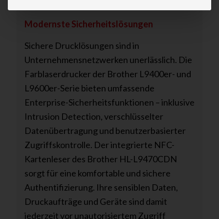
anspruchsvolle Enterprise-Umgebungen.
Modernste Sicherheitslösungen
Sichere Drucklösungen sind in
Unternehmensnetzwerken unerlässlich. Die
Farblaserdrucker der Brother L9400er- und
L9600er-Serie bieten umfassende
Enterprise-Sicherheitsfunktionen – inklusive
Intrusion Detection, verschlüsselter
Datenübertragung und benutzerbasierter
Zugriffskontrolle. Der integrierte NFC-
Kartenleser des Brother HL-L9470CDN
sorgt für eine komfortable und sichere
Authentifizierung. Ihre sensiblen Daten,
Druckaufträge und Geräte sind damit
jederzeit vor unautorisiertem Zugriff