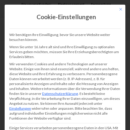
Für unsere Kunden:
Fleetmanagement
Fernwartung
Mit die
Assist AR
Cookie-Einstellungen
Wir benötigen Ihre Einwilligung, bevor Sie unsere Website weiter
besuchen können.
Wenn Sie unter 16 Jahre alt sind und Ihre Einwilligung zu optionalen
Services geben möchten, müssen Sie Ihre Erziehungsberechtigten um
Erlaubnis bitten.
Wir verwenden Cookies und andere Technologien auf unserer
Website. Einige von ihnen sind essenziell, während andere uns helfen,
diese Website und Ihre Erfahrung zu verbessern.
Personenbezogene
Daten können verarbeitet werden (z. B. IP-Adressen), z. B. für
personalisierte Anzeigen und Inhalte oder die Messung von Anzeigen
und Inhalten.
Weitere Informationen über die Verwendung Ihrer Daten
finden Sie in unserer
Datenschutzerklärung
.
Es besteht keine
Verpflichtung, in die Verarbeitung Ihrer Daten einzuwilligen, um dieses
Angebot zu nutzen.
Sie können Ihre Auswahl jederzeit unter
Einstellungen
widerrufen oder anpassen.
Bitte beachten Sie, dass
aufgrund individueller Einstellungen möglicherweise nicht alle
Funktionen der Website verfügbar sind.
Einige Services verarbeiten personenbezogene Daten in den USA. Mit