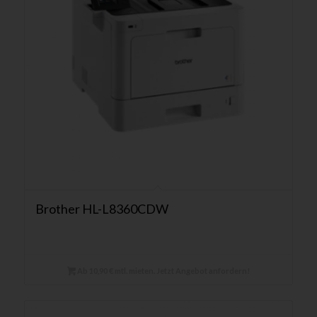
Brother HL-L8360CDW
Ab 10,90 € mtl. mieten. Jetzt Angebot anfordern!