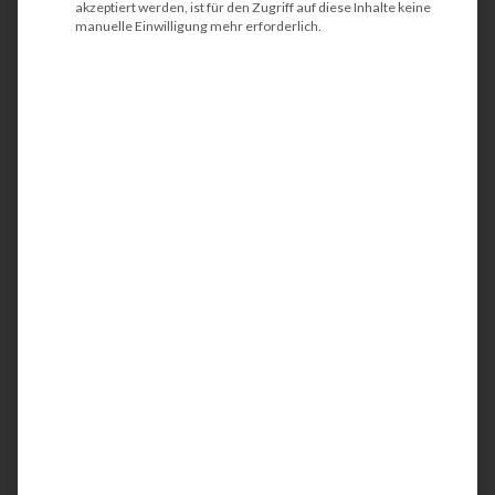
akzeptiert werden, ist für den Zugriff auf diese Inhalte keine
manuelle Einwilligung mehr erforderlich.
Brother HL-L9470CDN
Der Brother HL-L9470CDN ist ein
professioneller Farblaserdrucker für
Unternehmen, der speziell für große
Arbeitsgruppen und Abteilungen mit hohem
Druckvolumen entwickelt wurde. Mit seiner
schnellen Druckgeschwindigkeit, Duplexdruck
und einem flexiblen Papiermanagement
ermöglicht er effiziente Arbeitsabläufe. Die
integrierte NFC-Kartenauthentifizierung sowie
umfassende Sicherheitsfunktionen schützen
vertrauliche Unternehmensdaten zuverlässig.
Ideal für moderne Büroumgebungen, die Wert