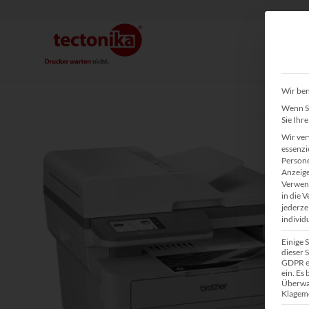
Wir ben
Wenn Si
Sie Ihr
Wir ver
essenzi
Persone
Anzeige
Verwend
in die 
jederze
individ
Einige 
dieser S
GDPR ei
ein. Es
Überwa
Klagemö