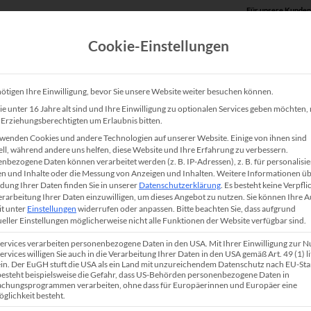
Für unsere Kunden
Cookie-Einstellungen
Produkte
Unsere Lösungen
Service
Shop
ötigen Ihre Einwilligung, bevor Sie unsere Website weiter besuchen können.
e unter 16 Jahre alt sind und Ihre Einwilligung zu optionalen Services geben möchten
e Erziehungsberechtigten um Erlaubnis bitten.
Brother MFC-L2960DW
wenden Cookies und andere Technologien auf unserer Website. Einige von ihnen sind
ell, während andere uns helfen, diese Website und Ihre Erfahrung zu verbessern.
nbezogene Daten können verarbeitet werden (z. B. IP-Adressen), z. B. für personalisie
Der Brother MFC-L2960DW ist ein kompaktes und 
n und Inhalte oder die Messung von Anzeigen und Inhalten.
Weitere Informationen üb
ung Ihrer Daten finden Sie in unserer
Datenschutzerklärung
.
Es besteht keine Verpfli
in-1 S/W Multifunktionsgerät mit Duplex-ADF u
Verarbeitung Ihrer Daten einzuwilligen, um dieses Angebot zu nutzen.
Sie können Ihre 
it unter
Einstellungen
widerrufen oder anpassen.
Bitte beachten Sie, dass aufgrund
Drucken, Kopierern, Scannen und Faxen in bester 
ueller Einstellungen möglicherweise nicht alle Funktionen der Website verfügbar sind.
Idealerweise kommt das Multifunktionssystem am
Services verarbeiten personenbezogene Daten in den USA. Mit Ihrer Einwilligung zur 
Schreibtisch oder in kleinen Abteilungen zum Eins
ervices willigen Sie auch in die Verarbeitung Ihrer Daten in den USA gemäß Art. 49 (1) lit
n. Der EuGH stuft die USA als ein Land mit unzureichendem Datenschutz nach EU-St
Multifunktionsgerät bietet maximale Leistung au
 besteht beispielsweise die Gefahr, dass US-Behörden personenbezogene Daten in
chungsprogrammen verarbeiten, ohne dass für Europäerinnen und Europäer eine
der integrierten USB- und Netzwerkschnittstelle
glichkeit besteht.