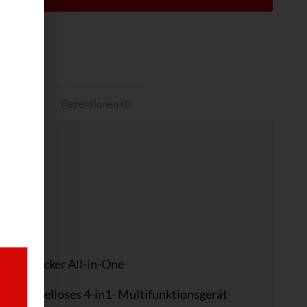
enblatt
Rezensionen (0)
tionsdrucker All-in-One
in kabelloses 4-in1- Multifunktionsgerät