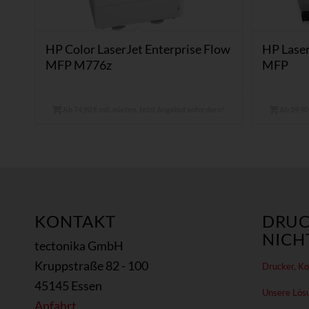
HP Color LaserJet Enterprise Flow
HP Laser
MFP M776z
MFP
Ab 74,90 € mtl. mieten. Jetzt Angebot anfordern!
Ab 59,90 
KONTAKT
DRUC
NICHT
tectonika GmbH
Kruppstraße 82 - 100
Drucker, Kop
45145 Essen
Unsere Lös
Anfahrt