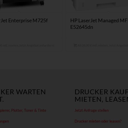
Jet Enterprise M725f
HP LaserJet Managed M
E52645dn
€ mtl. mieten. Jetzt Angebot anfordern!
Ab 28,90 € mtl. mieten. Jetzt Angebo
KER WARTEN
DRUCKER KAUF
.
MIETEN, LEASE
ierer, Plotter, Toner & Tinte
Jetzt Anfrage stellen
ungen
Drucker mieten oder leasen?