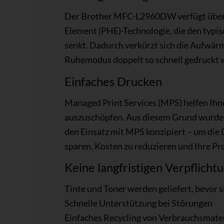
Der Brother MFC-L2960DW verfügt über u
Element (PHE)-Technologie, die den typi
senkt. Dadurch verkürzt sich die Aufwärm
Ruhemodus doppelt so schnell gedruckt w
Einfaches Drucken
Managed Print Services (MPS) helfen Ihne
auszuschöpfen. Aus diesem Grund wurde
den Einsatz mit MPS konzipiert – um die 
sparen, Kosten zu reduzieren und Ihre Pro
Keine langfristigen Verpflicht
Tinte und Toner werden geliefert, bevor s
Schnelle Unterstützung bei Störungen
Einfaches Recycling von Verbrauchsmater