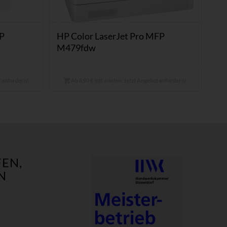
FP
HP Color LaserJet Pro MFP
M479fdw
t anfordern!
Ab 6,90 € mtl. mieten. Jetzt Angebot anfordern!
EN,
N