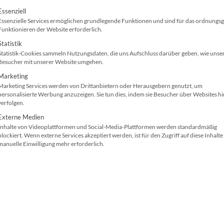
werden Ihre Geschäftsunterlagen bis DIN A4 in pr
olgt eine Liste der Service-Gruppen, für die ei
Essenziell
einseitig (simplex) oder alternativ auch papierspa
Essenzielle Services ermöglichen grundlegende Funktionen und sind für das ordnung
Funktionieren der Website erforderlich.
gedruckt.
Statistik
Statistik-Cookies sammeln Nutzungsdaten, die uns Aufschluss darüber geben, wie unse
Drucken, Scannen,
Bis zu 1200 x
Besucher mit unserer Website umgehen.
Kopieren, Faxen
Arbeitsspeic
Marketing
Marketing Services werden von Drittanbietern oder Herausgebern genutzt, um
DIN A4
Papierzuführ
personalisierte Werbung anzuzeigen. Sie tun dies, indem sie Besucher über Websites h
verfolgen.
Technologie: Laser
(Standard) : 2
Externe Medien
34 Seiten/Min.
Papierkapazit
Inhalte von Videoplattformen und Social-Media-Plattformen werden standardmäßig
Hi-Speed USB, Netzwerk,
Multifunktion
blockiert. Wenn externe Services akzeptiert werden, ist für den Zugriff auf diese Inhalte
manuelle Einwilligung mehr erforderlich.
WLAN 802.11 a/n,
Duplexdruck
WLAN, WiFi
Kaum ein IT-Equipment ist so betreuungsintensiv 
Mit der Anschaffung eines Gerätes ist es erfahru
durch den Kauf von
Verbrauchsartikeln (Toner, Tint