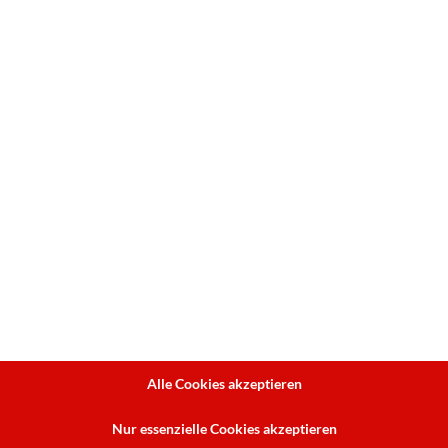
Kategorie:
Kopierer / MFP / MFC
Beschreibung
Technische Daten
Produktdat
Beschreibung
Brother MFC-L2960DW
Professioneller kompakter A4-Multifunk
Alle Cookies akzeptieren
Der kompakte Brother MFC-L2960DW ist e
Nur essenzielle Cookies akzeptieren