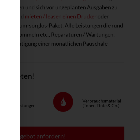
zu schonen und sich vor ungeplanten Ausgaben zu
rteile und
mieten / leasen einen Drucker
oder
w. Rund­um-sorg­los-Pa­ket. Alle Leistungen die rund
inte / Trommeln etc., Reparaturen / Wartungen,
Berücksichtigung einer monatlichen Pauschale
tig mieten!
ervice &
Verbrauchsmaterial
eparaturleistungen
(Toner, Tinte & Co.)
 Jetzt Angebot anfordern!