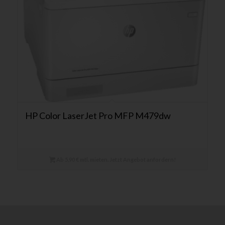
HP Color LaserJet Pro MFP M479dw
Ab 5,90 € mtl. mieten. Jetzt Angebot anfordern!