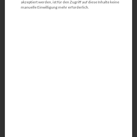
akzeptiert werden, ist für den Zugriff auf diese Inhalte keine
manuelle Einwilligung mehr erforderlich.
HP PageWide Pro 477dw
MFP
Der HP PageWide Pro 477dw MFP ist ein
kompakter und energieeffizienter
Multifunktionsdrucker (MFP) aus der modernen
PageWide-Serie. Idealerweise wird der
Farbrucker am Arbeitsplatz bzw. am Schreibtisch
oder in kleinen Teams eingesetzt. Mit der
integrierten Netzwerk- und einer Wireless-