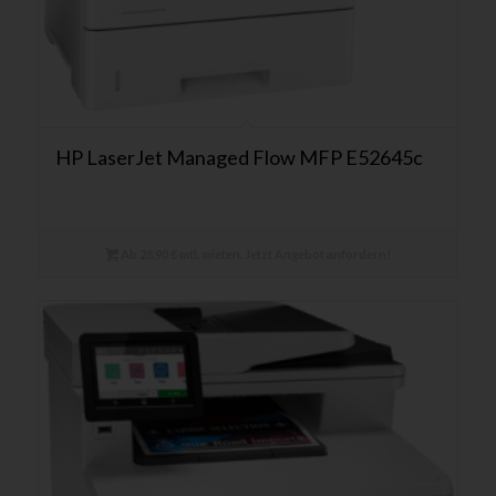
HP LaserJet Managed Flow MFP E52645c
Ab 28,90 € mtl. mieten. Jetzt Angebot anfordern!