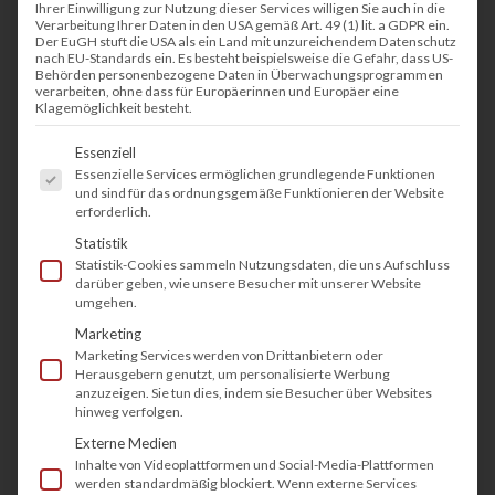
Ihrer Einwilligung zur Nutzung dieser Services willigen Sie auch in die
Verarbeitung Ihrer Daten in den USA gemäß Art. 49 (1) lit. a GDPR ein.
Der EuGH stuft die USA als ein Land mit unzureichendem Datenschutz
nach EU-Standards ein. Es besteht beispielsweise die Gefahr, dass US-
Behörden personenbezogene Daten in Überwachungsprogrammen
verarbeiten, ohne dass für Europäerinnen und Europäer eine
Klagemöglichkeit besteht.
Es folgt eine Liste der Service-Gruppen, fü
Essenziell
Essenzielle Services ermöglichen grundlegende Funktionen
und sind für das ordnungsgemäße Funktionieren der Website
erforderlich.
Statistik
Statistik-Cookies sammeln Nutzungsdaten, die uns Aufschluss
darüber geben, wie unsere Besucher mit unserer Website
umgehen.
Marketing
Marketing Services werden von Drittanbietern oder
Herausgebern genutzt, um personalisierte Werbung
anzuzeigen. Sie tun dies, indem sie Besucher über Websites
hinweg verfolgen.
Externe Medien
Inhalte von Videoplattformen und Social-Media-Plattformen
werden standardmäßig blockiert. Wenn externe Services