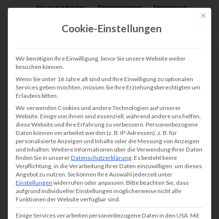
Für unsere Kunden:
Fleetmanagement
Fernwartung
Mit die
Assist AR
Cookie-Einstellungen
Wir benötigen Ihre Einwilligung, bevor Sie unsere Website weiter
besuchen können.
Wenn Sie unter 16 Jahre alt sind und Ihre Einwilligung zu optionalen
Services geben möchten, müssen Sie Ihre Erziehungsberechtigten um
Erlaubnis bitten.
Wir verwenden Cookies und andere Technologien auf unserer
Website. Einige von ihnen sind essenziell, während andere uns helfen,
diese Website und Ihre Erfahrung zu verbessern.
Personenbezogene
Daten können verarbeitet werden (z. B. IP-Adressen), z. B. für
personalisierte Anzeigen und Inhalte oder die Messung von Anzeigen
und Inhalten.
Weitere Informationen über die Verwendung Ihrer Daten
finden Sie in unserer
Datenschutzerklärung
.
Es besteht keine
Verpflichtung, in die Verarbeitung Ihrer Daten einzuwilligen, um dieses
Angebot zu nutzen.
Sie können Ihre Auswahl jederzeit unter
Einstellungen
widerrufen oder anpassen.
Bitte beachten Sie, dass
aufgrund individueller Einstellungen möglicherweise nicht alle
Funktionen der Website verfügbar sind.
Einige Services verarbeiten personenbezogene Daten in den USA. Mit