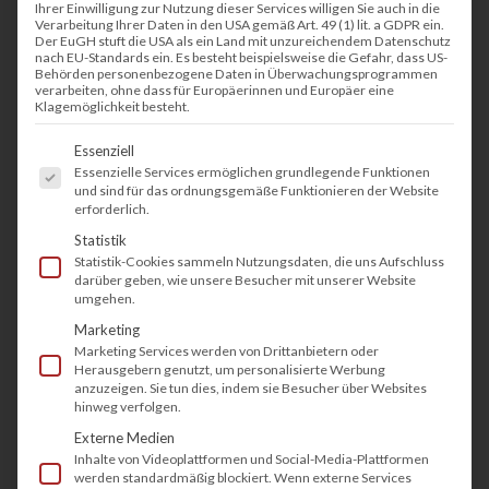
Ihrer Einwilligung zur Nutzung dieser Services willigen Sie auch in die
Verarbeitung Ihrer Daten in den USA gemäß Art. 49 (1) lit. a GDPR ein.
Der EuGH stuft die USA als ein Land mit unzureichendem Datenschutz
nach EU-Standards ein. Es besteht beispielsweise die Gefahr, dass US-
Behörden personenbezogene Daten in Überwachungsprogrammen
verarbeiten, ohne dass für Europäerinnen und Europäer eine
Klagemöglichkeit besteht.
Es folgt eine Liste der Service-Gruppen, fü
Essenziell
Essenzielle Services ermöglichen grundlegende Funktionen
und sind für das ordnungsgemäße Funktionieren der Website
erforderlich.
Statistik
Statistik-Cookies sammeln Nutzungsdaten, die uns Aufschluss
darüber geben, wie unsere Besucher mit unserer Website
umgehen.
Marketing
Marketing Services werden von Drittanbietern oder
Herausgebern genutzt, um personalisierte Werbung
anzuzeigen. Sie tun dies, indem sie Besucher über Websites
hinweg verfolgen.
Externe Medien
Inhalte von Videoplattformen und Social-Media-Plattformen
werden standardmäßig blockiert. Wenn externe Services