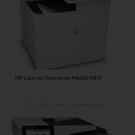
HP LaserJet Enterprise M635h MFP
Ab 28,90 € mtl. mieten. Jetzt Angebot anfordern!