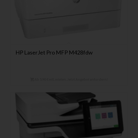
HP LaserJet Pro MFP M428fdw
Ab 5,90 € mtl. mieten. Jetzt Angebot anfordern!