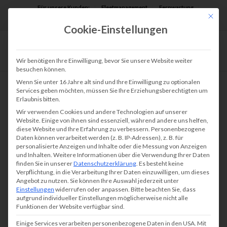
Für unsere Kunden:
Fleetmanagement
Fernwartung
Mit die
Assist AR
Cookie-Einstellungen
Wir benötigen Ihre Einwilligung, bevor Sie unsere Website weiter
besuchen können.
Wenn Sie unter 16 Jahre alt sind und Ihre Einwilligung zu optionalen
Services geben möchten, müssen Sie Ihre Erziehungsberechtigten um
Erlaubnis bitten.
Wir verwenden Cookies und andere Technologien auf unserer
Website. Einige von ihnen sind essenziell, während andere uns helfen,
diese Website und Ihre Erfahrung zu verbessern.
Personenbezogene
Daten können verarbeitet werden (z. B. IP-Adressen), z. B. für
personalisierte Anzeigen und Inhalte oder die Messung von Anzeigen
und Inhalten.
Weitere Informationen über die Verwendung Ihrer Daten
finden Sie in unserer
Datenschutzerklärung
.
Es besteht keine
Verpflichtung, in die Verarbeitung Ihrer Daten einzuwilligen, um dieses
Angebot zu nutzen.
Sie können Ihre Auswahl jederzeit unter
Einstellungen
widerrufen oder anpassen.
Bitte beachten Sie, dass
aufgrund individueller Einstellungen möglicherweise nicht alle
Funktionen der Website verfügbar sind.
Einige Services verarbeiten personenbezogene Daten in den USA. Mit