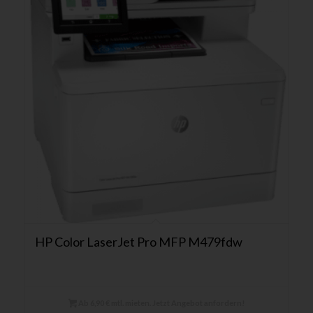
HP Color LaserJet Pro MFP M479fdw
Ab 6,90 € mtl. mieten. Jetzt Angebot anfordern!