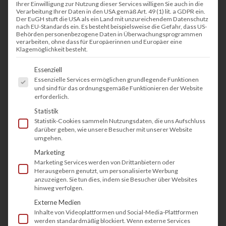
Ihrer Einwilligung zur Nutzung dieser Services willigen Sie auch in die
Verarbeitung Ihrer Daten in den USA gemäß Art. 49 (1) lit. a GDPR ein.
Der EuGH stuft die USA als ein Land mit unzureichendem Datenschutz
nach EU-Standards ein. Es besteht beispielsweise die Gefahr, dass US-
Behörden personenbezogene Daten in Überwachungsprogrammen
verarbeiten, ohne dass für Europäerinnen und Europäer eine
Klagemöglichkeit besteht.
Es folgt eine Liste der Service-Gruppen, fü
Essenziell
Essenzielle Services ermöglichen grundlegende Funktionen
und sind für das ordnungsgemäße Funktionieren der Website
erforderlich.
Statistik
Statistik-Cookies sammeln Nutzungsdaten, die uns Aufschluss
darüber geben, wie unsere Besucher mit unserer Website
umgehen.
Marketing
Marketing Services werden von Drittanbietern oder
Herausgebern genutzt, um personalisierte Werbung
anzuzeigen. Sie tun dies, indem sie Besucher über Websites
hinweg verfolgen.
Externe Medien
Inhalte von Videoplattformen und Social-Media-Plattformen
werden standardmäßig blockiert. Wenn externe Services