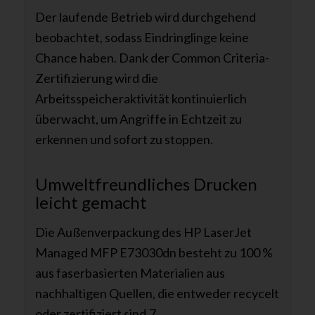
Der laufende Betrieb wird durchgehend
beobachtet, sodass Eindringlinge keine
Chance haben. Dank der Common Criteria-
Zertifizierung wird die
Arbeitsspeicheraktivität kontinuierlich
überwacht, um Angriffe in Echtzeit zu
erkennen und sofort zu stoppen.
Umweltfreundliches Drucken
leicht gemacht
Die Außenverpackung des HP LaserJet
Managed MFP E73030dn besteht zu 100 %
aus faserbasierten Materialien aus
nachhaltigen Quellen, die entweder recycelt
oder zertifiziert sind.7