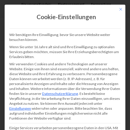
Für unsere Kunden:
Fleetmanagement
Fernwartung
Mit die
Assist AR
Cookie-Einstellungen
Wir benötigen Ihre Einwilligung, bevor Sie unsere Website weiter
besuchen können.
Wenn Sie unter 16 Jahre alt sind und Ihre Einwilligung zu optionalen
Services geben möchten, müssen Sie Ihre Erziehungsberechtigten um
Erlaubnis bitten.
Wir verwenden Cookies und andere Technologien auf unserer
Website. Einige von ihnen sind essenziell, während andere uns helfen,
diese Website und Ihre Erfahrung zu verbessern.
Personenbezogene
Daten können verarbeitet werden (z. B. IP-Adressen), z. B. für
personalisierte Anzeigen und Inhalte oder die Messung von Anzeigen
und Inhalten.
Weitere Informationen über die Verwendung Ihrer Daten
finden Sie in unserer
Datenschutzerklärung
.
Es besteht keine
Verpflichtung, in die Verarbeitung Ihrer Daten einzuwilligen, um dieses
Angebot zu nutzen.
Sie können Ihre Auswahl jederzeit unter
Einstellungen
widerrufen oder anpassen.
Bitte beachten Sie, dass
aufgrund individueller Einstellungen möglicherweise nicht alle
Funktionen der Website verfügbar sind.
Einige Services verarbeiten personenbezogene Daten in den USA. Mit