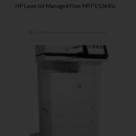
HP LaserJet Managed Flow MFP E52645c
Ab 28,90 € mtl. mieten. Jetzt Angebot anfordern!