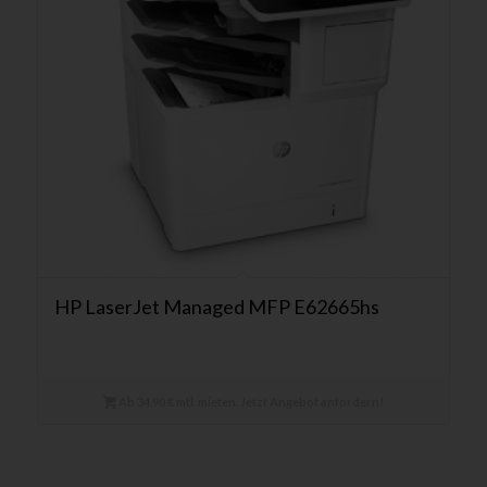
HP LaserJet Managed MFP E62665hs
Ab 34,90 € mtl. mieten. Jetzt Angebot anfordern!