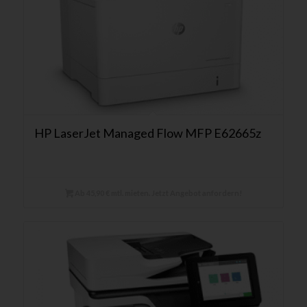
HP LaserJet Managed Flow MFP E62665z
Ab 45,90 € mtl. mieten. Jetzt Angebot anfordern!