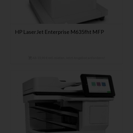
HP LaserJet Enterprise M635fht MFP
Ab 55,90 € mtl. mieten. Jetzt Angebot anfordern!